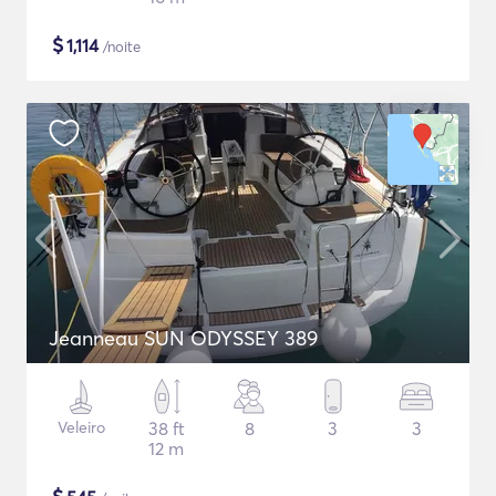
$
1,114
/noite
Jeanneau SUN ODYSSEY 389
Veleiro
38 ft
8
3
3
12 m