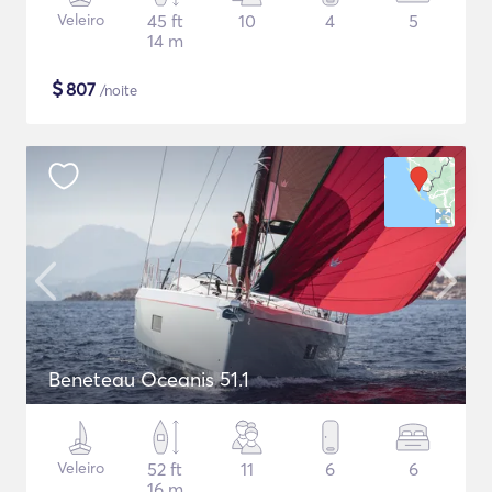
Veleiro
45 ft
10
4
5
14 m
$
807
/noite
Beneteau Oceanis 51.1
Veleiro
52 ft
11
6
6
16 m