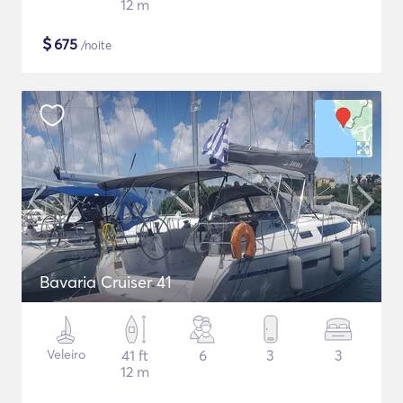
12 m
$
675
/noite
Bavaria Cruiser 41
Veleiro
41 ft
6
3
3
12 m