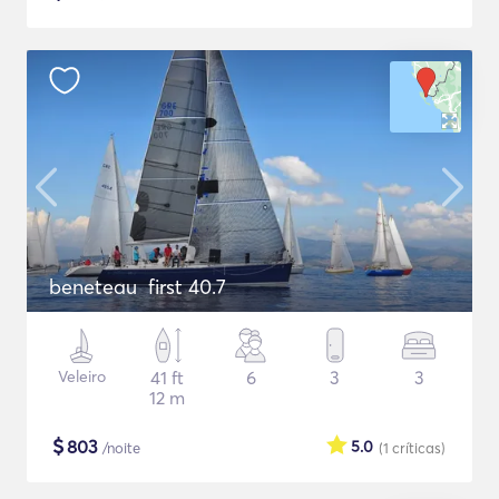
beneteau first 40.7
Veleiro
41 ft
6
3
3
12 m
$
803
5.0
/noite
(1
críticas
)