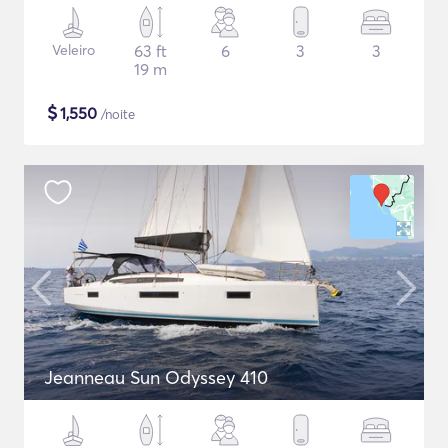
Veleiro
63 ft
6
3
3
19 m
$
1,550
/noite
Jeanneau Sun Odyssey 410