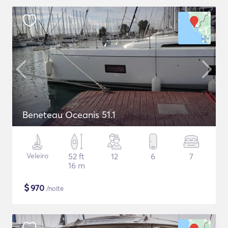
Beneteau Oceanis 51.1
Veleiro
52 ft
12
6
7
16 m
$
970
/noite