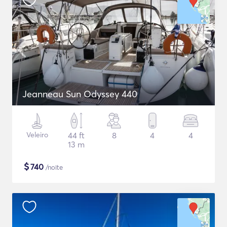
Jeanneau Sun Odyssey 440
Veleiro
44 ft
8
4
4
13 m
$
740
/noite