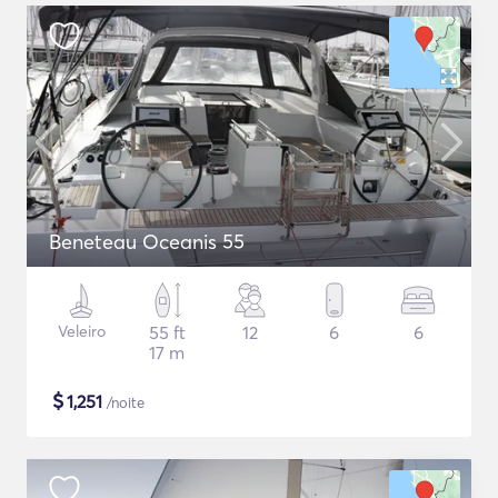
Beneteau Oceanis 55
Veleiro
55 ft
12
6
6
17 m
$
1,251
/noite