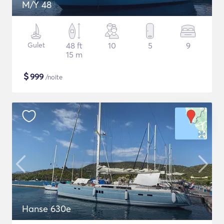
M/Y 48
Gulet
48 ft
10
5
9
15 m
$
999
/noite
Hanse 630e