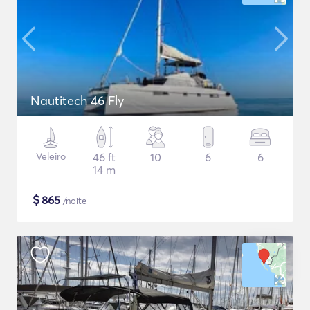
Nautitech 46 Fly
Veleiro
46 ft
10
6
6
14 m
$
865
/noite