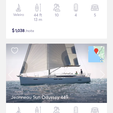
Veleiro
44 ft
10
4
5
13 m
$
1,038
/noite
Jeanneau Sun Odyssey 449