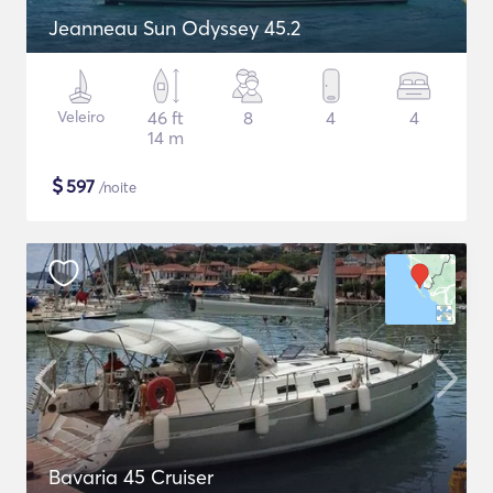
Jeanneau Sun Odyssey 45.2
Veleiro
46 ft
8
4
4
14 m
$
597
/noite
Bavaria 45 Cruiser