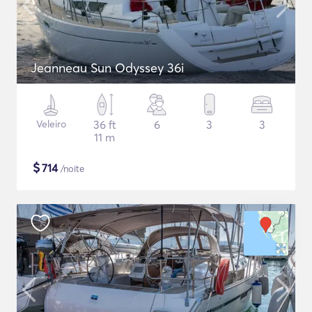
Jeanneau Sun Odyssey 36i
Veleiro
36 ft
6
3
3
11 m
$
714
/noite