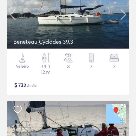
Beneteau Cyclades 39.3
Veleiro
39 ft
8
3
3
12 m
$
732
/noite