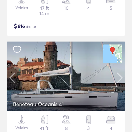
Veleiro
47 ft
10
4
5
14 m
$
816
/noite
Beneteau Oceanis 41
Veleiro
41 ft
8
3
4