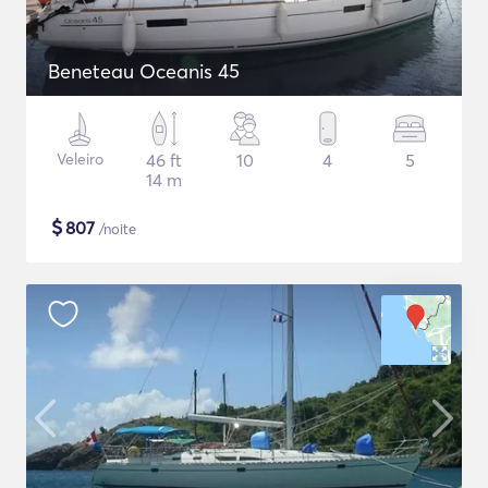
Beneteau Oceanis 45
Veleiro
46 ft
10
4
5
14 m
$
807
/noite