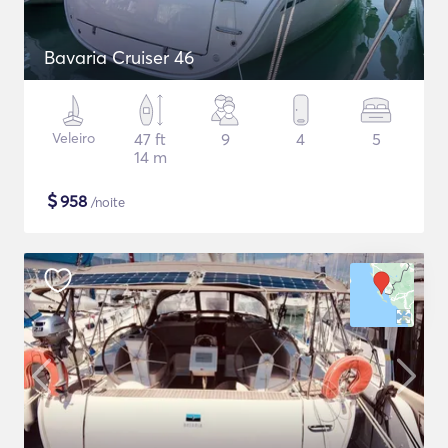
Bavaria Cruiser 46
Veleiro
47 ft
9
4
5
14 m
$
958
/noite