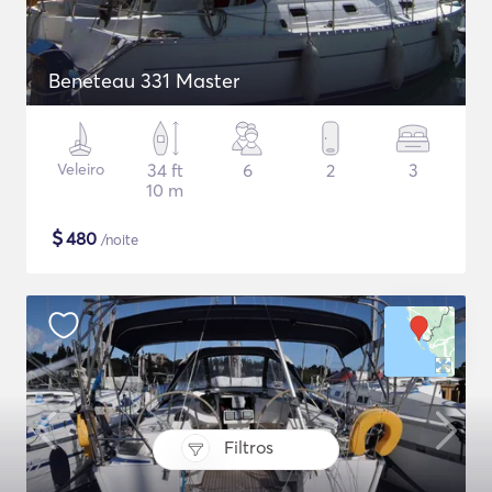
Beneteau 331 Master
Veleiro
34 ft
6
2
3
10 m
$
480
/noite
Filtros