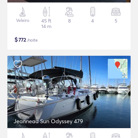
Veleiro
45 ft
8
4
5
14 m
$
772
/noite
Jeanneau Sun Odyssey 479