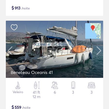
$
913
/noite
Beneteau Oceanis 41
Veleiro
41 ft
6
3
3
12 m
$
559
/noite