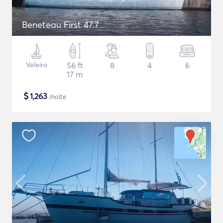
Beneteau First 47.7
Veleiro
56 ft
8
4
6
17 m
$
1,263
/noite