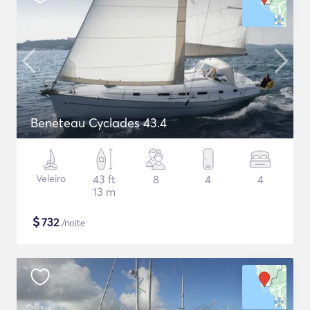
Beneteau Cyclades 43.4
Veleiro
43 ft
8
4
4
13 m
$
732
/noite