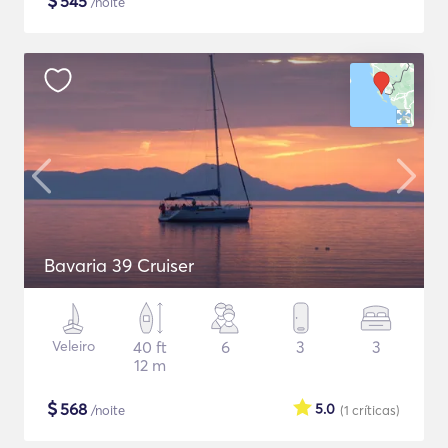
$
545
/noite
Bavaria 39 Cruiser
Veleiro
40 ft
6
3
3
12 m
$
568
5.0
/noite
(1
críticas
)