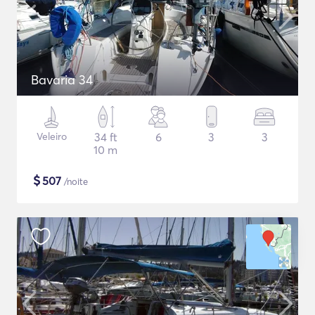
Bavaria 34
Veleiro
34 ft
6
3
3
10 m
$
507
/noite