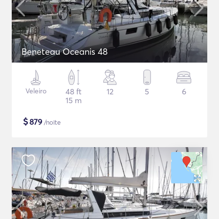
Beneteau Oceanis 48
Veleiro
48 ft
12
5
6
15 m
$
879
/noite