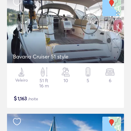
Bavaria Cruiser 51 style
Veleiro
51 ft
10
5
6
16 m
$
1,163
/noite