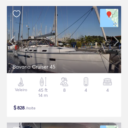
Bavaria Cruiser 45
Veleiro
45 ft
8
4
4
14 m
$
828
/noite