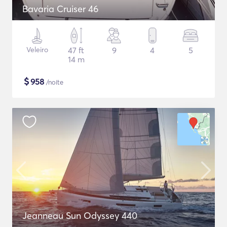
Bavaria Cruiser 46
Veleiro
47 ft
9
4
5
14 m
$
958
/noite
Jeanneau Sun Odyssey 440