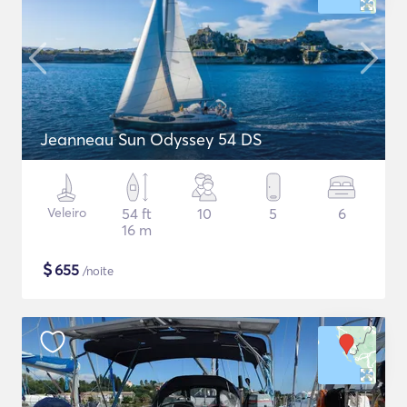
Jeanneau Sun Odyssey 54 DS
Veleiro
54 ft
10
5
6
16 m
$
655
/noite