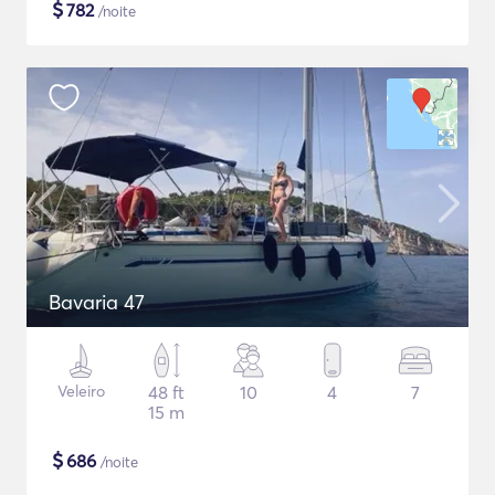
$
782
/noite
Bavaria 47
Veleiro
48 ft
10
4
7
15 m
$
686
/noite