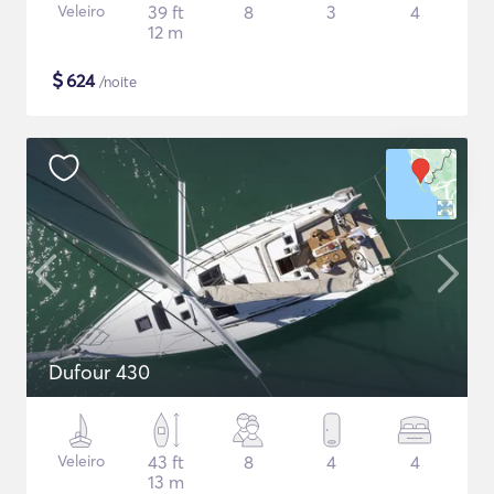
Veleiro
39 ft
8
3
4
12 m
$
624
/noite
Dufour 430
Veleiro
43 ft
8
4
4
13 m