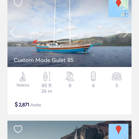
Custom Made Gulet 85
Veleiro
85 ft
8
4
5
26 m
$
2,871
/noite