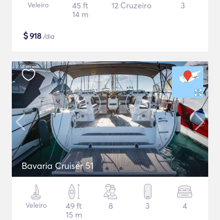
Veleiro
45 ft
12 Cruzeiro
3
14 m
$
918
/dia
Bavaria Cruiser 51
Veleiro
49 ft
8
3
4
15 m