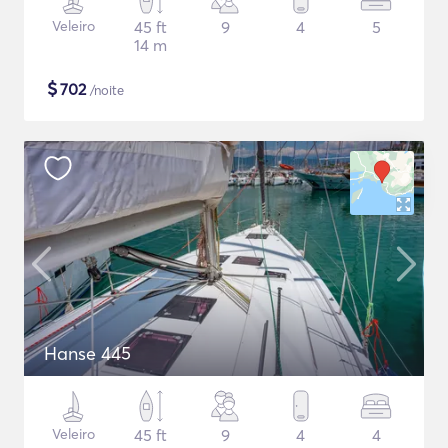
Veleiro
45 ft
9
4
5
14 m
$
702
/noite
Hanse 445
Veleiro
45 ft
9
4
4