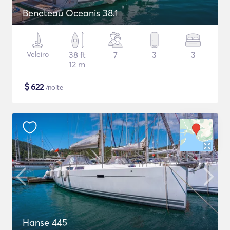
Beneteau Oceanis 38.1
Veleiro
38 ft
7
3
3
12 m
$
622
/noite
Hanse 445