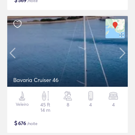
$
569
/noite
Bavaria Cruiser 46
Veleiro
45 ft
8
4
4
14 m
$
676
/noite