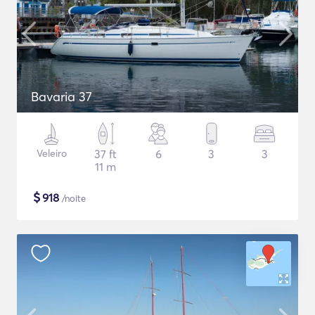
Bavaria 37
Veleiro
37 ft
6
3
3
11 m
$
918
/noite