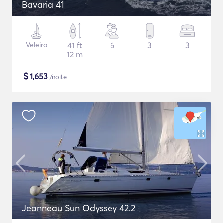
Bavaria 41
Veleiro
41 ft
6
3
3
12 m
$
1,653
/noite
Jeanneau Sun Odyssey 42.2