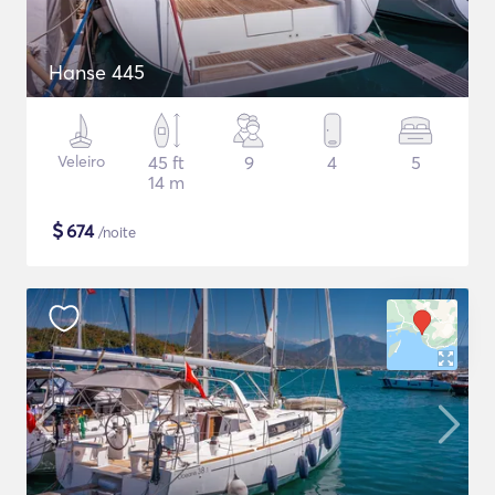
Hanse 445
Veleiro
45 ft
9
4
5
14 m
$
674
/noite