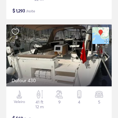
$
1,293
/noite
Dufour 430
Veleiro
41 ft
9
4
5
12 m