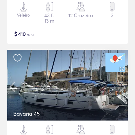
Veleiro
43 ft
12 Cruzeiro
3
13 m
$
410
/dia
Bavaria 45