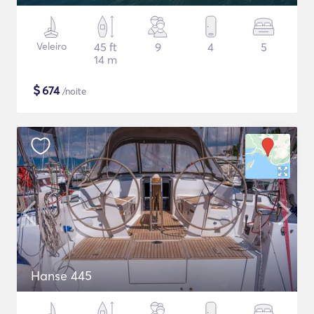
Veleiro
45 ft
9
4
5
14 m
$
674
/noite
Hanse 445