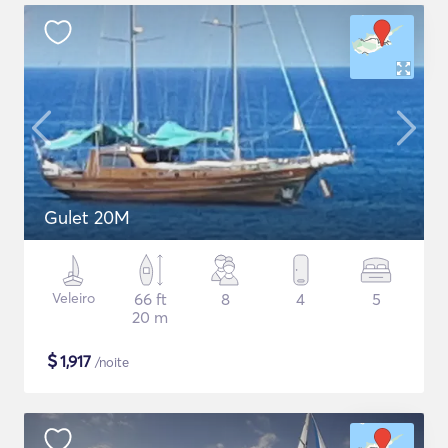
Gulet 20M
Veleiro
66 ft
8
4
5
20 m
$
1,917
/noite