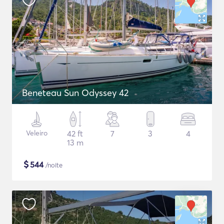
Beneteau Sun Odyssey 42
Veleiro
42 ft
7
3
4
13 m
$
544
/noite