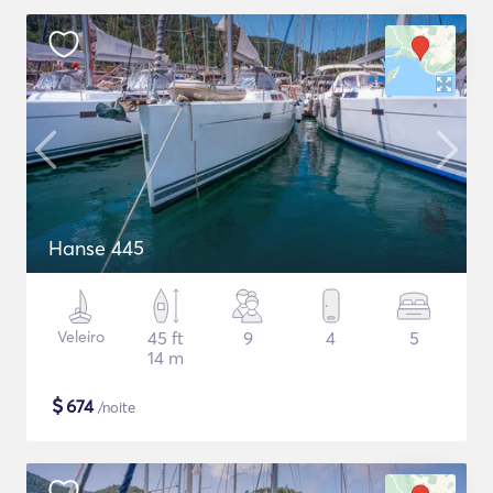
Hanse 445
Veleiro
45 ft
9
4
5
14 m
$
674
/noite