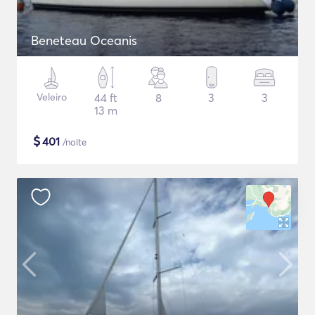
Beneteau Oceanis
Veleiro
44 ft
8
3
3
13 m
$
401
/noite