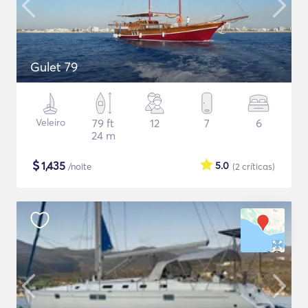
Gulet 79
Veleiro
79 ft
12
7
6
24 m
$
1,435
5.0
/noite
(2
críticas
)