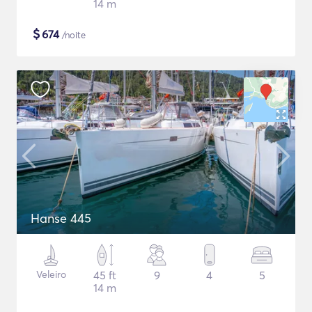
14 m
$
674
/noite
Hanse 445
Veleiro
45 ft
9
4
5
14 m