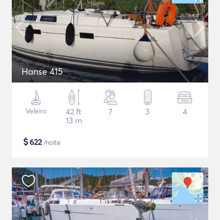
Hanse 415
Veleiro
42 ft
7
3
4
13 m
$
622
/noite