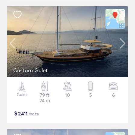
Custom Gulet
Gulet
79 ft
10
5
6
24 m
$
2,411
/noite