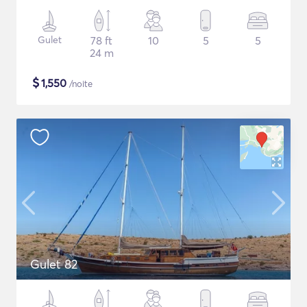
Gulet
78 ft
10
5
5
24 m
$
1,550
/noite
Gulet 82