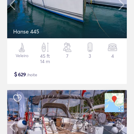
Hanse 445
Veleiro
45 ft
7
3
4
14 m
$
629
/noite