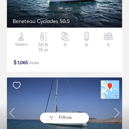
Beneteau Cyclades 50.5
Veleiro
50 ft
9
6
5
15 m
$
1,065
/noite
Filtros