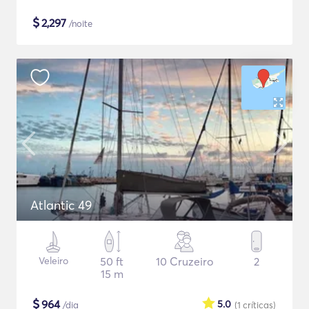
$
2,297
/noite
Atlantic 49
Veleiro
50 ft
10 Cruzeiro
2
15 m
$
964
5.0
/dia
(1
críticas
)