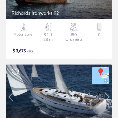
Richards Ironworks 92
Motor Sailer
92 ft
150
0
28 m
Cruzeiro
$
3,675
/dia