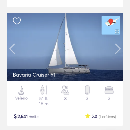
Bavaria Cruiser 51
Veleiro
51 ft
8
3
3
16 m
$
2,641
5.0
/noite
(1
críticas
)