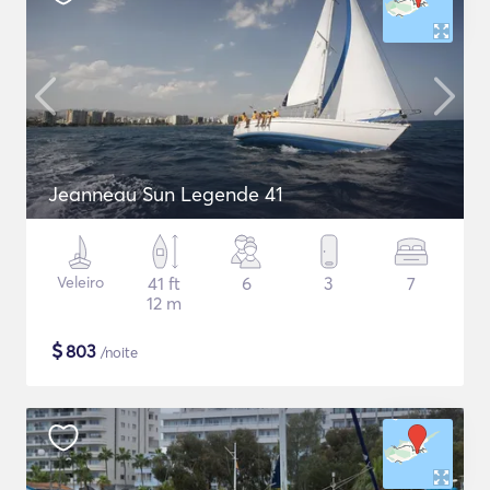
Jeanneau Sun Legende 41
Veleiro
41 ft
6
3
7
12 m
$
803
/noite