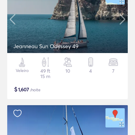
Jeanneau Sun Odyssey 49
Veleiro
49 ft
10
4
7
15 m
$
1,607
/noite