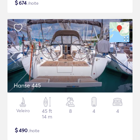
$
674
/noite
Hanse 445
Veleiro
45 ft
8
4
4
14 m
$
490
/noite