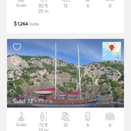
Gulet
82 ft
12
6
6
25 m
$
1,264
/noite
Gulet 72
Gulet
72 ft
12
6
6
22 m