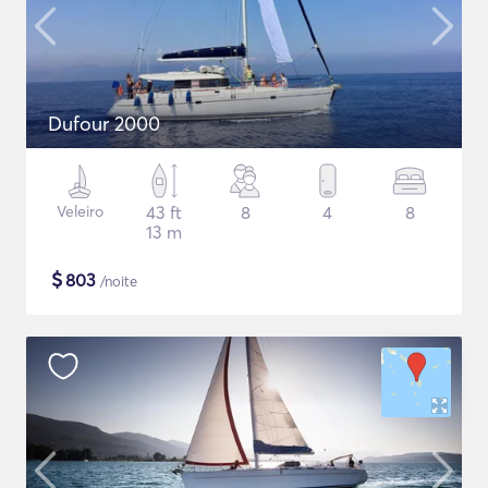
Dufour 2000
Veleiro
43 ft
8
4
8
13 m
$
803
/noite