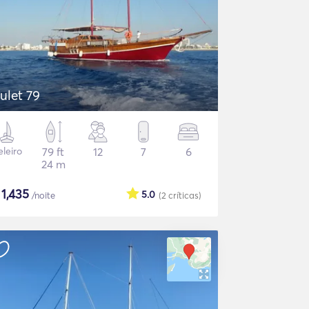
ulet 79
eleiro
79 ft
12
7
6
24 m
$
1,435
5.0
/noite
(2
críticas
)