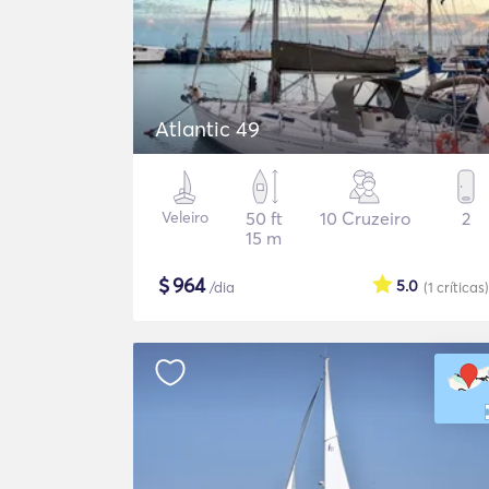
Atlantic 49
Veleiro
50 ft
10 Cruzeiro
2
15 m
$
964
5.0
/dia
(1
críticas
)