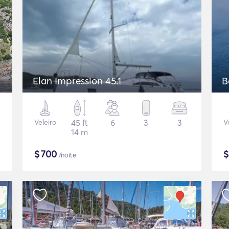
Elan Impression 45.1
B
Veleiro
45 ft
6
3
3
V
14 m
$
700
/noite