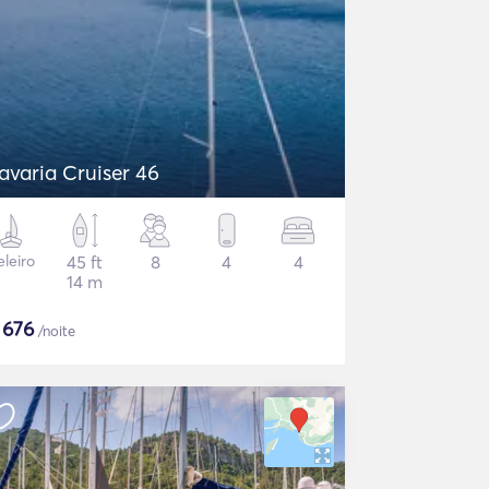
avaria Cruiser 46
eleiro
45 ft
8
4
4
14 m
$
676
/noite