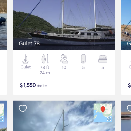
Gulet 78
G
Gulet
78 ft
10
5
5
G
24 m
$
1,550
/noite