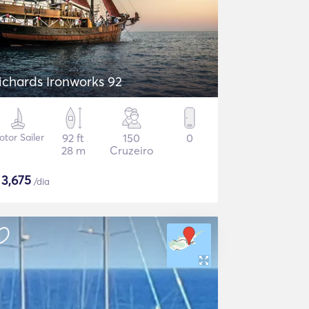
ichards Ironworks 92
tor Sailer
92 ft
150
0
28 m
Cruzeiro
$
3,675
/dia