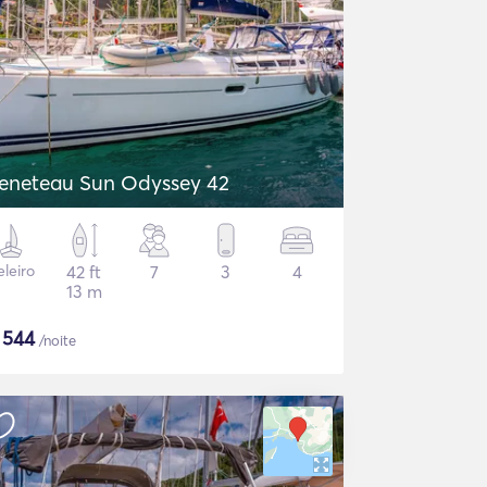
eneteau Sun Odyssey 42
eleiro
42 ft
7
3
4
13 m
$
544
/noite