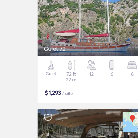
Gulet 72
Gulet
72 ft
12
6
6
22 m
$
1,293
/noite