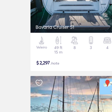
Bavaria Cruiser 51
Veleiro
49 ft
8
3
4
15 m
$
2,297
/noite