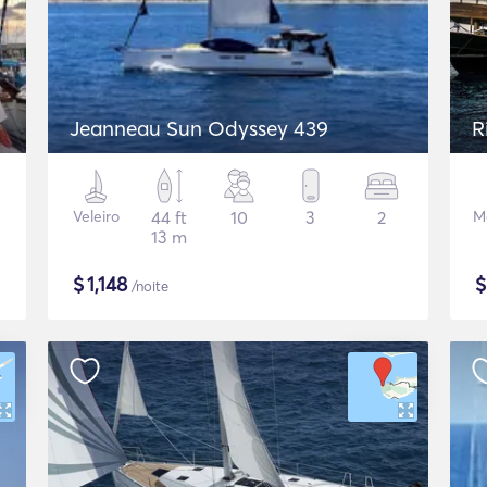
Jeanneau Sun Odyssey 439
R
Veleiro
44 ft
10
3
2
Mo
13 m
$
1,148
/noite