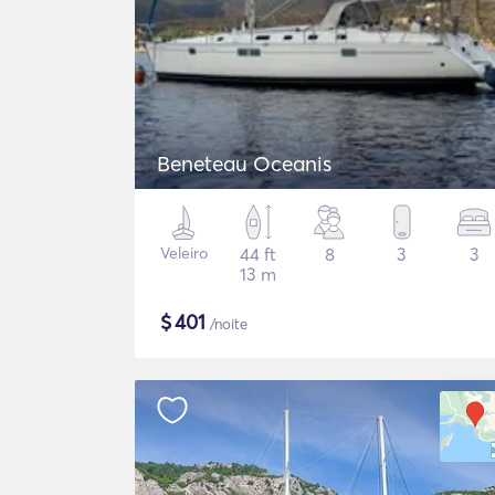
Beneteau Oceanis
Veleiro
44 ft
8
3
3
13 m
$
401
/noite