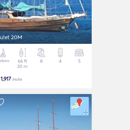
ulet 20M
eleiro
66 ft
8
4
5
20 m
$
1,917
/noite