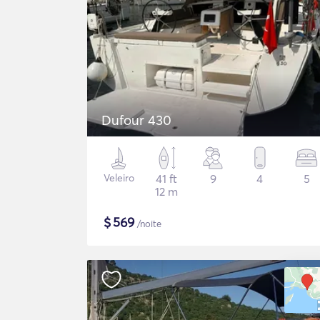
Dufour 430
Veleiro
41 ft
9
4
5
12 m
$
569
/noite