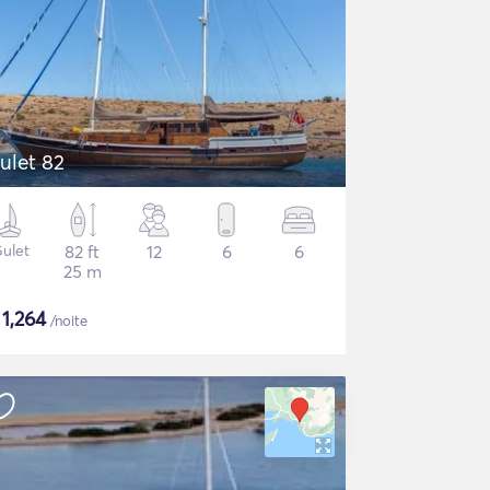
ulet 82
ulet
82 ft
12
6
6
25 m
$
1,264
/noite