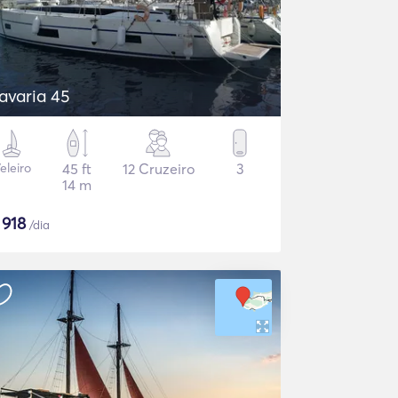
avaria 45
eleiro
45 ft
12 Cruzeiro
3
14 m
$
918
/dia