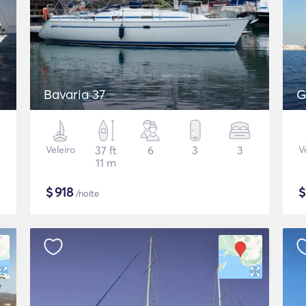
Bavaria 37
G
Veleiro
37 ft
6
3
3
V
11 m
$
918
/noite