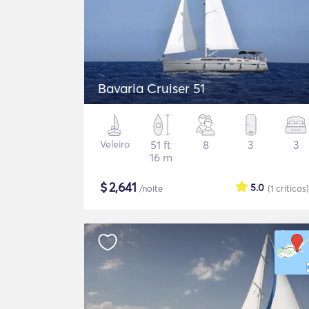
Bavaria Cruiser 51
Veleiro
51 ft
8
3
3
16 m
$
2,641
5.0
/noite
(1
críticas
)