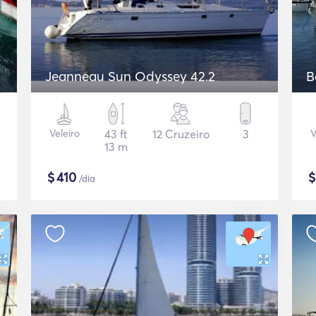
Jeanneau Sun Odyssey 42.2
B
Veleiro
43 ft
12 Cruzeiro
3
V
13 m
$
410
/dia