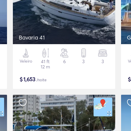
Bavaria 41
G
Veleiro
41 ft
6
3
3
V
12 m
$
1,653
/noite