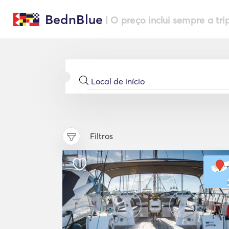
BednBlue
| O preço inclui sempre a tri
Filtros