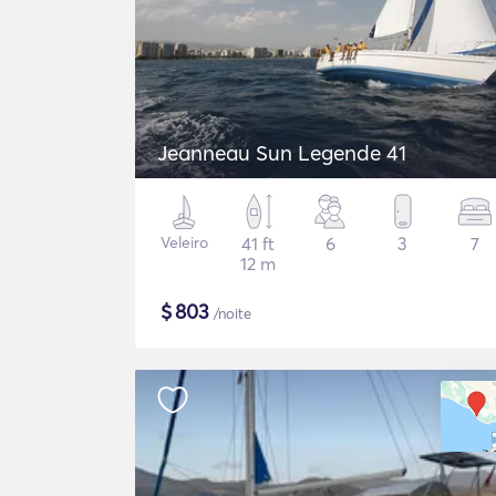
Jeanneau Sun Legende 41
Veleiro
41 ft
6
3
7
12 m
$
803
/noite