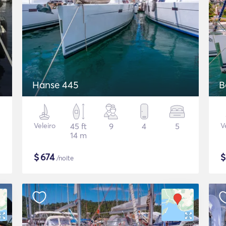
Hanse 445
B
Veleiro
45 ft
9
4
5
V
14 m
$
674
/noite