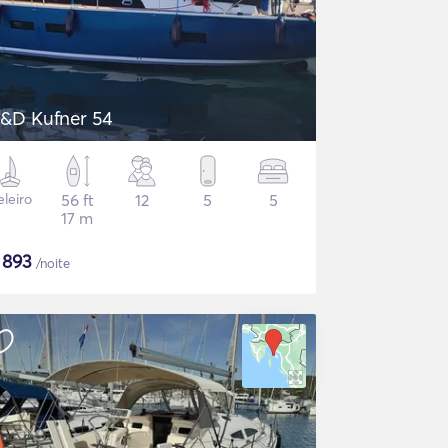
&D Kufner 54
eleiro
56 ft
12
5
5
17 m
$
893
/noite