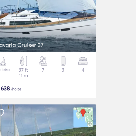
avaria Cruiser 37
eleiro
37 ft
7
3
4
11 m
$
638
/noite