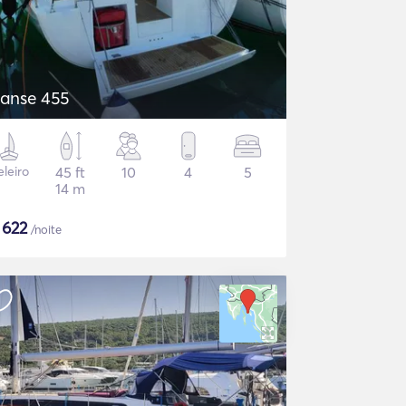
anse 455
eleiro
45 ft
10
4
5
14 m
$
622
/noite