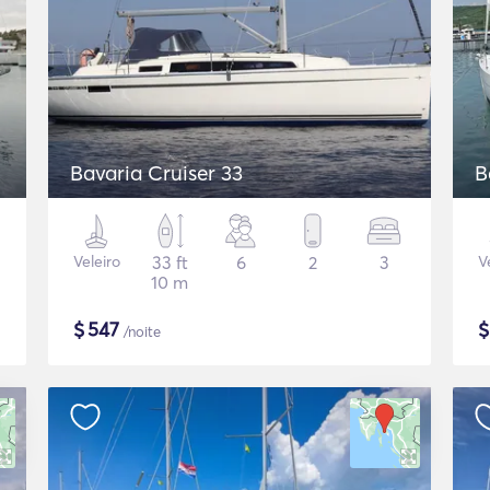
Bavaria Cruiser 33
B
Veleiro
33 ft
6
2
3
V
10 m
$
547
/noite