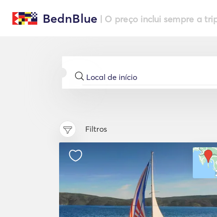
BednBlue
| O preço inclui sempre a tri
Filtros