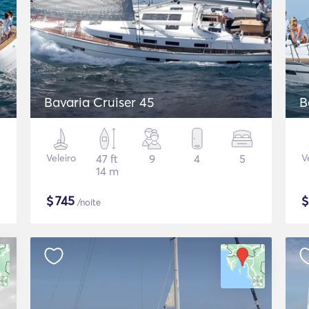
Bavaria Cruiser 45
B
Veleiro
47 ft
9
4
5
V
14 m
$
745
/noite