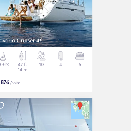
avaria Cruiser 46
eleiro
47 ft
10
4
5
14 m
$
876
/noite