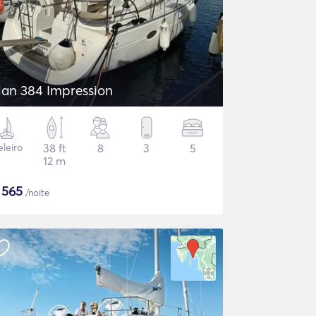
lan 384 Impression
eleiro
38 ft
8
3
5
12 m
$
565
/noite