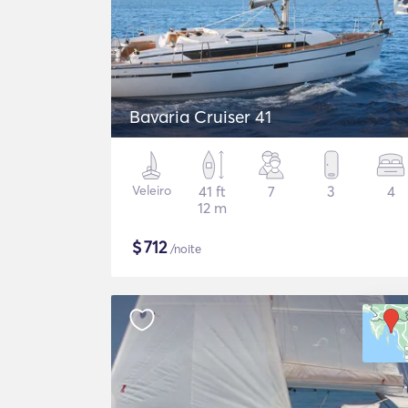
Bavaria Cruiser 41
Veleiro
41 ft
7
3
4
12 m
$
712
/noite