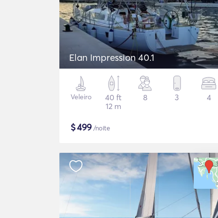
Elan Impression 40.1
Veleiro
40 ft
8
3
4
12 m
$
499
/noite