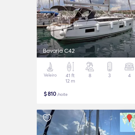
Bavaria C42
Veleiro
41 ft
8
3
4
12 m
$
810
/noite