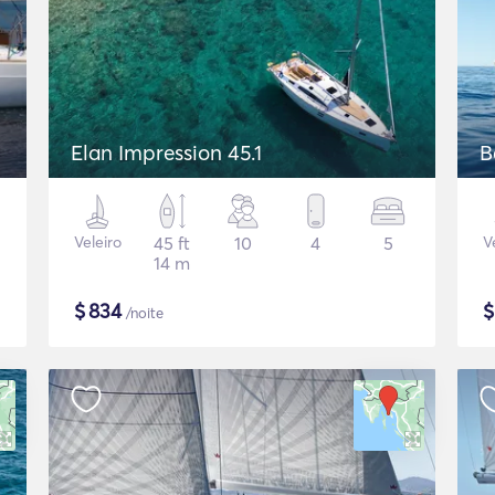
Elan Impression 45.1
B
Veleiro
45 ft
10
4
5
V
14 m
$
834
/noite