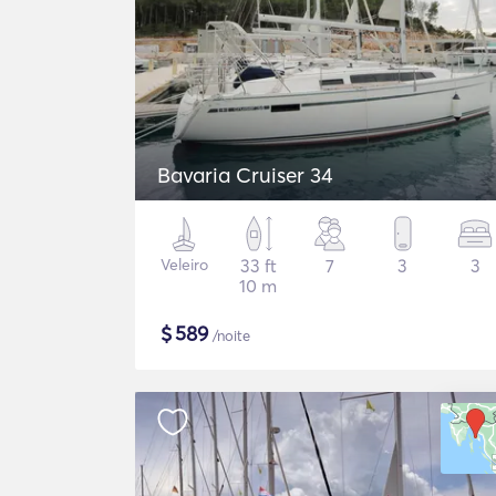
Bavaria Cruiser 34
Veleiro
33 ft
7
3
3
10 m
$
589
/noite