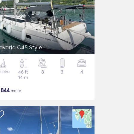
avaria C45 Style
eleiro
46 ft
8
3
4
14 m
$
844
/noite