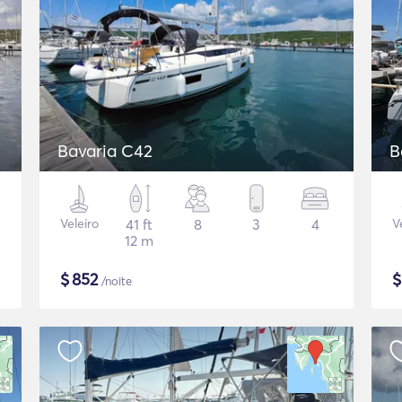
Bavaria C42
B
Veleiro
41 ft
8
3
4
V
12 m
$
852
/noite