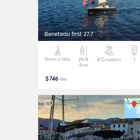
Beneteau first 27.7
Barco à Vela
29 ft
8 Cruzeiro
1
9 m
$
746
/dia