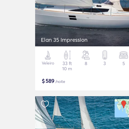
Elan 35 Impression
Veleiro
33 ft
8
3
5
10 m
$
589
/noite