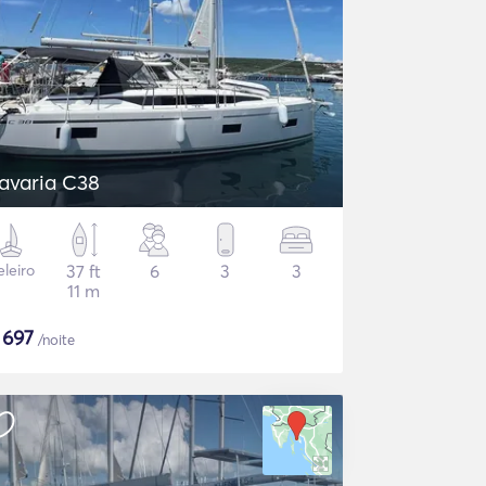
avaria C38
eleiro
37 ft
6
3
3
11 m
$
697
/noite