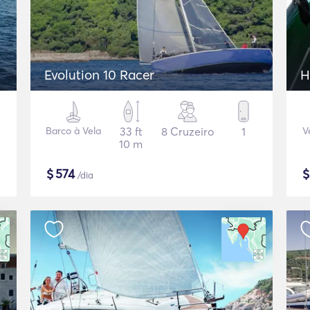
Evolution 10 Racer
H
Barco à Vela
33 ft
8 Cruzeiro
1
V
10 m
$
574
/dia