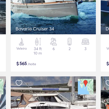
Bavaria Cruiser 34
D
Veleiro
34 ft
6
2
3
V
10 m
$
565
/noite