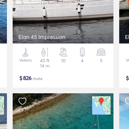
Elan 45 Impression
E
Veleiro
45 ft
10
4
5
V
14 m
$
826
/noite