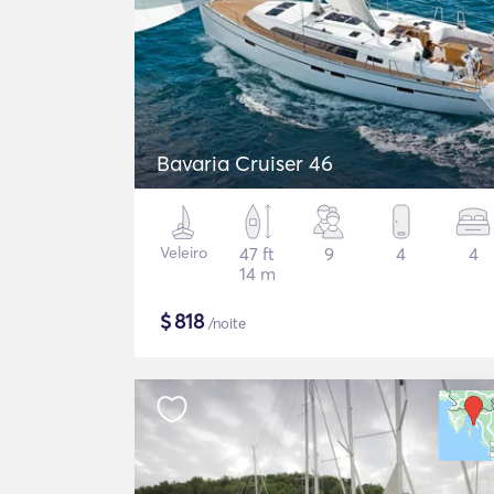
Bavaria Cruiser 46
Veleiro
47 ft
9
4
4
14 m
$
818
/noite