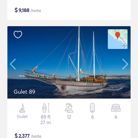
$
9,188
/noite
Gulet 89
Gulet
89 ft
12
6
6
27 m
$
2,377
/noite