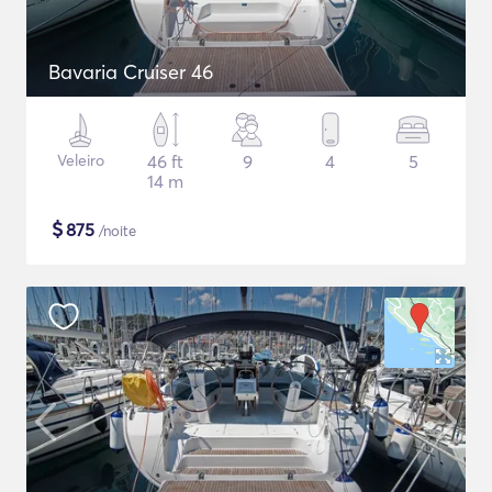
Bavaria Cruiser 46
Veleiro
46 ft
9
4
5
14 m
$
875
/noite