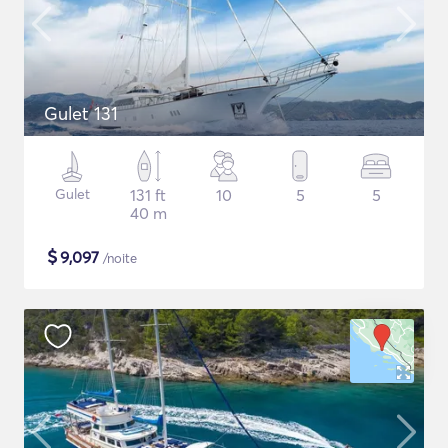
Gulet 131
Gulet
131 ft
10
5
5
40 m
$
9,097
/noite