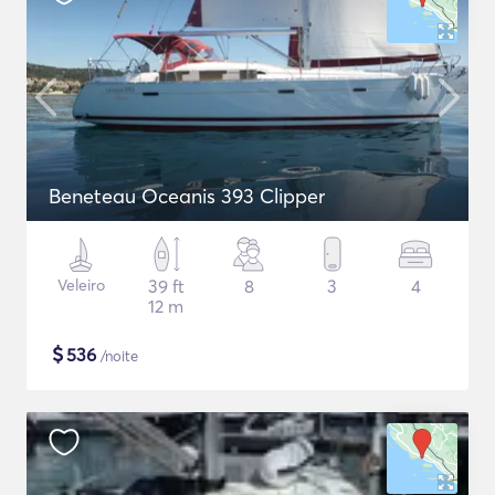
Beneteau Oceanis 393 Clipper
Veleiro
39 ft
8
3
4
12 m
$
536
/noite