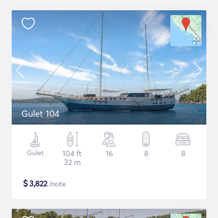
Gulet 104
Gulet
104 ft
16
8
8
32 m
$
3,822
/noite