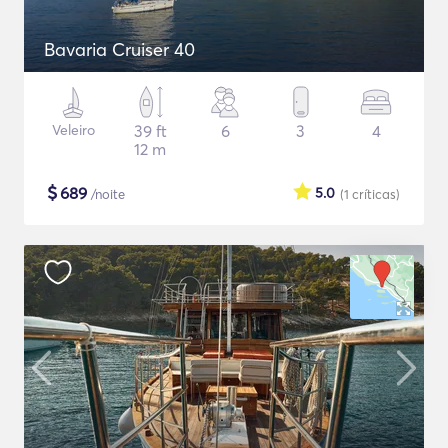
Bavaria Cruiser 40
Veleiro
39 ft
6
3
4
12 m
$
689
5.0
/noite
(1
críticas
)