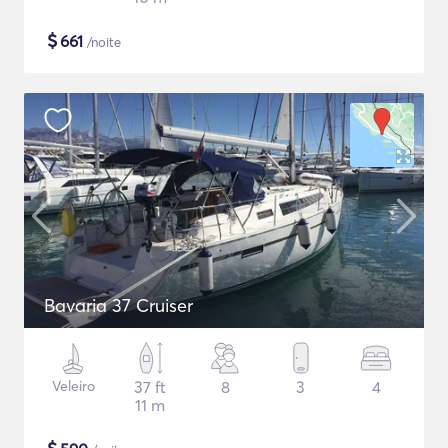
$
661
/noite
Bavaria 37 Cruiser
Veleiro
37 ft
8
3
4
11 m