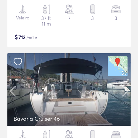
Veleiro
37 ft
7
3
3
11 m
$
712
/noite
Bavaria Cruiser 46