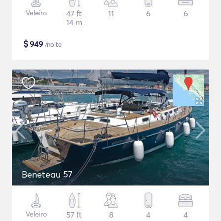
Veleiro
47 ft
11
6
6
14 m
$
949
/noite
Beneteau 57
Veleiro
57 ft
8
4
4