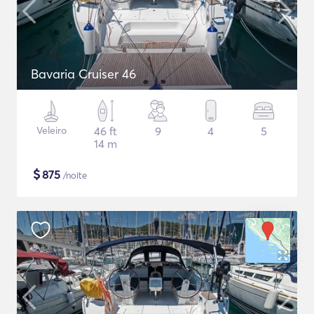
Bavaria Cruiser 46
Veleiro
46 ft
9
4
5
14 m
$
875
/noite