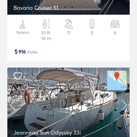
Bavaria Cruiser 51
Veleiro
51 ft
11
5
6
16 m
$
916
/noite
Jeanneau Sun Odyssey 33i