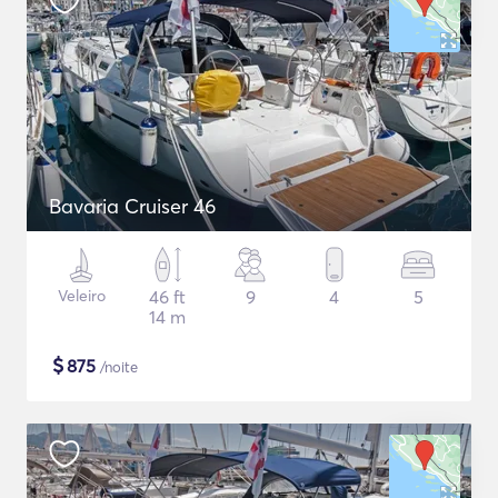
Bavaria Cruiser 46
Veleiro
46 ft
9
4
5
14 m
$
875
/noite