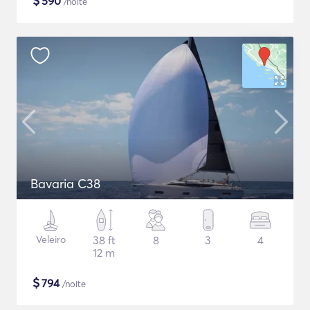
$
590
/noite
Bavaria C38
Veleiro
38 ft
8
3
4
12 m
$
794
/noite