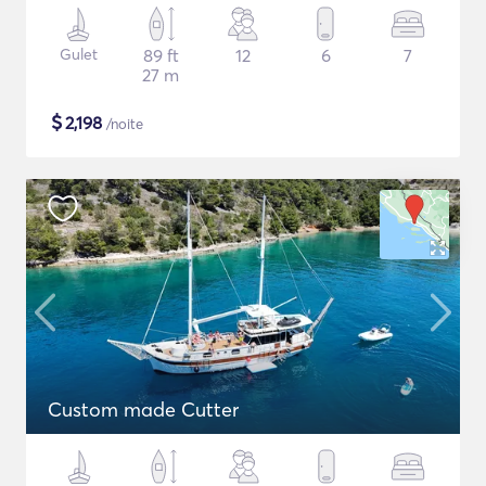
Gulet
89 ft
12
6
7
27 m
$
2,198
/noite
Custom made Cutter