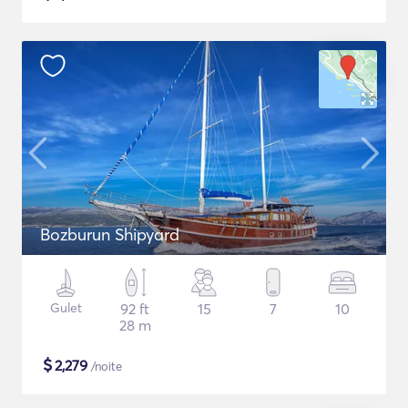
Bozburun Shipyard
Gulet
92 ft
15
7
10
28 m
$
2,279
/noite