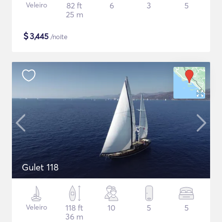
Veleiro
82 ft
6
3
5
25 m
$
3,445
/noite
Gulet 118
Veleiro
118 ft
10
5
5
36 m