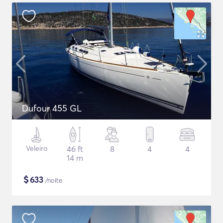
Dufour 455 GL
Veleiro
46 ft
8
4
4
14 m
$
633
/noite