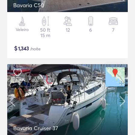
Bavaria C50
Veleiro
50 ft
12
6
7
15 m
$
1,343
/noite
Bavaria Cruiser 37