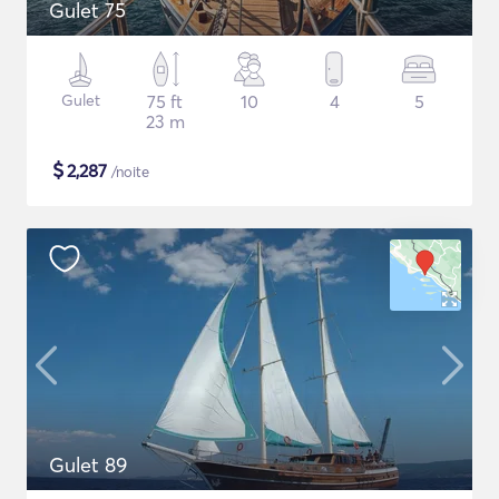
Gulet 75
Gulet
75 ft
10
4
5
23 m
$
2,287
/noite
Gulet 89