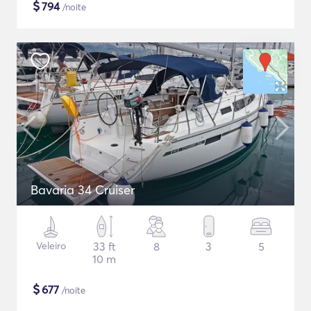
$
794
/noite
Bavaria 34 Cruiser
Veleiro
33 ft
8
3
5
10 m
$
677
/noite