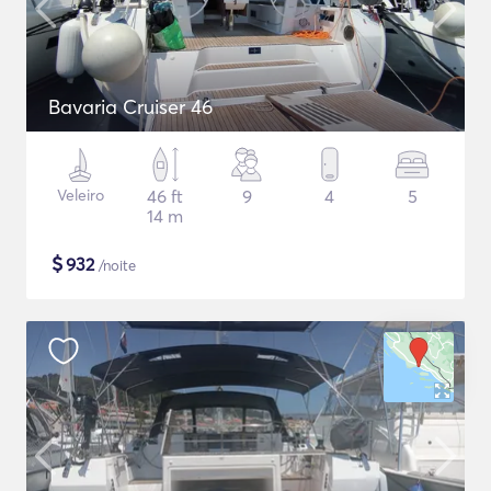
Bavaria Cruiser 46
Veleiro
46 ft
9
4
5
14 m
$
932
/noite