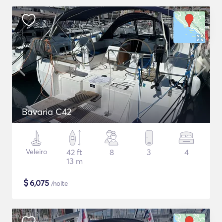
Bavaria C42
Veleiro
42 ft
8
3
4
13 m
$
6,075
/noite