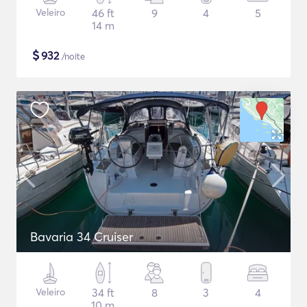
Veleiro
46 ft
9
4
5
14 m
$
932
/noite
Bavaria 34 Cruiser
Veleiro
34 ft
8
3
4
10 m