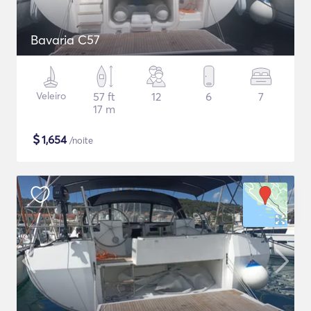
Bavaria C57
Veleiro
57 ft
12
6
7
17 m
$
1,654
/noite