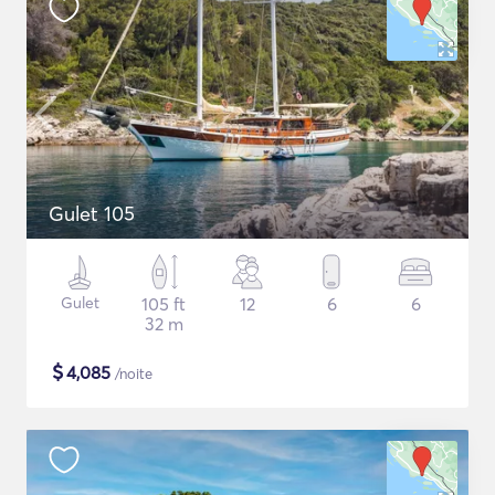
Gulet 105
Gulet
105 ft
12
6
6
32 m
$
4,085
/noite