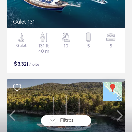
Gulet 131
Gulet
131 ft
10
5
5
40 m
$
3,321
/noite
Filtros