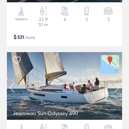
Veleiro
33 ft
6
2
3
10 m
$
531
/noite
Jeanneau Sun Odyssey 490