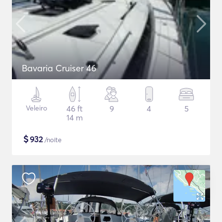
Bavaria Cruiser 46
Veleiro
46 ft
9
4
5
14 m
$
932
/noite