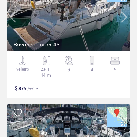
Bavaria Cruiser 46
Veleiro
46 ft
9
4
5
14 m
$
875
/noite