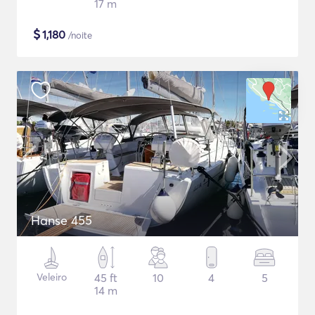
17 m
$
1,180
/noite
Hanse 455
Veleiro
45 ft
10
4
5
14 m