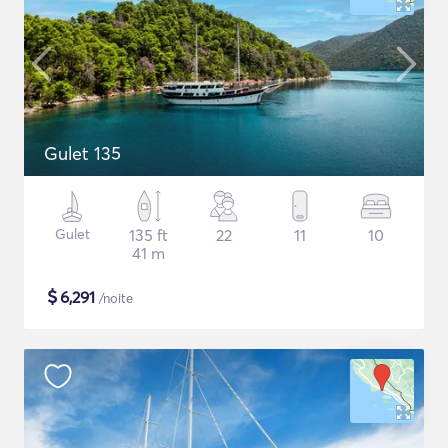
Gulet 135
Gulet
135 ft
22
11
10
41 m
$
6,291
/noite