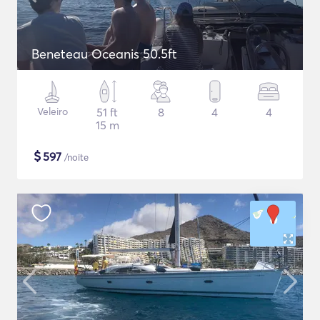
Beneteau Oceanis 50.5ft
Veleiro
51 ft
8
4
4
15 m
$
597
/noite