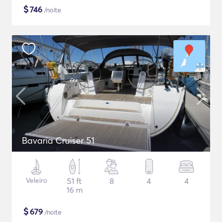
$
746
/noite
Bavaria Cruiser 51
Veleiro
51 ft
8
4
4
16 m
$
679
/noite