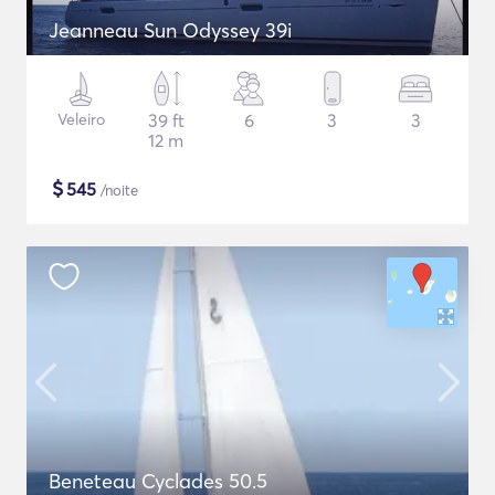
Jeanneau Sun Odyssey 39i
Veleiro
39 ft
6
3
3
12 m
$
545
/noite
Beneteau Cyclades 50.5