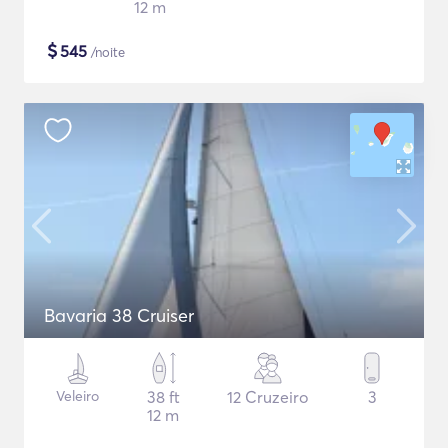
12 m
$
545
/noite
Bavaria 38 Cruiser
Veleiro
38 ft
12 Cruzeiro
3
12 m