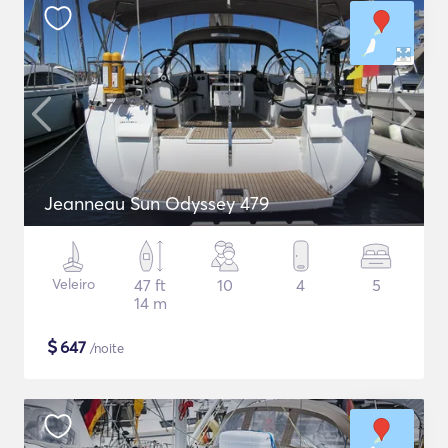
Jeanneau Sun Odyssey 479
Veleiro
47 ft
10
4
5
14 m
$
647
/noite