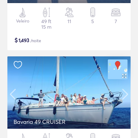
Veleiro
49 ft
11
5
7
15 m
$
1,493
/noite
Bavaria 49 CRUISER