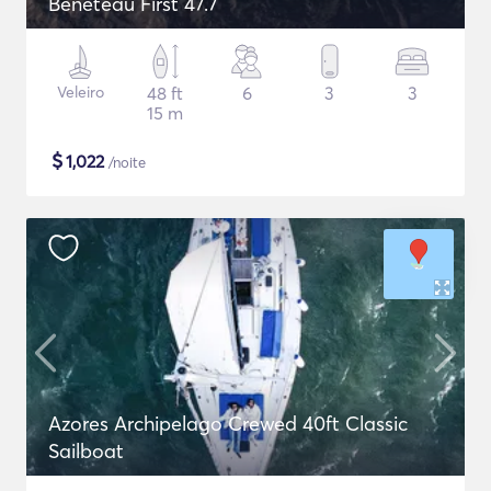
Beneteau First 47.7
Veleiro
48 ft
6
3
3
15 m
$
1,022
/noite
Azores Archipelago Crewed 40ft Classic
Sailboat