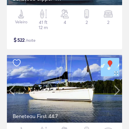
Veleiro
41 ft
4
2
2
12 m
$
522
/noite
Beneteau First 44.7