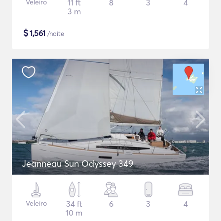
Veleiro
11 ft
8
3
4
3 m
$
1,561
/noite
Jeanneau Sun Odyssey 349
Veleiro
34 ft
6
3
4
10 m