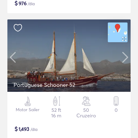
$
976
/dia
Portuguese Schooner 52
Motor Sailer
52 ft
50
0
16 m
Cruzeiro
$
1,493
/dia