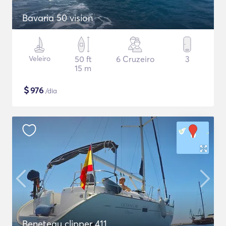
Bavaria 50 vision
Veleiro
50 ft
6 Cruzeiro
3
15 m
$
976
/dia
Beneteau clipper 411