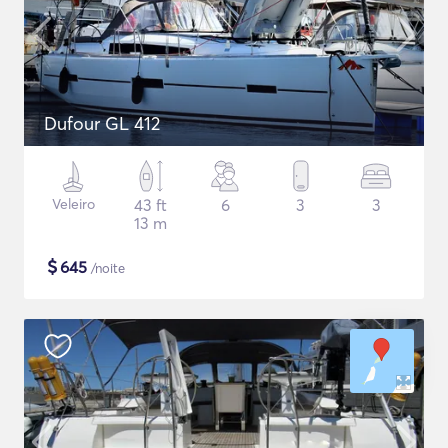
Dufour GL 412
Veleiro
43 ft
6
3
3
13 m
$
645
/noite