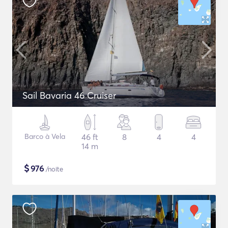
Sail Bavaria 46 Cruiser
Barco à Vela
46 ft
8
4
4
14 m
$
976
/noite