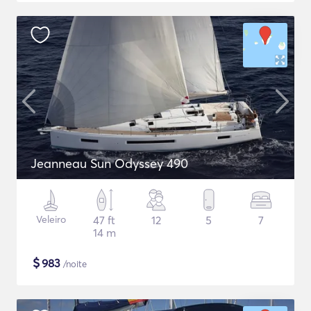
Jeanneau Sun Odyssey 490
Veleiro
47 ft
12
5
7
14 m
$
983
/noite