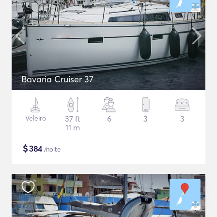
Bavaria Cruiser 37
Veleiro
37 ft
6
3
3
11 m
$
384
/noite