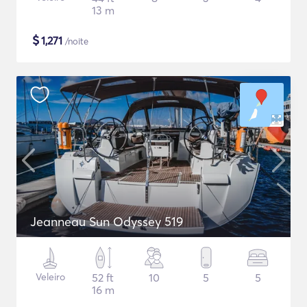
13 m
$
1,271
/noite
Jeanneau Sun Odyssey 519
Veleiro
52 ft
10
5
5
16 m