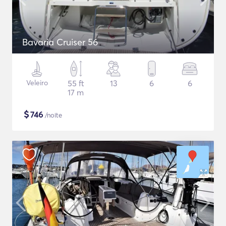
Bavaria Cruiser 56
Veleiro
55 ft
13
6
6
17 m
$
746
/noite