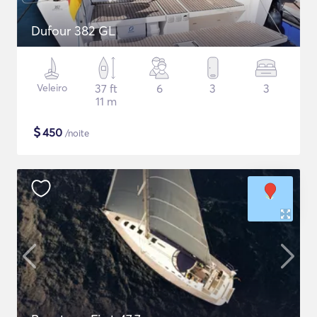
Dufour 382 GL
Veleiro
37 ft
6
3
3
11 m
$
450
/noite