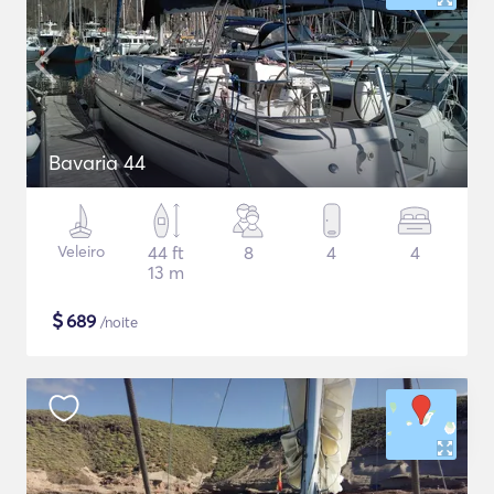
Bavaria 44
Veleiro
44 ft
8
4
4
13 m
$
689
/noite