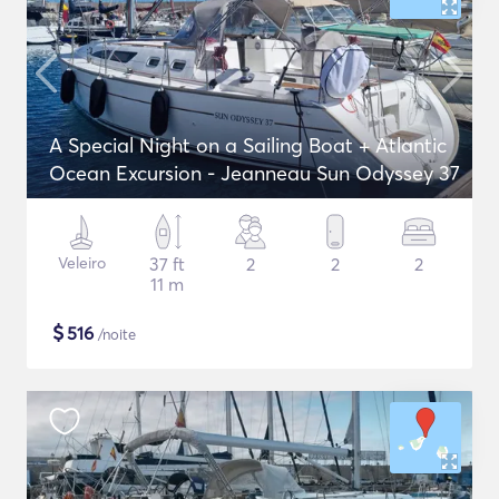
A Special Night on a Sailing Boat + Atlantic
Ocean Excursion - Jeanneau Sun Odyssey 37
Veleiro
37 ft
2
2
2
11 m
$
516
/noite