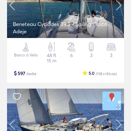
Beneteau Cyclades 39.3 - Sailing Costa
Adeje
Barco à Vela
48 ft
6
3
3
15 m
$
597
5.0
/noite
(118
críticas
)