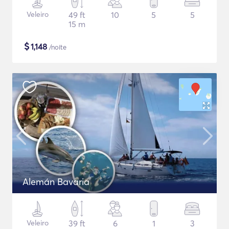
Veleiro
49 ft
10
5
5
15 m
$
1,148
/noite
Alemán Bavaria
Veleiro
39 ft
6
1
3