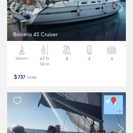
Bavaria 45 Cruiser
Veleiro
47 ft
8
4
4
14 m
$
737
/noite