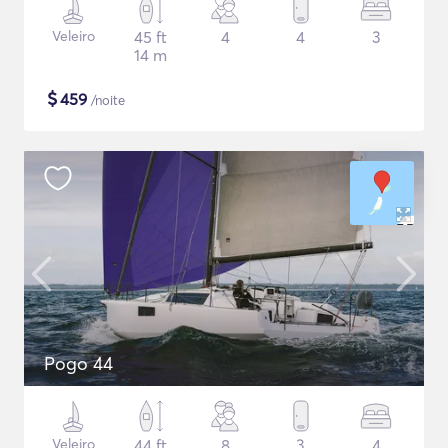
Veleiro
45 ft
4
4
3
14 m
$
459
/noite
Pogo 44
Veleiro
44 ft
8
3
4