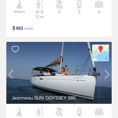
Veleiro
41 ft
5
3
6
12 m
$
953
/noite
Jeanneau SUN ODYSSEY 389