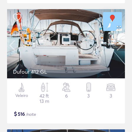
Dufour 412 GL
Veleiro
42 ft
6
3
3
13 m
$
516
/noite