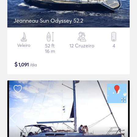
Jeanneau Sun Odyssey 52.2
Veleiro
52 ft
12 Cruzeiro
4
16 m
$
1,091
/dia