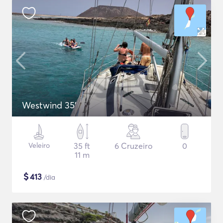
Westwind 35'
Veleiro
35 ft
6 Cruzeiro
0
11 m
$
413
/dia