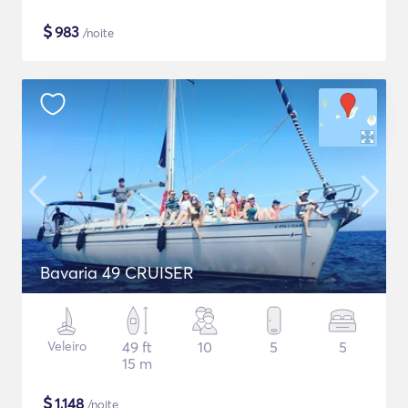
$
983
/noite
Bavaria 49 CRUISER
Veleiro
49 ft
10
5
5
15 m
$
1,148
/noite