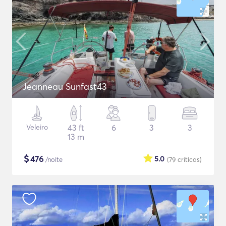
Jeanneau Sunfast43
Veleiro
43 ft
6
3
3
13 m
$
476
5.0
/noite
(79
críticas
)