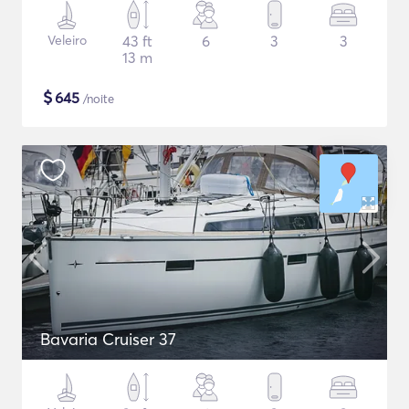
Veleiro
43 ft
6
3
3
13 m
$
645
/noite
Bavaria Cruiser 37