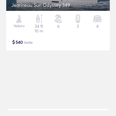
Jeanneau Sun Odyssey 349
Veleiro
34 ft
6
3
4
10 m
$
540
/noite