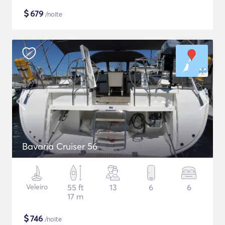
$
679
/noite
Bavaria Cruiser 56
Veleiro
55 ft
13
6
6
17 m
$
746
/noite