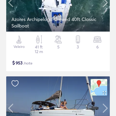
Azores Archipelago Crewed 40ft Classic
Sailboat
Veleiro
41 ft
5
3
6
12 m
$
953
/noite