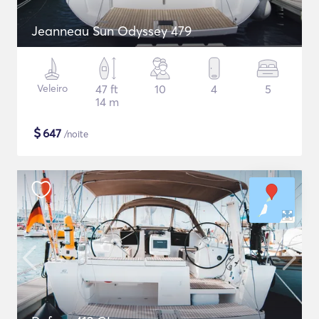
Jeanneau Sun Odyssey 479
Veleiro
47 ft
10
4
5
14 m
$
647
/noite