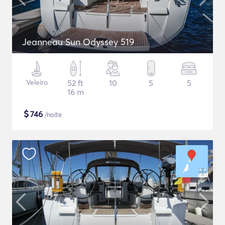
Jeanneau Sun Odyssey 519
Veleiro
52 ft
10
5
5
16 m
$
746
/noite