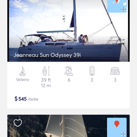
Jeanneau Sun Odyssey 39i
Veleiro
39 ft
6
3
3
12 m
$
545
/noite