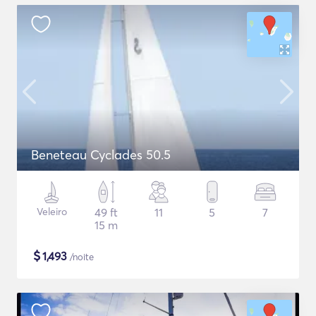
Beneteau Cyclades 50.5
Veleiro
49 ft
11
5
7
15 m
$
1,493
/noite