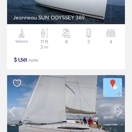
Jeanneau SUN ODYSSEY 389
Veleiro
11 ft
8
3
4
3 m
$
1,561
/noite