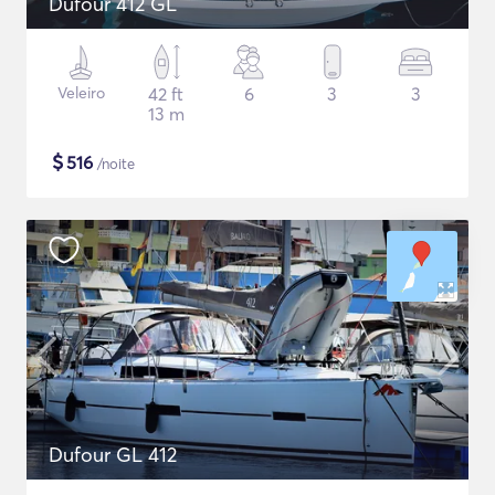
Dufour 412 GL
Veleiro
42 ft
6
3
3
13 m
$
516
/noite
Dufour GL 412