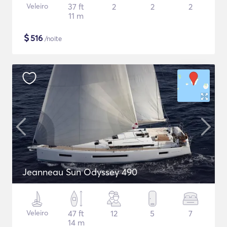
Veleiro
37 ft
2
2
2
11 m
$
516
/noite
Jeanneau Sun Odyssey 490
Veleiro
47 ft
12
5
7
14 m