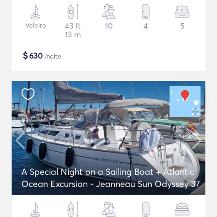
Veleiro
43 ft
10
4
5
13 m
$
630
/noite
A Special Night on a Sailing Boat + Atlantic
Ocean Excursion - Jeanneau Sun Odyssey 37