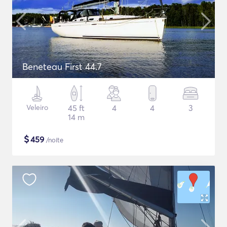
Beneteau First 44.7
Veleiro
45 ft
4
4
3
14 m
$
459
/noite