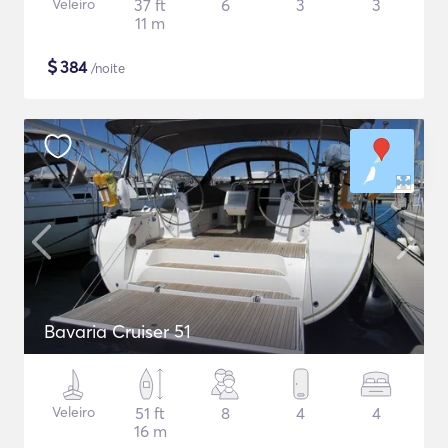
Veleiro
37 ft
6
3
3
11 m
$
384
/noite
Bavaria Cruiser 51
Veleiro
51 ft
8
4
4
16 m