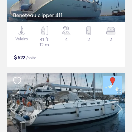
Beneteau clipper 411
Veleiro
41 ft
4
2
2
12 m
$
522
/noite