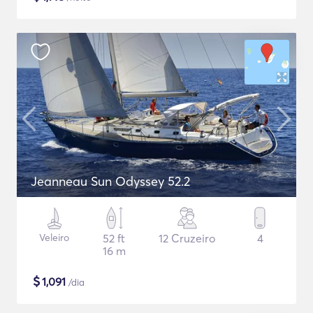
Jeanneau Sun Odyssey 52.2
Veleiro
52 ft
12 Cruzeiro
4
16 m
$
1,091
/dia