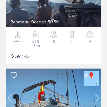
Beneteau Oceanis 50.5ft
Veleiro
51 ft
8
4
4
15 m
$
597
/noite