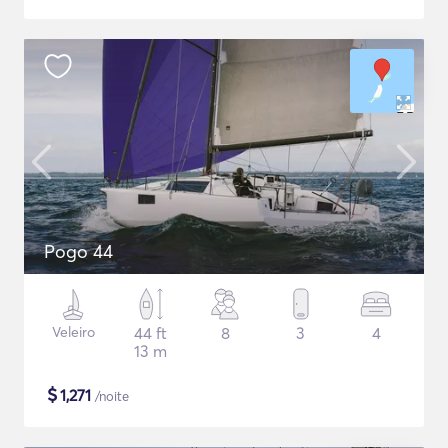
Pogo 44
Veleiro
44 ft
8
3
4
13 m
$
1,271
/noite