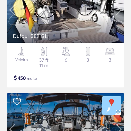
Dufour 382 GL
Veleiro
37 ft
6
3
3
11 m
$
450
/noite