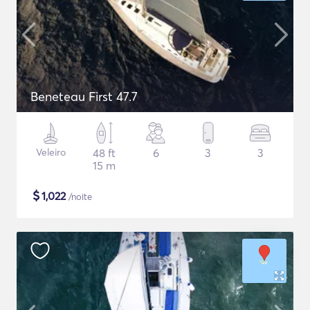
Beneteau First 47.7
Veleiro
48 ft
6
3
3
15 m
$
1,022
/noite