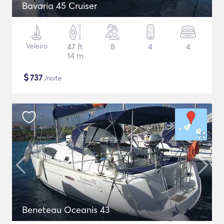
Bavaria 45 Cruiser
Veleiro
47 ft
8
4
4
14 m
$
737
/noite
Beneteau Oceanis 43