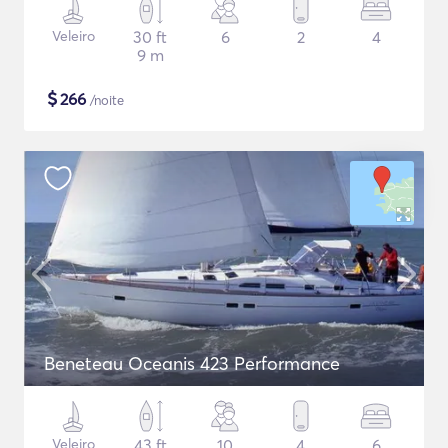
Veleiro
30 ft
6
2
4
9 m
$
266
/noite
Beneteau Oceanis 423 Performance
Veleiro
43 ft
10
4
6