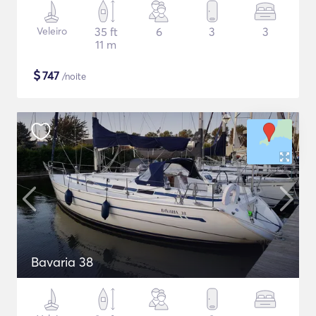
Veleiro
35 ft
6
3
3
11 m
$
747
/noite
Bavaria 38