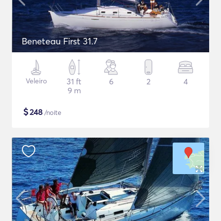
Beneteau First 31.7
Veleiro
31 ft
6
2
4
9 m
$
248
/noite