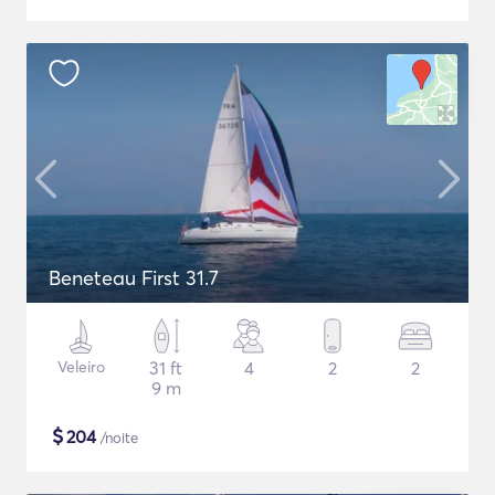
Beneteau First 31.7
Veleiro
31 ft
4
2
2
9 m
$
204
/noite