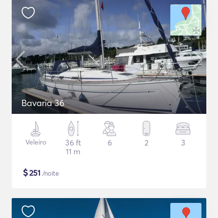
Bavaria 36
Veleiro
36 ft
6
2
3
11 m
$
251
/noite