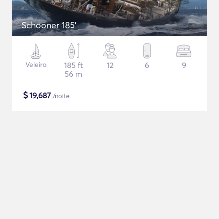
Schooner 185'
Veleiro
185 ft
12
6
9
56 m
$
19,687
/noite