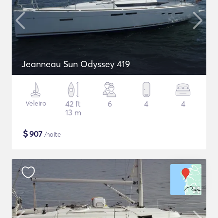
Jeanneau Sun Odyssey 419
Veleiro
42 ft
6
4
4
13 m
$
907
/noite