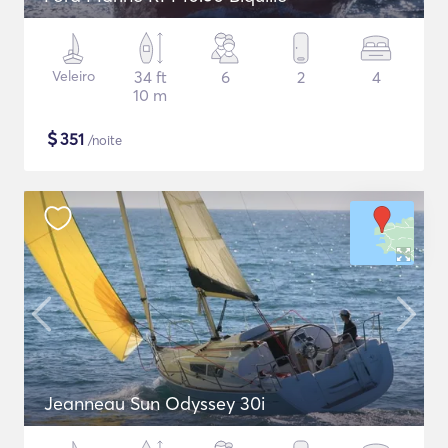
Veleiro
34 ft
6
2
4
10 m
$
351
/noite
Jeanneau Sun Odyssey 30i