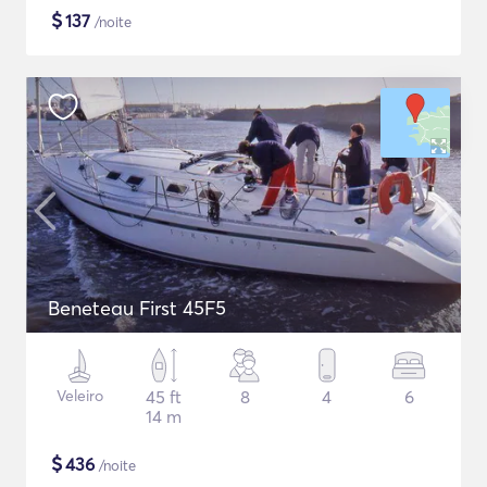
$
137
/noite
Beneteau First 45F5
Veleiro
45 ft
8
4
6
14 m
$
436
/noite