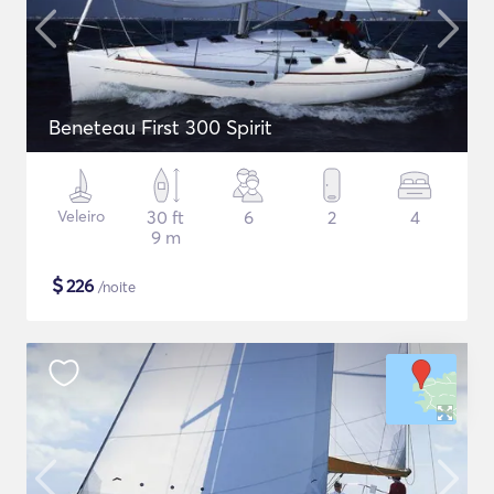
Beneteau First 300 Spirit
Veleiro
30 ft
6
2
4
9 m
$
226
/noite