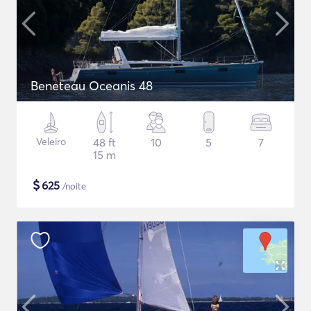
Beneteau Oceanis 48
Veleiro
48 ft
10
5
7
15 m
$
625
/noite