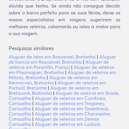
dúvida que tenha. Se ainda não consegue decidir
sobre o barco perfeito para as suas férias, deixe os
nossos especialistas em viagens sugerirem os
melhores veleiros, catamarãs ou iates a motor para
a sua viagem.
Pesquisas similares
Aluguer de iates em Roscanvel, Bretanha
|
Aluguer
de barcos em Roscanvel, Bretanha
|
Aluguer de
veleiros em Porsmilin, França
|
Aluguer de veleiros
em Ploumoguer, Bretanha
|
Aluguer de veleiros em
Milizac, Bretanha
|
Aluguer de veleiros em
Kermorvan, Bretanha
|
Aluguer de veleiros em
Portsall, Bretanha
|
Aluguer de veleiros em
Brétouaré, Bretanha
|
Aluguer de veleiros em Grade,
Cornualha
|
Aluguer de veleiros em Carnbrea,
Cornualha
|
Aluguer de veleiros em Tregoney,
Cornualha
|
Aluguer de veleiros em Towednack,
Cornualha
|
Aluguer de veleiros em Chacewater,
Cornualha
|
Aluguer de veleiros em Zennor,
Cornualha
|
Aluguer de veleiros em Ladock,