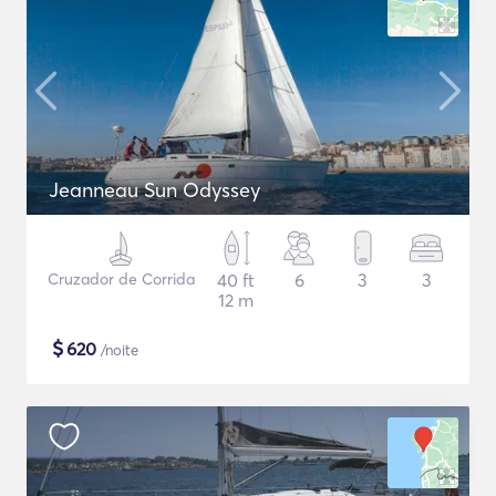
Jeanneau Sun Odyssey
Cruzador de Corrida
40 ft
6
3
3
12 m
$
620
/noite