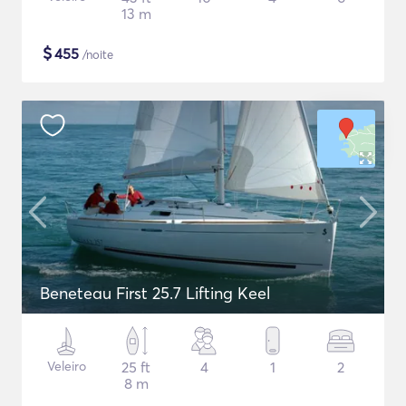
13 m
$
455
/noite
Beneteau First 25.7 Lifting Keel
Veleiro
25 ft
4
1
2
8 m