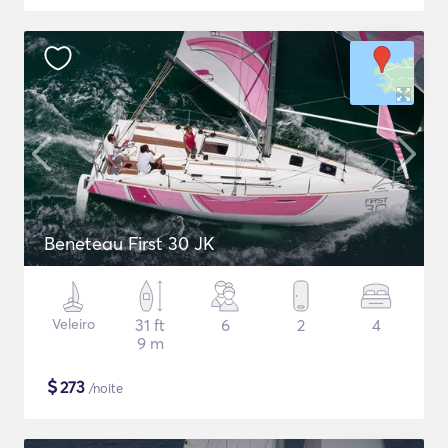
Beneteau First 30 JK
Veleiro
31 ft
6
2
4
9 m
$
273
/noite