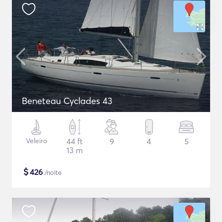
Beneteau Cyclades 43
Veleiro
44 ft
9
4
5
13 m
$
426
/noite