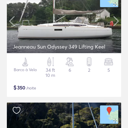
Jeanneau Sun Odyssey 349 Lifting Keel
Barco à Vela
34 ft
6
2
5
10 m
$
350
/noite