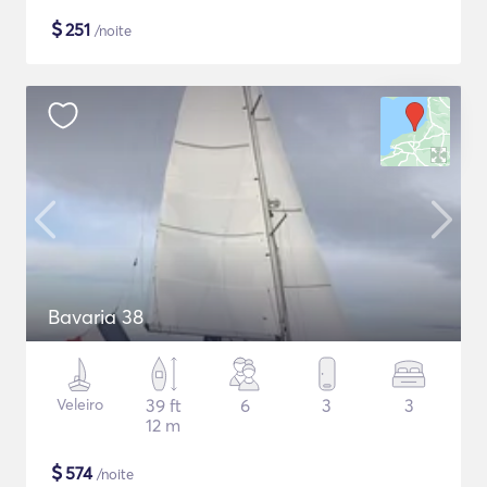
$
251
/noite
Bavaria 38
Veleiro
39 ft
6
3
3
12 m
$
574
/noite