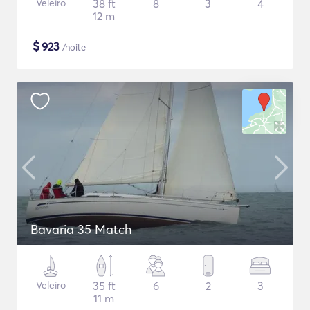
Veleiro
38 ft
8
3
4
12 m
$
923
/noite
Bavaria 35 Match
Veleiro
35 ft
6
2
3
11 m