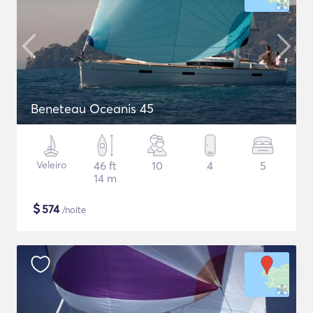
Beneteau Oceanis 45
Veleiro
46 ft
10
4
5
14 m
$
574
/noite