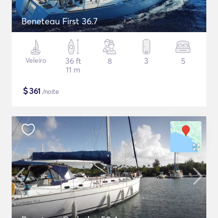
Beneteau First 36.7
Veleiro
36 ft
8
3
5
11 m
$
361
/noite