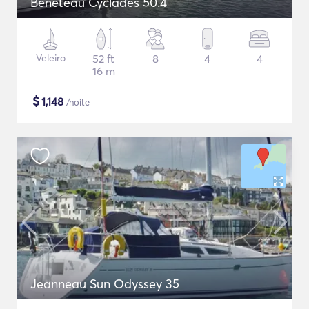
Beneteau Cyclades 50.4
Veleiro
52 ft
8
4
4
16 m
$
1,148
/noite
Jeanneau Sun Odyssey 35