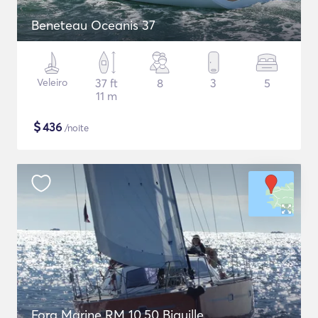
Beneteau Oceanis 37
Veleiro
37 ft
8
3
5
11 m
$
436
/noite
Fora Marine RM 10.50 Biquille