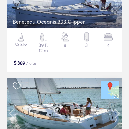
Beneteau Oceanis 393 Clipper
Veleiro
39 ft
8
3
4
12 m
$
389
/noite