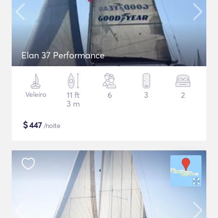
Elan 37 Performance
Veleiro
11 ft
6
3
2
3 m
$
447
/noite