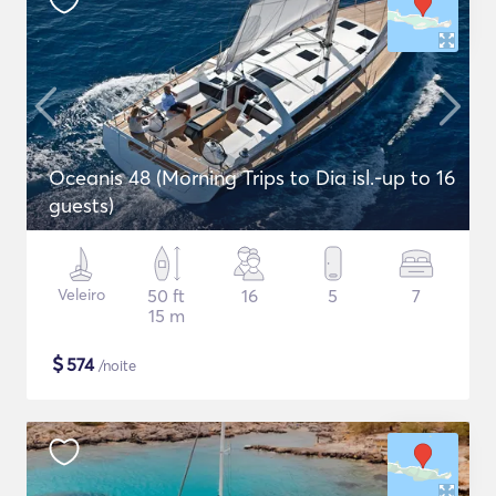
Oceanis 48 (Morning Trips to Dia isl.-up to 16
guests)
Veleiro
50 ft
16
5
7
15 m
$
574
/noite