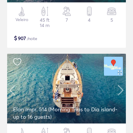
Veleiro
45 ft
7
4
5
14 m
$
907
/noite
Elan Impr. 514 (Morning Trips to Dia island-
up to 16 guests)