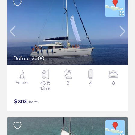
Dufour 2000
Veleiro
43 ft
8
4
8
13 m
$
803
/noite