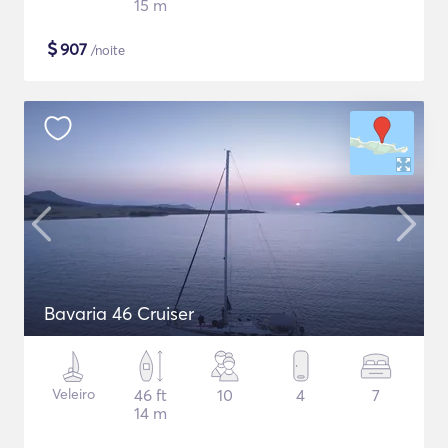
15 m
$
907
/noite
Bavaria 46 Cruiser
Veleiro
46 ft
10
4
7
14 m