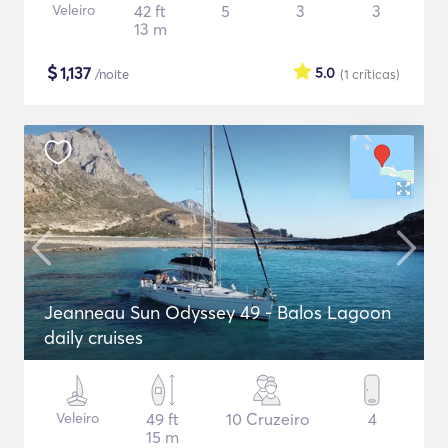
Veleiro
42 ft
5
3
3
13 m
$
1,137
5.0
/noite
(1
críticas
)
Jeanneau Sun Odyssey 49 - Balos Lagoon
daily cruises
Veleiro
49 ft
10 Cruzeiro
4
15 m