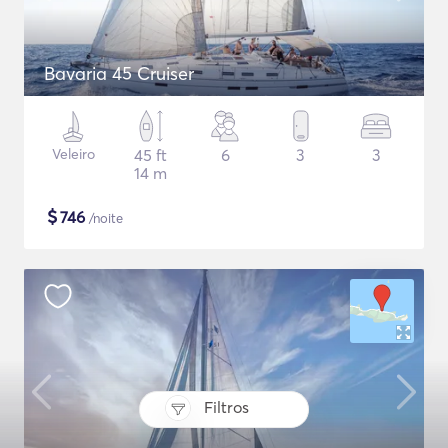
Bavaria 45 Cruiser
Veleiro
45 ft
6
3
3
14 m
$
746
/noite
Filtros