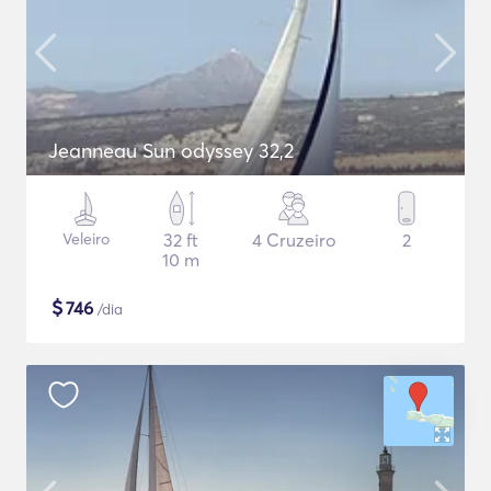
Jeanneau Sun odyssey 32,2
Veleiro
32 ft
4 Cruzeiro
2
10 m
$
746
/dia