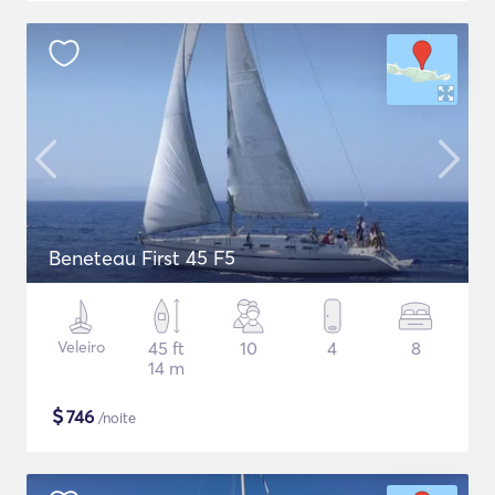
Beneteau First 45 F5
Veleiro
45 ft
10
4
8
14 m
$
746
/noite