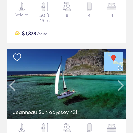
Veleiro
50 ft
8
4
4
15 m
$
1,378
/noite
Jeanneau Sun odyssey 42i