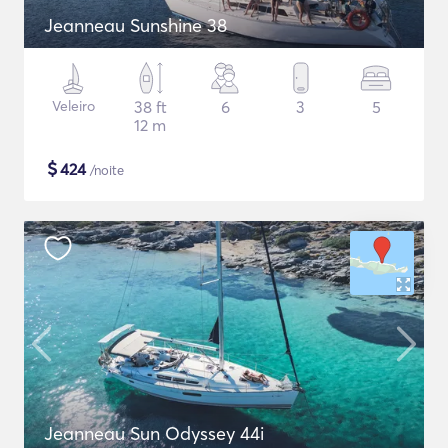
Jeanneau Sunshine 38
Veleiro
38 ft
6
3
5
12 m
$
424
/noite
Jeanneau Sun Odyssey 44i