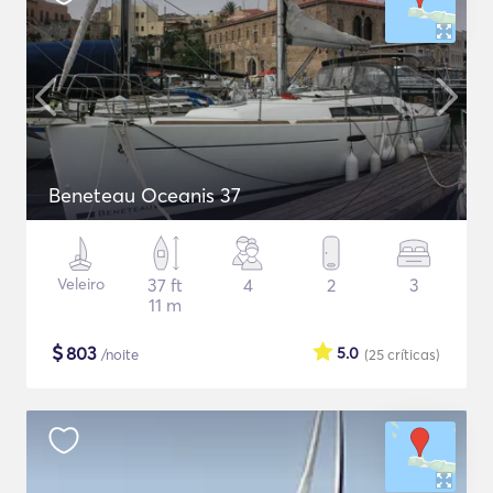
Beneteau Oceanis 37
Veleiro
37 ft
4
2
3
11 m
$
803
5.0
/noite
(25
críticas
)