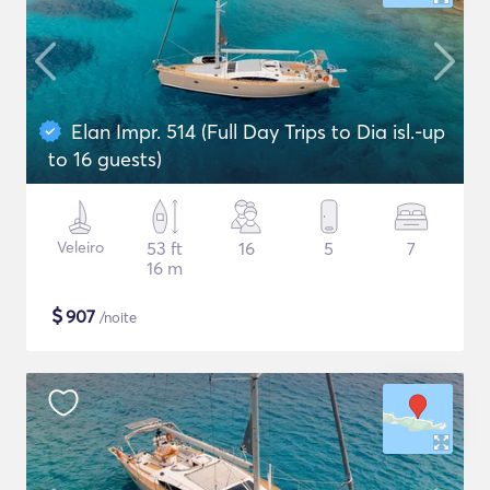
Elan Impr. 514 (Full Day Trips to Dia isl.-up
to 16 guests)
Veleiro
53 ft
16
5
7
16 m
$
907
/noite