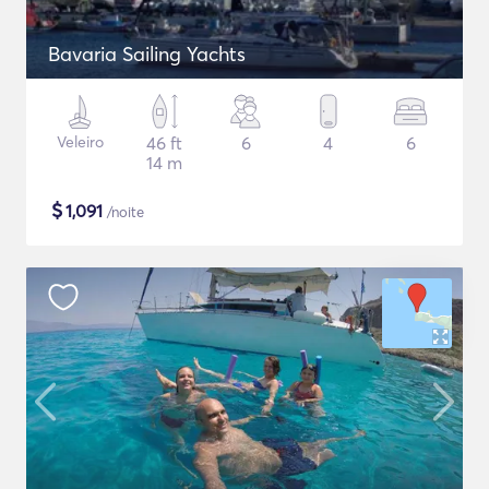
Bavaria Sailing Yachts
Veleiro
46 ft
6
4
6
14 m
$
1,091
/noite