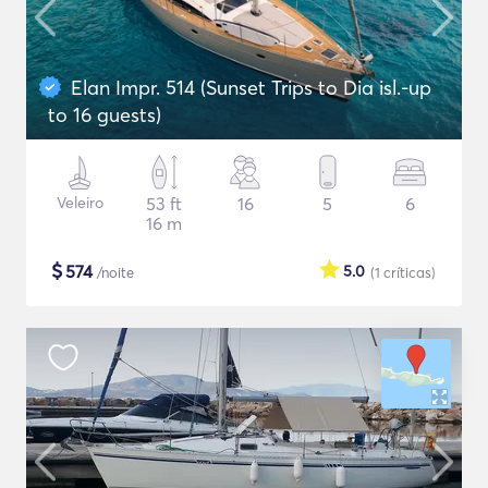
Elan Impr. 514 (Sunset Trips to Dia isl.-up
to 16 guests)
Veleiro
53 ft
16
5
6
16 m
$
574
5.0
/noite
(1
críticas
)