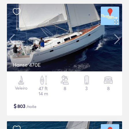
Hanse 470E
Veleiro
47 ft
8
3
8
14 m
$
803
/noite