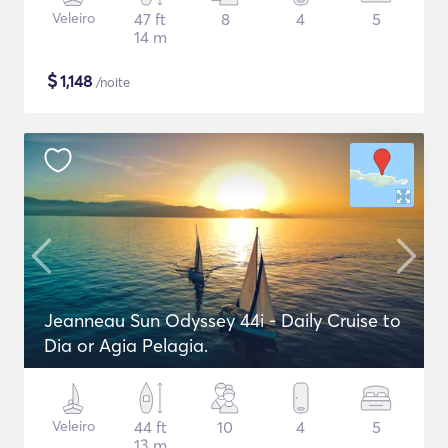
Veleiro
47 ft
8
4
5
14 m
$
1,148
/noite
Jeanneau Sun Odyssey 44i - Daily Cruise to
Dia or Agia Pelagia.
Veleiro
44 ft
10
4
5
13 m