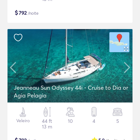
$
792
/noite
Jeanneau Sun Odyssey 44i - Cruise to Dia or
Agia Pelagia
Veleiro
44 ft
10
4
5
13 m