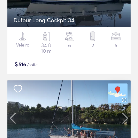
Dufour Long Cockpit 34
Veleiro
34 ft
6
2
5
10 m
$
516
/noite