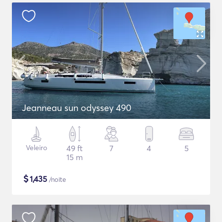
Jeanneau sun odyssey 490
Veleiro
49 ft
7
4
5
15 m
$
1,435
/noite