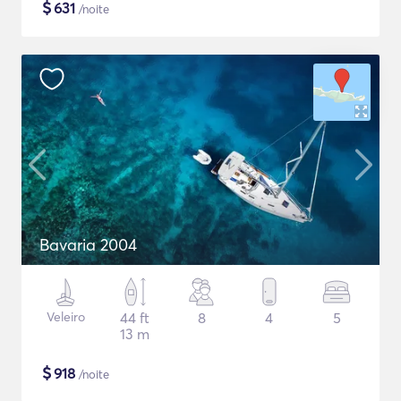
$
631
/noite
Bavaria 2004
Veleiro
44 ft
8
4
5
13 m
$
918
/noite