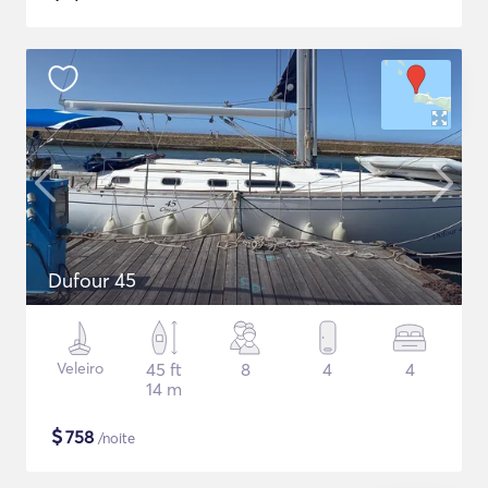
Dufour 45
Veleiro
45 ft
8
4
4
14 m
$
758
/noite