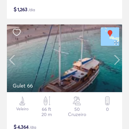
$
1,263
/dia
Gulet 66
Veleiro
66 ft
50
0
20 m
Cruzeiro
$
4,364
/dia