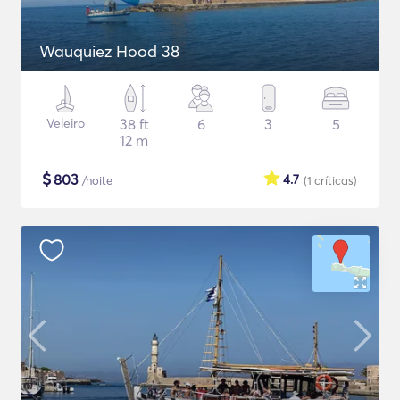
Wauquiez Hood 38
Veleiro
38 ft
6
3
5
12 m
$
803
4.7
/noite
(1
críticas
)