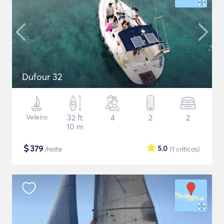
Dufour 32
Veleiro
32 ft
4
2
2
10 m
$
379
5.0
/noite
(1
críticas
)