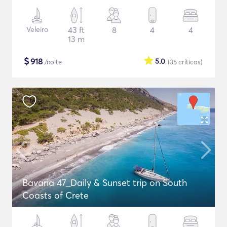
Veleiro
43 ft
8
4
4
13 m
$
918
5.0
/noite
(35
críticas
)
Bavaria 47_Daily & Sunset trip on South
Coasts of Crete