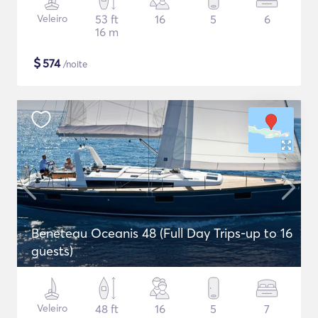
Veleiro
53 ft
16
5
6
16 m
$
574
/noite
Beneteau Oceanis 48 (Full Day Trips-up to 16
guests)
Veleiro
48 ft
16
5
7