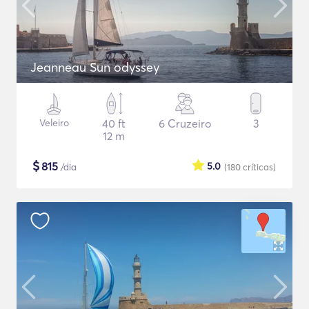
Jeanneau Sun odyssey
Veleiro
40 ft
6 Cruzeiro
3
12 m
$
815
5.0
/dia
(180
críticas
)