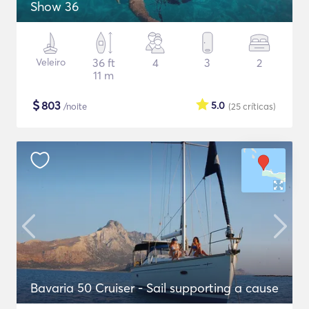
Show 36
Veleiro
36 ft
4
3
2
11 m
$
803
5.0
/noite
(25
críticas
)
Bavaria 50 Cruiser - Sail supporting a cause