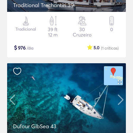
Traditional Trechantiri 39
Tradicional
39 ft
30
0
12 m
Cruzeiro
$
976
5.0
/dia
(1
críticas
)
Dufour GibSea 43