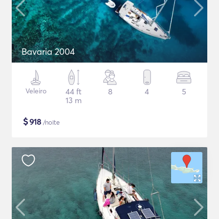
Bavaria 2004
Veleiro
44 ft
8
4
5
13 m
$
918
/noite