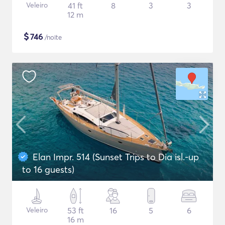
Veleiro
41 ft
8
3
3
12 m
$
746
/noite
Elan Impr. 514 (Sunset Trips to Dia isl.-up
to 16 guests)
Veleiro
53 ft
16
5
6
16 m