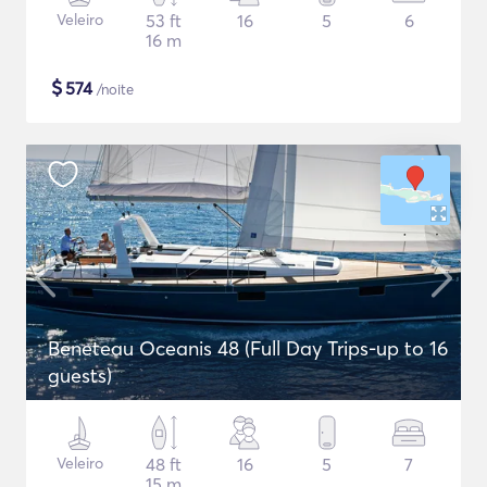
Veleiro
53 ft
16
5
6
16 m
$
574
/noite
Beneteau Oceanis 48 (Full Day Trips-up to 16
guests)
Veleiro
48 ft
16
5
7
15 m