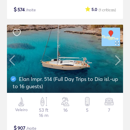
$
574
5.0
/noite
(1
críticas
)
Elan Impr. 514 (Full Day Trips to Dia isl.-up
to 16 guests)
Veleiro
53 ft
16
5
7
16 m
$
907
/noite