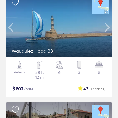
Wauquiez Hood 38
Veleiro
38 ft
6
3
5
12 m
$
803
4.7
/noite
(1
críticas
)