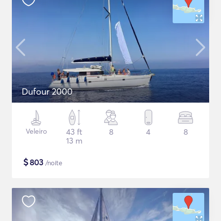
Dufour 2000
Veleiro
43 ft
8
4
8
13 m
$
803
/noite