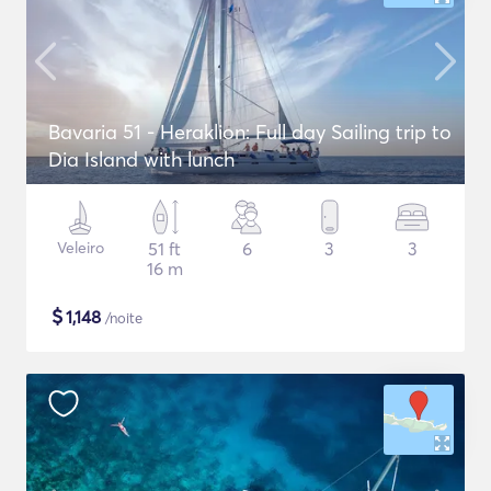
Bavaria 51 - Heraklion: Full day Sailing trip to
Dia Island with lunch
Veleiro
51 ft
6
3
3
16 m
$
1,148
/noite