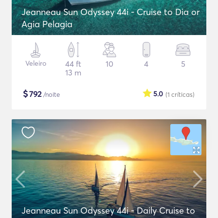
Jeanneau Sun Odyssey 44i - Cruise to Dia or
Agia Pelagia
Veleiro
44 ft
10
4
5
13 m
$
792
5.0
/noite
(1
críticas
)
Jeanneau Sun Odyssey 44i - Daily Cruise to