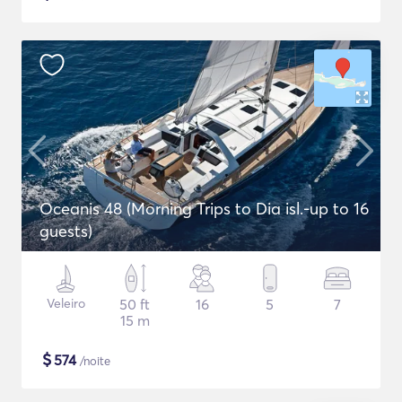
Oceanis 48 (Morning Trips to Dia isl.-up to 16
guests)
Veleiro
50 ft
16
5
7
15 m
$
574
/noite