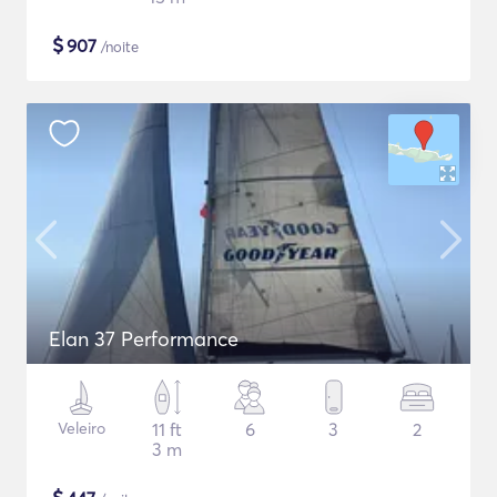
$
907
/noite
Elan 37 Performance
Veleiro
11 ft
6
3
2
3 m