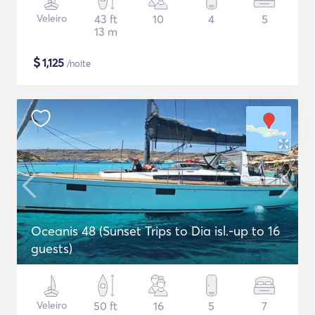
Veleiro
43 ft
10
4
5
13 m
$
1,125
/noite
Oceanis 48 (Sunset Trips to Dia isl.-up to 16
guests)
Veleiro
50 ft
16
5
7