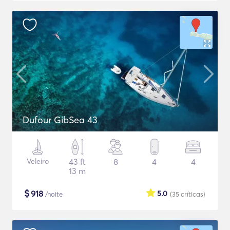
Dufour GibSea 43
Veleiro
43 ft
8
4
4
13 m
$
918
5.0
/noite
(35
críticas
)