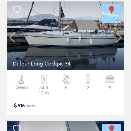
Dufour Long Cockpit 34
Veleiro
34 ft
6
2
5
10 m
$
516
/noite