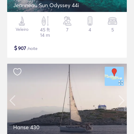
Jeanneau Sun Odyssey 44i
Veleiro
45 ft
7
4
5
14 m
$
907
/noite
Hanse 430