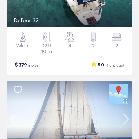
Dufour 32
Veleiro
32 ft
4
2
2
10 m
$
379
5.0
/noite
(1
críticas
)