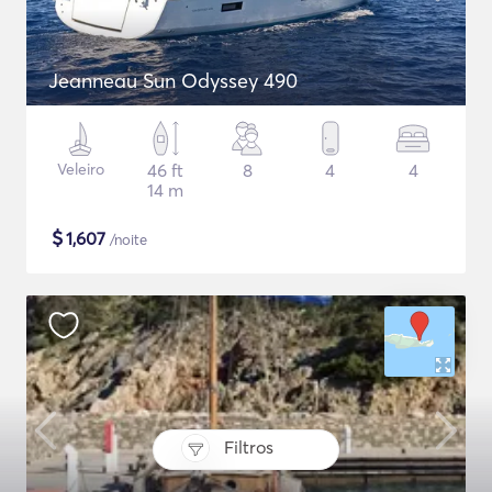
Jeanneau Sun Odyssey 490
Veleiro
46 ft
8
4
4
14 m
$
1,607
/noite
Filtros