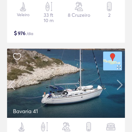
Veleiro
33 ft
8 Cruzeiro
2
10 m
$
976
/dia
Bavaria 41