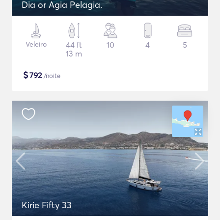
Dia or Agia Pelagia.
Veleiro
44 ft
10
4
5
13 m
$
792
/noite
Kirie Fifty 33