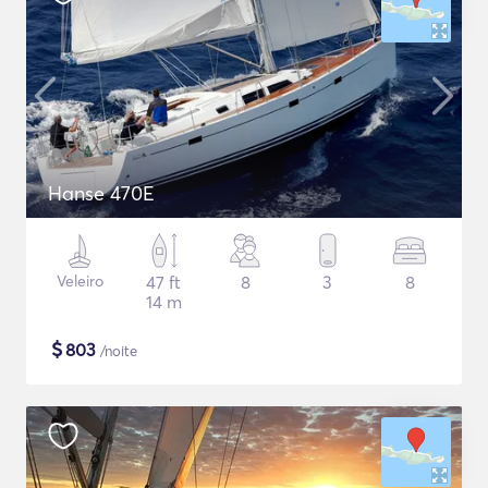
Hanse 470E
Veleiro
47 ft
8
3
8
14 m
$
803
/noite