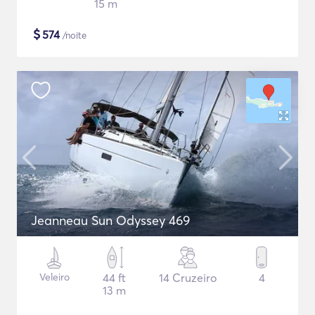
15 m
$
574
/noite
Jeanneau Sun Odyssey 469
Veleiro
44 ft
14 Cruzeiro
4
13 m