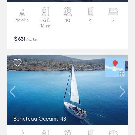
Veleiro
46 ft
10
4
7
14 m
$
631
/noite
Beneteau Oceanis 43