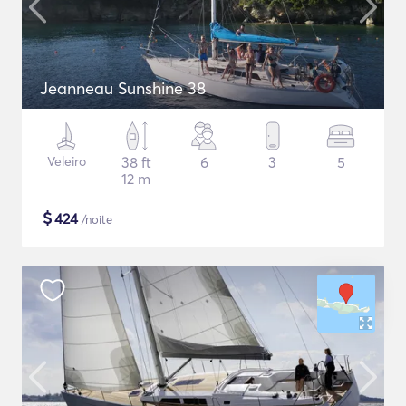
Jeanneau Sunshine 38
Veleiro
38 ft
6
3
5
12 m
$
424
/noite