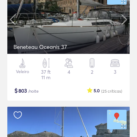
Beneteau Oceanis 37
Veleiro
37 ft
4
2
3
11 m
$
803
5.0
/noite
(25
críticas
)