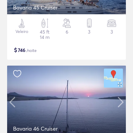
Bavaria 45 Cruiser
Veleiro
45 ft
6
3
3
14 m
$
746
/noite
Bavaria 46 Cruiser