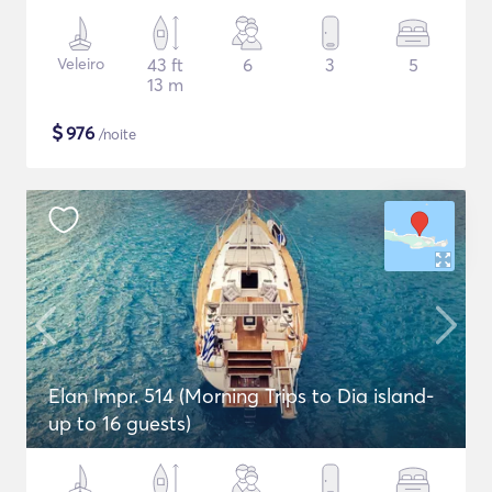
Veleiro
43 ft
6
3
5
13 m
$
976
/noite
Elan Impr. 514 (Morning Trips to Dia island-
up to 16 guests)