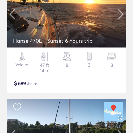
Hanse 470E - Sunset 6 hours trip
Veleiro
47 ft
8
3
8
14 m
$
689
/noite