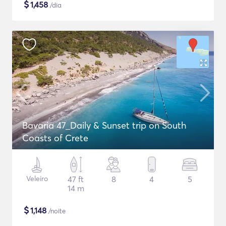
$
1,458
/dia
Bavaria 47_Daily & Sunset trip on South
Coasts of Crete
Veleiro
47 ft
8
4
5
14 m
$
1,148
/noite