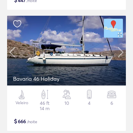
$
447
/noite
Bavaria 46 Holiday
Veleiro
46 ft
10
4
6
14 m
$
666
/noite