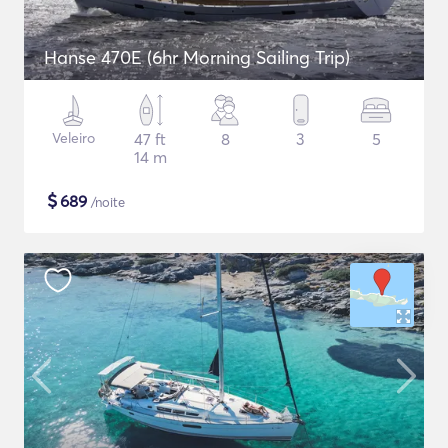
Hanse 470E (6hr Morning Sailing Trip)
Veleiro
47 ft
8
3
5
14 m
$
689
/noite