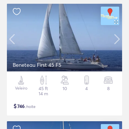
Beneteau First 45 F5
Veleiro
45 ft
10
4
8
14 m
$
746
/noite