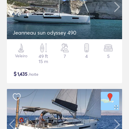
Jeanneau sun odyssey 490
Veleiro
49 ft
7
4
5
15 m
$
1,435
/noite