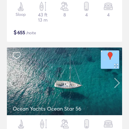
Sloop
43 ft
8
4
4
13 m
$
655
/noite
Ocean Yachts Ocean Star 56