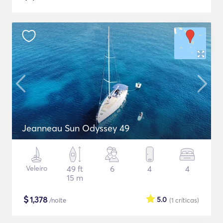
Jeanneau Sun Odyssey 49
Veleiro
49 ft
6
4
4
15 m
$
1,378
5.0
/noite
(1
críticas
)