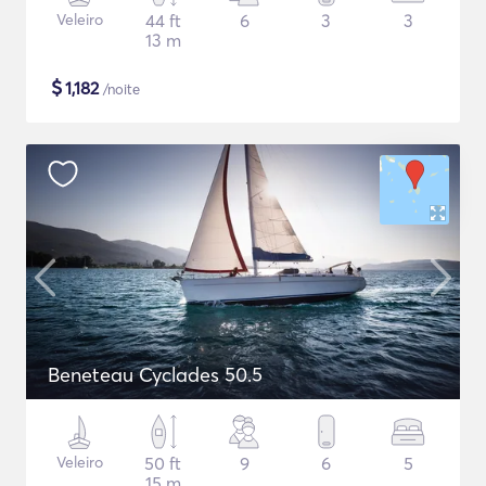
Veleiro
44 ft
6
3
3
13 m
$
1,182
/noite
Beneteau Cyclades 50.5
Veleiro
50 ft
9
6
5
15 m