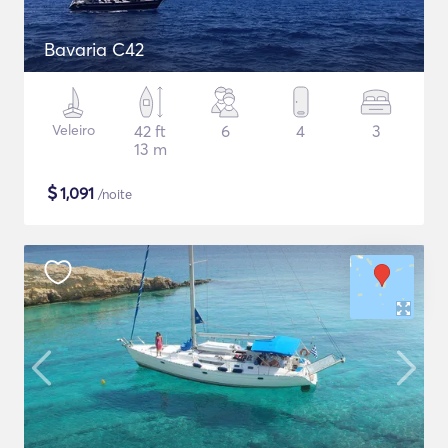
Bavaria C42
Veleiro
42 ft
6
4
3
13 m
$
1,091
/noite