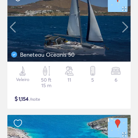
Beneteau Oceanis 50
Veleiro
50 ft
11
5
6
15 m
$
1,154
/noite