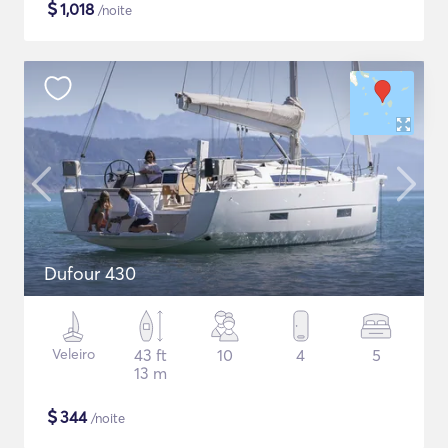
$
1,018
/noite
Dufour 430
Veleiro
43 ft
10
4
5
13 m
$
344
/noite