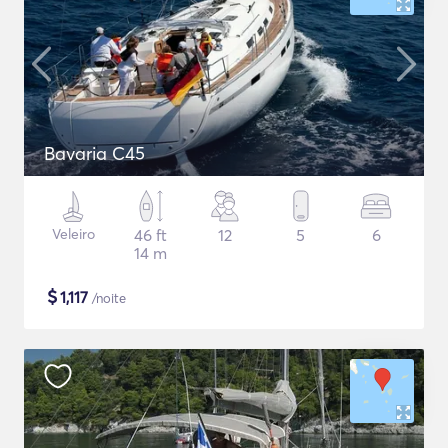
Bavaria C45
Veleiro
46 ft
12
5
6
14 m
$
1,117
/noite