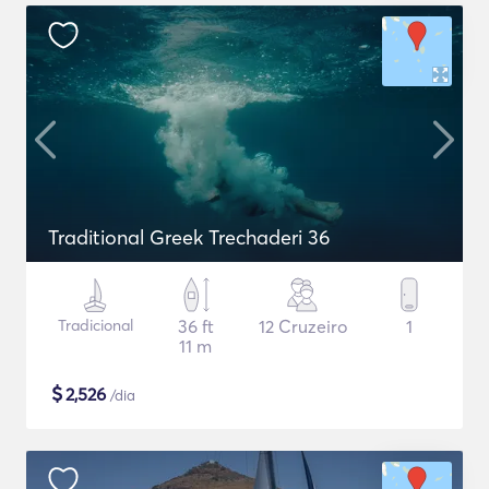
Traditional Greek Trechaderi 36
Tradicional
36 ft
12 Cruzeiro
1
11 m
$
2,526
/dia