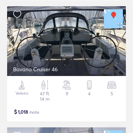
Bavaria Cruiser 46
Veleiro
47 ft
9
4
5
14 m
$
1,018
/noite