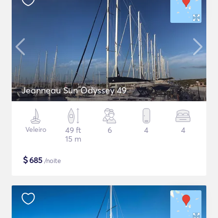
Jeanneau Sun Odyssey 49
Veleiro
49 ft
6
4
4
15 m
$
685
/noite