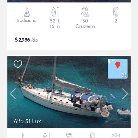
Tradicional
52 ft
50
2
16 m
Cruzeiro
$
2,986
/dia
Alfa 51 Lux