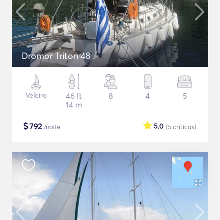
Dromor Triton 48
Veleiro
46 ft
8
4
5
14 m
$
792
5.0
/noite
(5
críticas
)