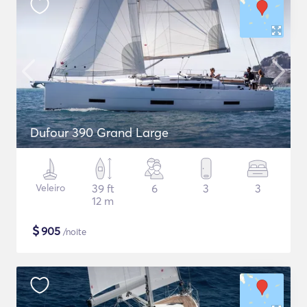
Dufour 390 Grand Large
Veleiro
39 ft
6
3
3
12 m
$
905
/noite