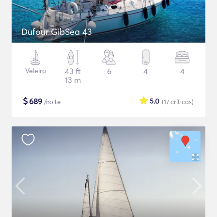
Dufour GibSea 43
Veleiro
43 ft
6
4
4
13 m
$
689
5.0
/noite
(17
críticas
)