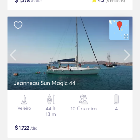
$
1,378
4.5
/noite
(5
críticas
)
Jeanneau Sun Magic 44
Veleiro
44 ft
10 Cruzeiro
4
13 m
$
1,722
/dia