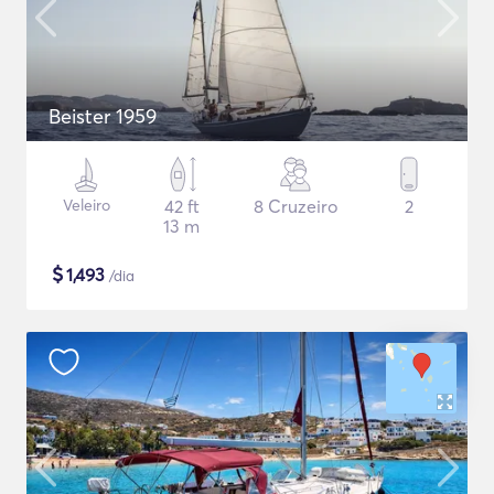
Beister 1959
Veleiro
42 ft
8 Cruzeiro
2
13 m
$
1,493
/dia