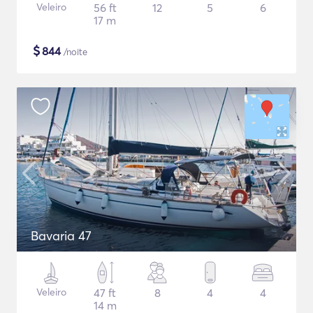
Veleiro
56 ft
12
5
6
17 m
$
844
/noite
Bavaria 47
Veleiro
47 ft
8
4
4
14 m