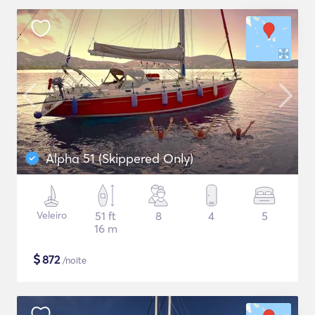
Alpha 51 (Skippered Only)
Veleiro
51 ft
8
4
5
16 m
$
872
/noite