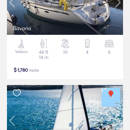
Bavaria
Veleiro
46 ft
10
4
6
14 m
$
1,780
/noite