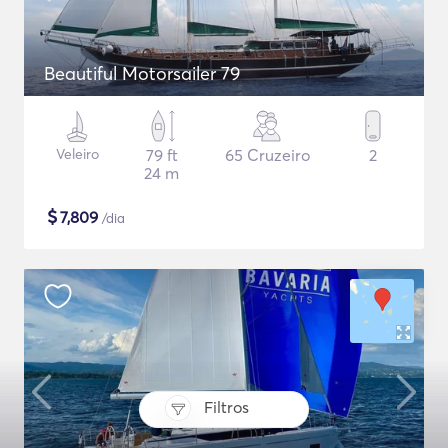
Beautiful Motorsailer 79
Veleiro
79 ft
65 Cruzeiro
2
24 m
$
7,809
/dia
Filtros