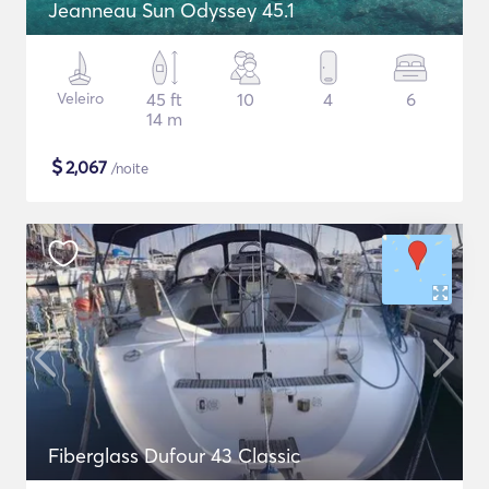
Jeanneau Sun Odyssey 45.1
Veleiro
45 ft
10
4
6
14 m
$
2,067
/noite
Fiberglass Dufour 43 Classic