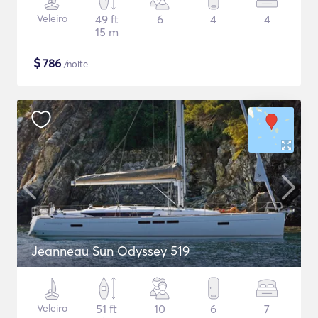
Veleiro
49 ft
6
4
4
15 m
$
786
/noite
Jeanneau Sun Odyssey 519
Veleiro
51 ft
10
6
7