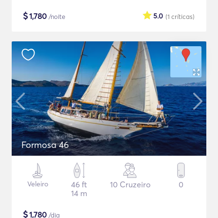
$
1,780
5.0
/noite
(1
críticas
)
Formosa 46
Veleiro
46 ft
10 Cruzeiro
0
14 m
$
1,780
/dia