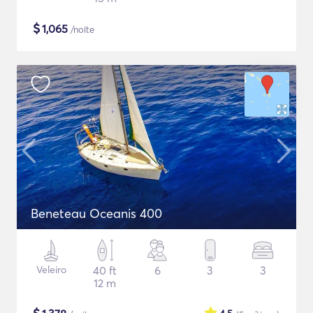
$
1,065
/noite
Beneteau Oceanis 400
Veleiro
40 ft
6
3
3
12 m