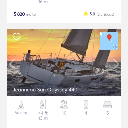
16 m
$
820
5.0
/noite
(2
críticas
)
Jeanneau Sun Odyssey 440
Veleiro
44 ft
10
4
5
13 m