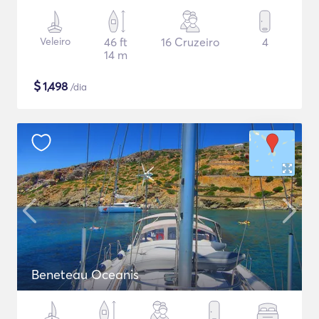
Veleiro
46 ft
16 Cruzeiro
4
14 m
$
1,498
/dia
Beneteau Oceanis