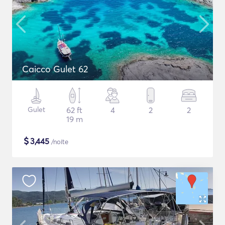
Caicco Gulet 62
Gulet
62 ft
4
2
2
19 m
$
3,445
/noite