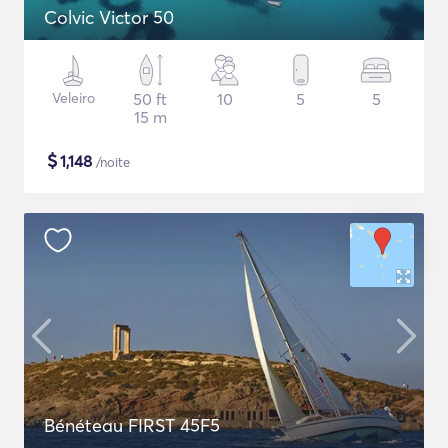
Colvic Victor 50
Veleiro
50 ft
10
5
5
15 m
$
1,148
/noite
Bénéteau FIRST 45F5