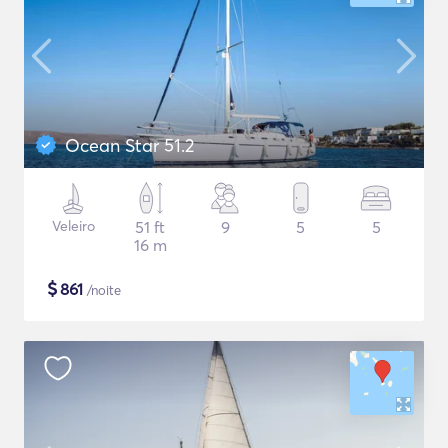
Ocean Star 51.2
Veleiro
51 ft
9
5
5
16 m
$
861
/noite