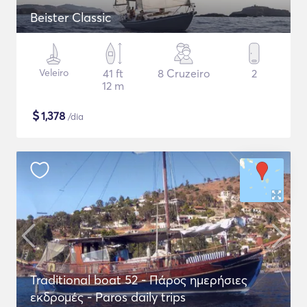
Beister Classic
Veleiro
41 ft
8 Cruzeiro
2
12 m
$
1,378
/dia
Traditional boat 52 - Πάρος ημερήσιες
εκδρομές - Paros daily trips