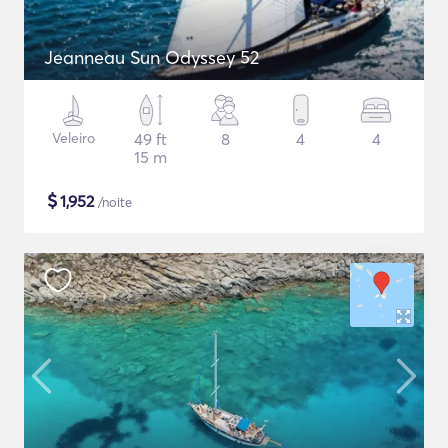
Jeanneau Sun Odyssey 52
Veleiro
49 ft
8
4
4
15 m
$
1,952
/noite