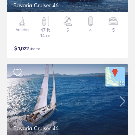
Bavaria Cruiser 46
Veleiro
47 ft
9
4
5
14 m
$
1,022
/noite
Bavaria Cruiser 46