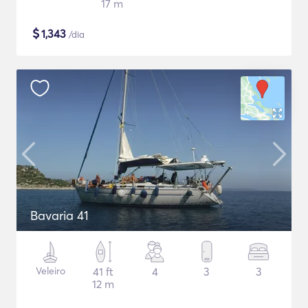
17 m
$
1,343
/dia
Bavaria 41
Veleiro
41 ft
4
3
3
12 m