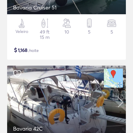
Bavaria Cruiser 51
Veleiro
49 ft
10
5
5
15 m
$
1,168
/noite
Bavaria 42C