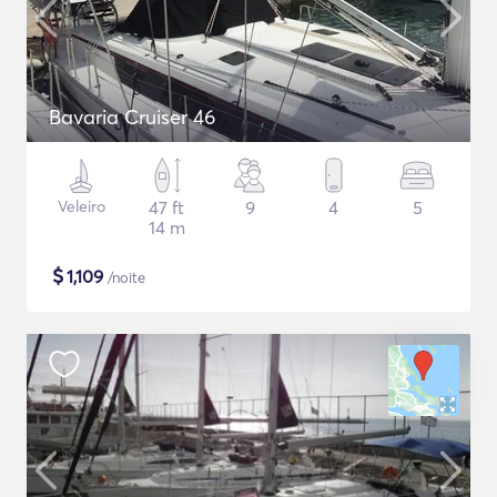
Bavaria Cruiser 46
Veleiro
47 ft
9
4
5
14 m
$
1,109
/noite