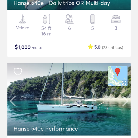
Hanse 540e - Daily trips OR Multi-day
Veleiro
54 ft
6
5
3
16 m
$
1,000
5.0
/noite
(23
críticas
)
Hanse 540e Performance