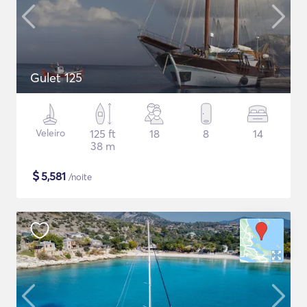
Gulet 125
Veleiro
125 ft
18
8
14
38 m
$
5,581
/noite