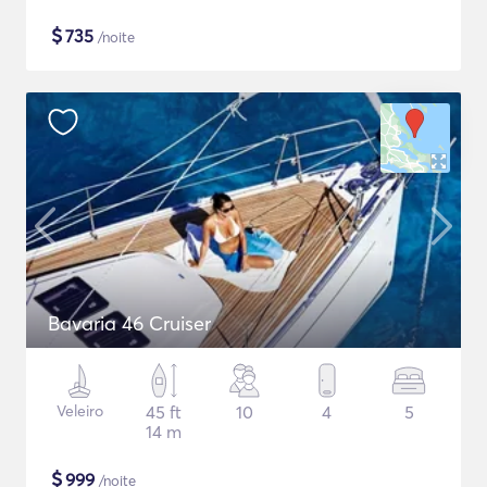
$
735
/noite
Bavaria 46 Cruiser
Veleiro
45 ft
10
4
5
14 m
$
999
/noite