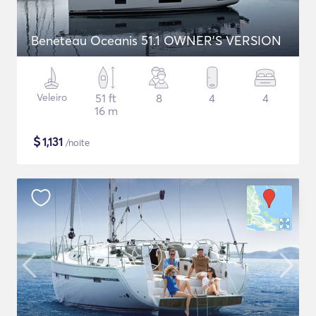
Beneteau Oceanis 51.1 OWNER'S VERSION
Veleiro
51 ft
8
4
4
16 m
$
1,131
/noite