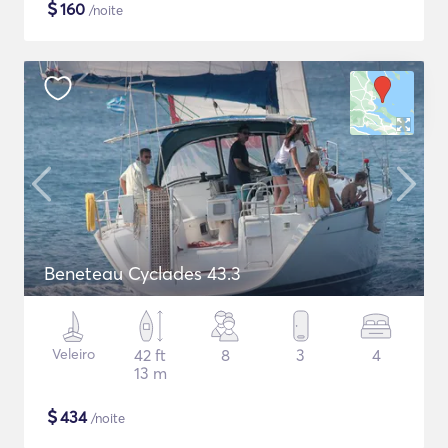
$
160
/noite
Beneteau Cyclades 43.3
Veleiro
42 ft
8
3
4
13 m
$
434
/noite