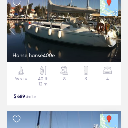
Hanse hanse400e
Veleiro
40 ft
8
3
4
12 m
$
689
/noite