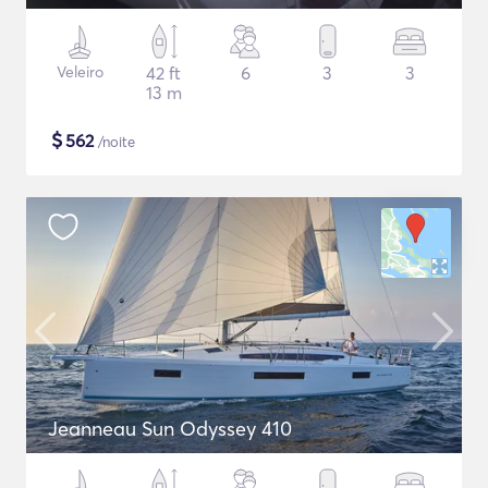
Veleiro
42 ft
6
3
3
13 m
$
562
/noite
Jeanneau Sun Odyssey 410