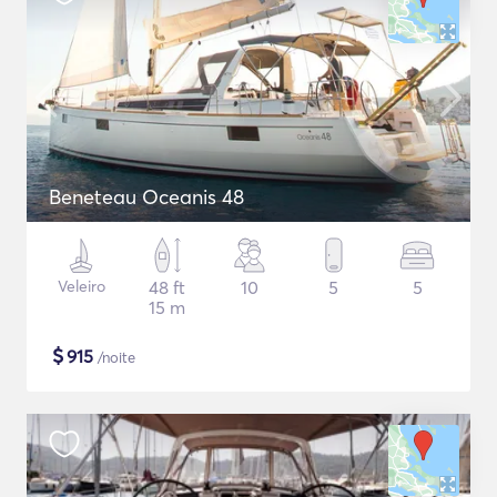
Beneteau Oceanis 48
Veleiro
48 ft
10
5
5
15 m
$
915
/noite