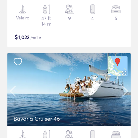
Veleiro
47 ft
9
4
5
14 m
$
1,022
/noite
Bavaria Cruiser 46