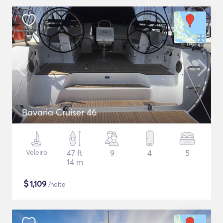
Bavaria Cruiser 46
Veleiro
47 ft
9
4
5
14 m
$
1,109
/noite