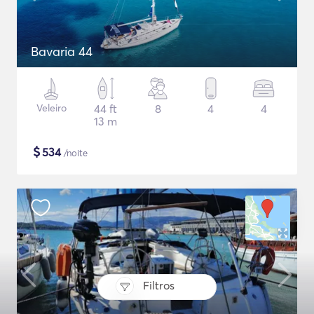
Bavaria 44
Veleiro
44 ft
8
4
4
13 m
$
534
/noite
Filtros