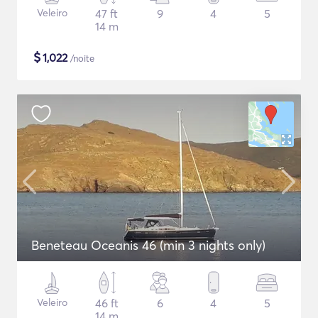
Veleiro
47 ft
9
4
5
14 m
$
1,022
/noite
Beneteau Oceanis 46 (min 3 nights only)
Veleiro
46 ft
6
4
5
14 m