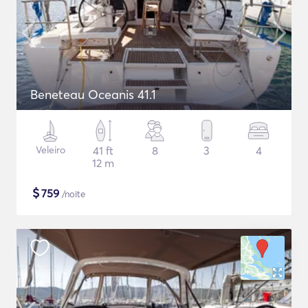
Beneteau Oceanis 41.1
Veleiro
41 ft
8
3
4
12 m
$
759
/noite