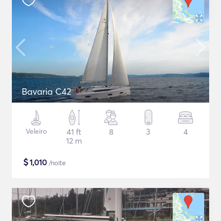
Bavaria C42
Veleiro
41 ft
8
3
4
12 m
$
1,010
/noite