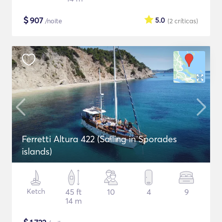
$
907
5.0
/noite
(2
críticas
)
Ferretti Altura 422 (Sailing in Sporades
islands)
Ketch
45 ft
10
4
9
14 m