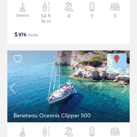
Veleiro
54 ft
8
5
5
16 m
$
976
/noite
Beneteau Oceanis Clipper 500