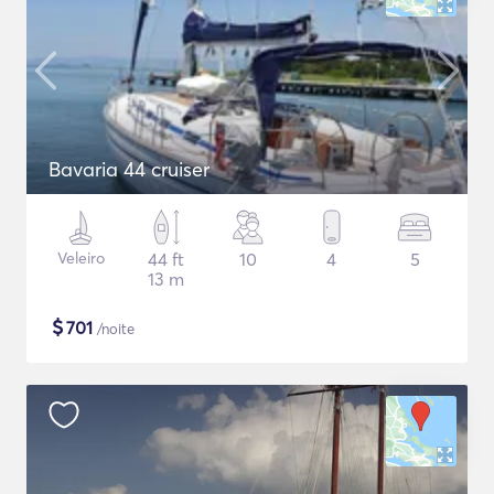
Bavaria 44 cruiser
Veleiro
44 ft
10
4
5
13 m
$
701
/noite