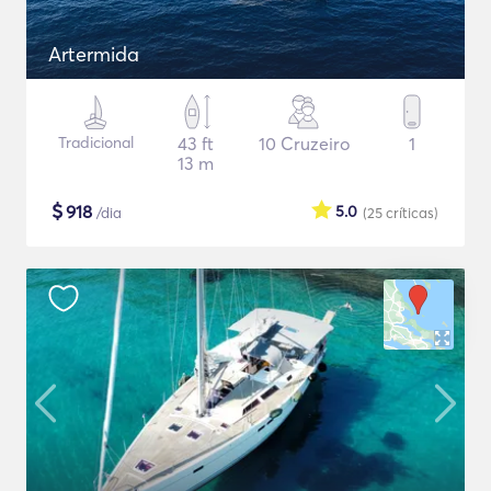
Artermida
Tradicional
43 ft
10 Cruzeiro
1
13 m
$
918
5.0
/dia
(25
críticas
)