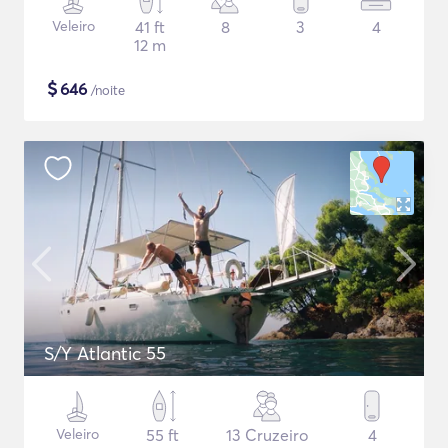
Veleiro
41 ft
8
3
4
12 m
$
646
/noite
S/Y Atlantic 55
Veleiro
55 ft
13 Cruzeiro
4