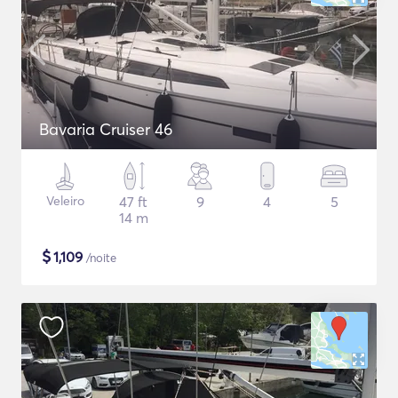
Bavaria Cruiser 46
Veleiro
47 ft
9
4
5
14 m
$
1,109
/noite