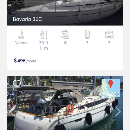
Bavaria 36C
Veleiro
36 ft
6
3
3
11 m
$
496
/noite