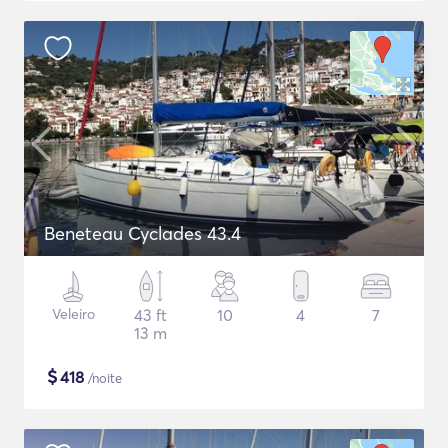
Beneteau Cyclades 43.4
Veleiro
43 ft
10
4
7
13 m
$
418
/noite