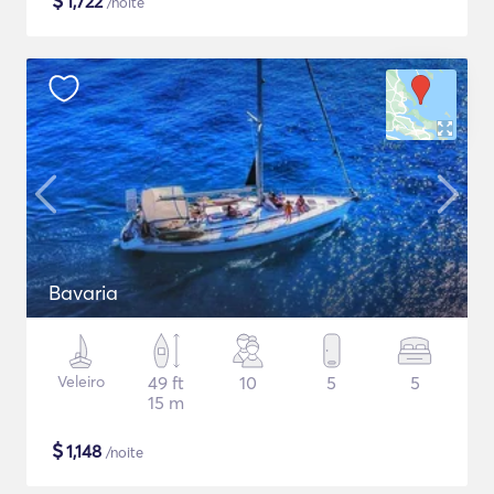
$
1,722
/noite
Bavaria
Veleiro
49 ft
10
5
5
15 m
$
1,148
/noite