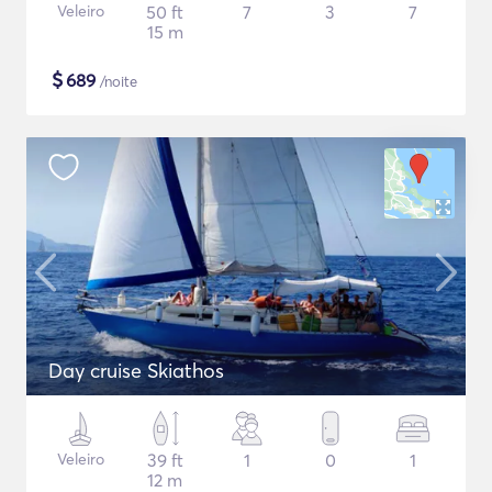
Veleiro
50 ft
7
3
7
15 m
$
689
/noite
Day cruise Skiathos
Veleiro
39 ft
1
0
1
12 m