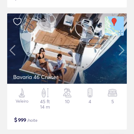
Bavaria 46 Cruiser
Veleiro
45 ft
10
4
5
14 m
$
999
/noite