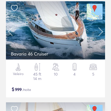
Bavaria 46 Cruiser
Veleiro
45 ft
10
4
5
14 m
$
999
/noite