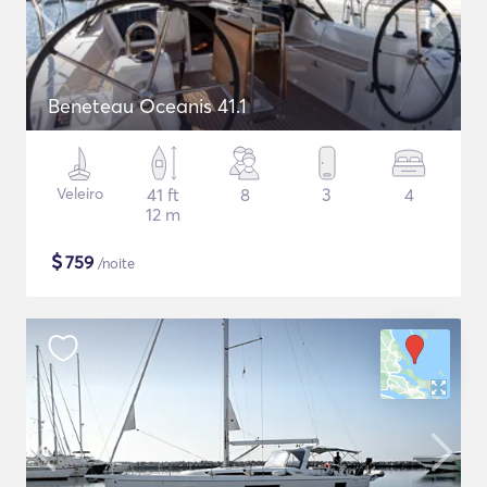
Beneteau Oceanis 41.1
Veleiro
41 ft
8
3
4
12 m
$
759
/noite