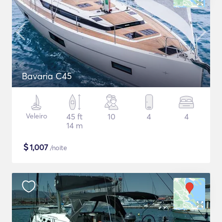
Bavaria C45
Veleiro
45 ft
10
4
4
14 m
$
1,007
/noite