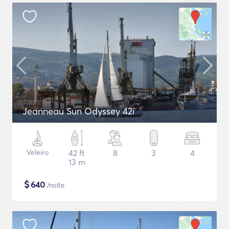
Jeanneau Sun Odyssey 42i
Veleiro
42 ft
8
3
4
13 m
$
640
/noite