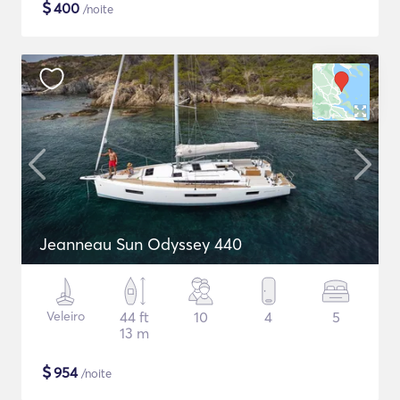
$
400
/noite
Jeanneau Sun Odyssey 440
Veleiro
44 ft
10
4
5
13 m
$
954
/noite