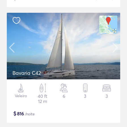
Bavaria C42
Veleiro
40 ft
6
3
3
12 m
$
816
/noite