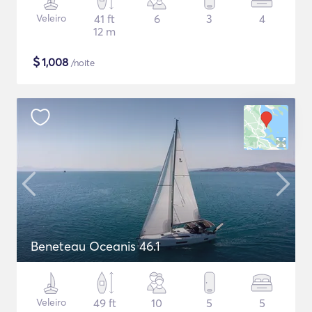
Veleiro
41 ft
6
3
4
12 m
$
1,008
/noite
Beneteau Oceanis 46.1
Veleiro
49 ft
10
5
5