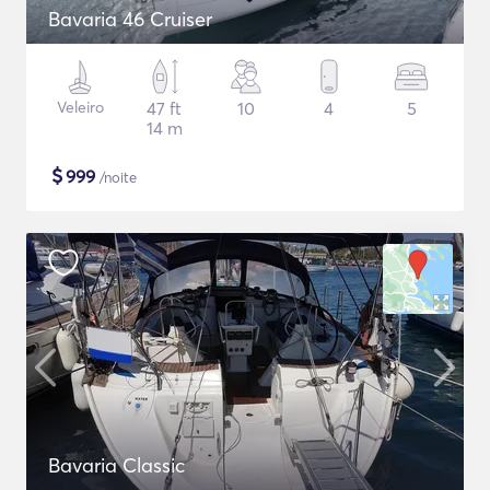
Bavaria 46 Cruiser
Veleiro
47 ft
10
4
5
14 m
$
999
/noite
Bavaria Classic