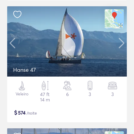
Hanse 47
Veleiro
47 ft
6
3
3
14 m
$
574
/noite