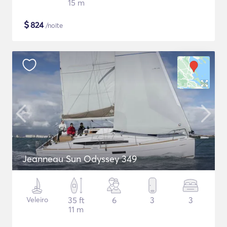
15 m
$
824
/noite
Jeanneau Sun Odyssey 349
Veleiro
35 ft
6
3
3
11 m