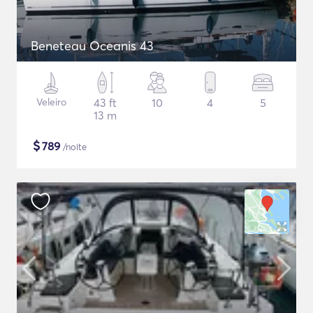
Beneteau Oceanis 43
Veleiro
43 ft
10
4
5
13 m
$
789
/noite