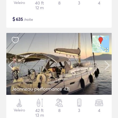
Veleiro
40 ft
8
3
4
12 m
$
635
/noite
Jeanneau performance 42i
Veleiro
42 ft
8
3
4
13 m