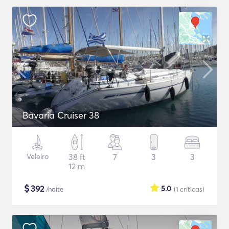
Bavaria Cruiser 38
Veleiro
38 ft
7
3
3
12 m
$
392
5.0
/noite
(1
críticas
)