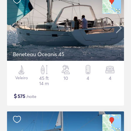
Beneteau Oceanis 45
Veleiro
45 ft
10
4
4
14 m
$
575
/noite