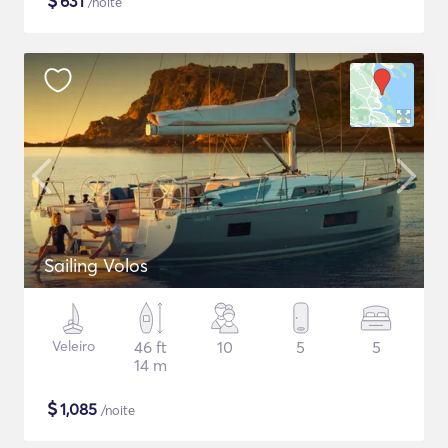
$
631
/noite
Sailing Volos
Veleiro
46 ft
10
5
5
14 m
$
1,085
/noite