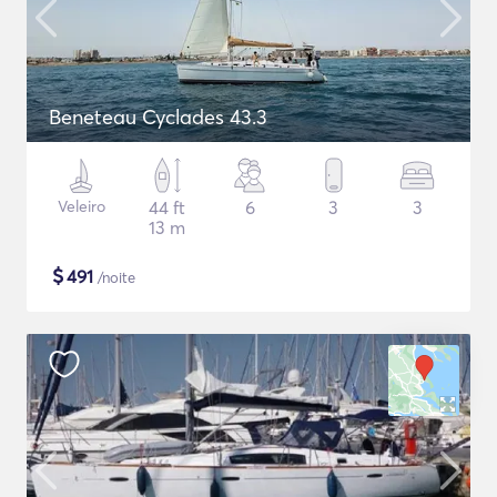
Beneteau Cyclades 43.3
Veleiro
44 ft
6
3
3
13 m
$
491
/noite