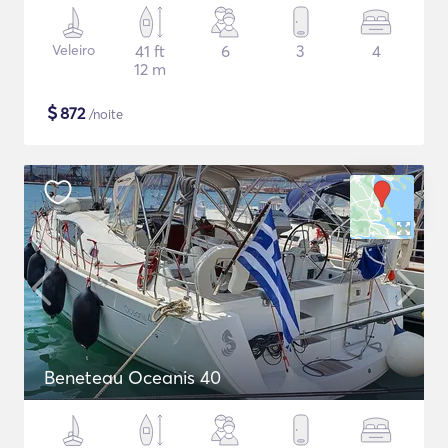
Veleiro
41 ft
6
3
4
12 m
$
872
/noite
Beneteau Oceanis 40