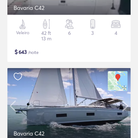
Bavaria C42
Veleiro
42 ft
6
3
4
13 m
$
643
/noite
Bavaria C42