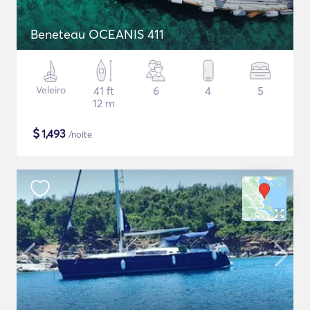
Beneteau OCEANIS 411
Veleiro
41 ft
6
4
5
12 m
$
1,493
/noite