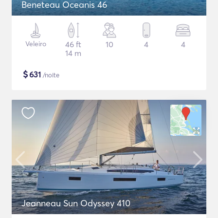
Beneteau Oceanis 46
Veleiro
46 ft
10
4
4
14 m
$
631
/noite
Jeanneau Sun Odyssey 410