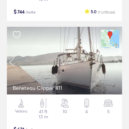
$
744
5.0
/noite
(1
críticas
)
Beneteau Clipper 411
Veleiro
41 ft
10
4
5
13 m