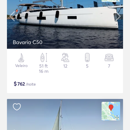
Bavaria C50
Veleiro
51 ft
12
5
7
16 m
$
762
/noite