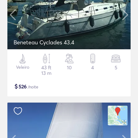
Beneteau Cyclades 43.4
Veleiro
43 ft
10
4
5
13 m
$
526
/noite