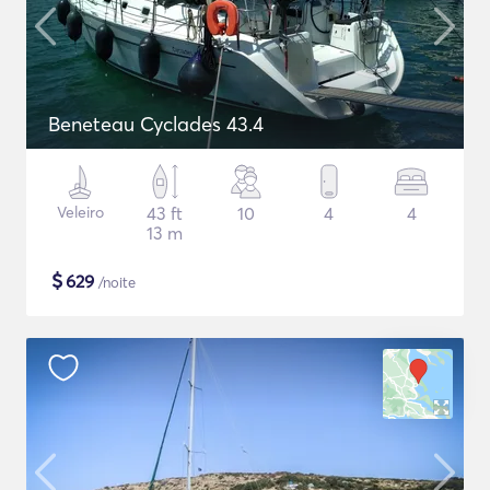
Beneteau Cyclades 43.4
Veleiro
43 ft
10
4
4
13 m
$
629
/noite