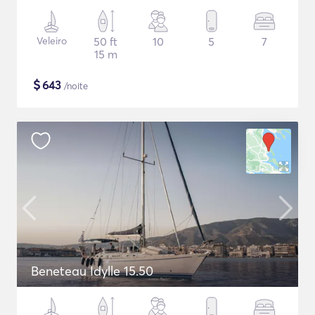
Veleiro
50 ft
10
5
7
15 m
$
643
/noite
Beneteau Idylle 15.50