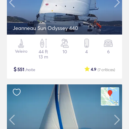
Jeanneau Sun Odyssey 440
Veleiro
44 ft
10
4
6
13 m
$
551
4.9
/noite
(7
críticas
)