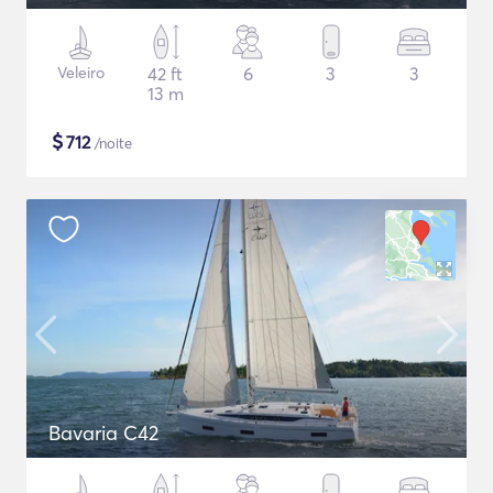
Veleiro
42 ft
6
3
3
13 m
$
712
/noite
Bavaria C42