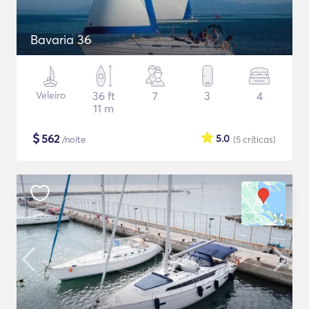
Bavaria 36
Veleiro
36 ft
7
3
4
11 m
$
562
5.0
/noite
(5
críticas
)