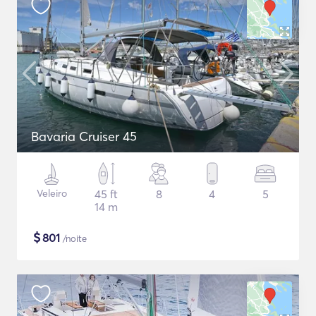
Bavaria Cruiser 45
Veleiro
45 ft
8
4
5
14 m
$
801
/noite