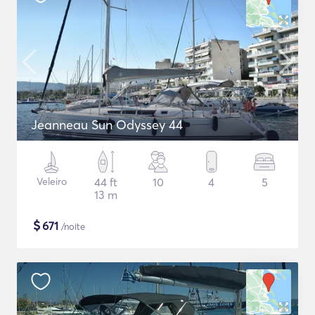
Jeanneau Sun Odyssey 44
Veleiro
44 ft
10
4
5
13 m
$
671
/noite