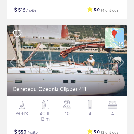
$
516
5.0
/noite
(4
críticas
)
Beneteau Oceanis Clipper 411
Veleiro
40 ft
10
4
4
12 m
$
550
5.0
/noite
(2
críticas
)