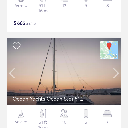
Veleiro
51 ft
12
5
8
16 m
$
666
/noite
Ocean Yachts Ocean Star 51.2
Veleiro
51 ft
10
5
7
16 m