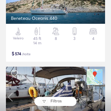
Beneteau Oceanis 440
Veleiro
45 ft
8
3
4
14 m
$
574
/noite
Filtros