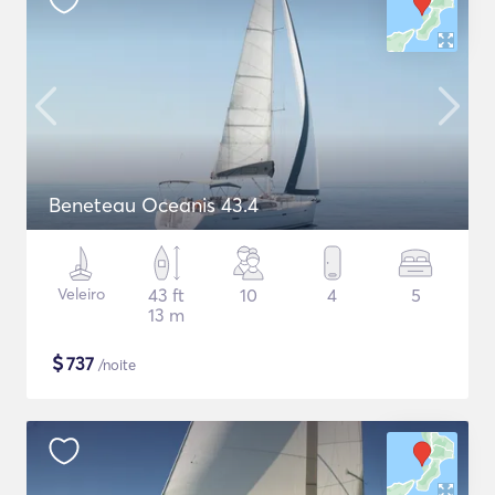
Beneteau Oceanis 43.4
Veleiro
43 ft
10
4
5
13 m
$
737
/noite