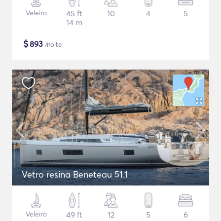
Veleiro
45 ft
10
4
5
14 m
$
893
/noite
Vetro resina Beneteau 51.1
Veleiro
49 ft
12
5
6