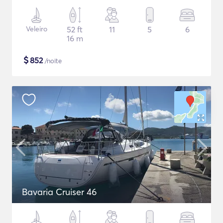
Veleiro
52 ft
11
5
6
16 m
$
852
/noite
Bavaria Cruiser 46