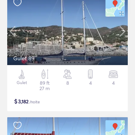
Gulet 89
Gulet
89 ft
8
4
4
27 m
$
3,182
/noite