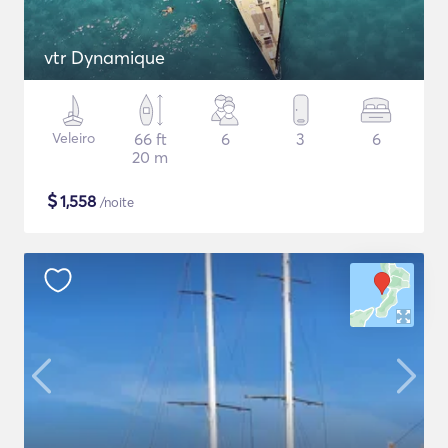
vtr Dynamique
Veleiro
66 ft
6
3
6
20 m
$
1,558
/noite