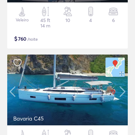
Veleiro
45 ft
10
4
6
14 m
$
760
/noite
Bavaria C45