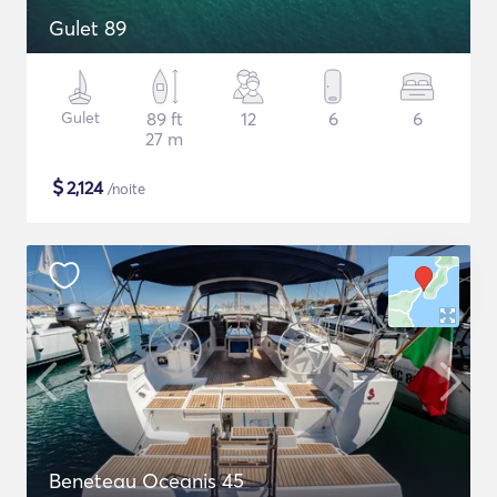
Gulet 89
Gulet
89 ft
12
6
6
27 m
$
2,124
/noite
Beneteau Oceanis 45