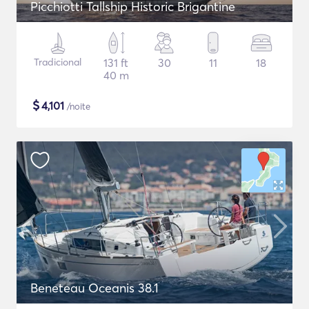
Picchiotti Tallship Historic Brigantine
Tradicional
131 ft
30
11
18
40 m
$
4,101
/noite
Beneteau Oceanis 38.1