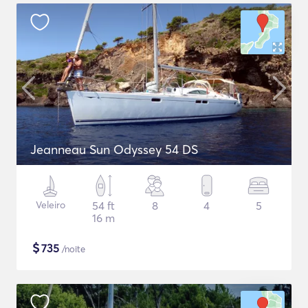
Jeanneau Sun Odyssey 54 DS
Veleiro
54 ft
8
4
5
16 m
$
735
/noite