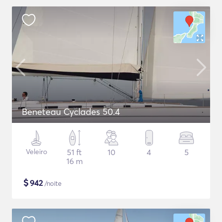
Beneteau Cyclades 50.4
Veleiro
51 ft
10
4
5
16 m
$
942
/noite