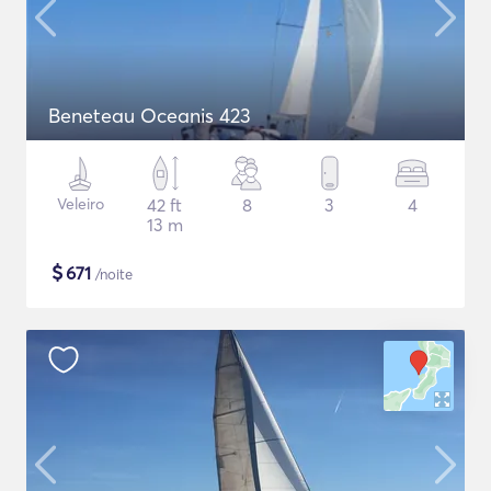
Beneteau Oceanis 423
Veleiro
42 ft
8
3
4
13 m
$
671
/noite