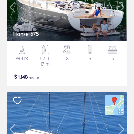
Hanse 575
Veleiro
57 ft
8
5
5
17 m
$
1,148
/noite