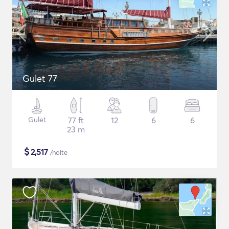
Gulet 77
Gulet
77 ft
12
6
6
23 m
$
2,517
/noite