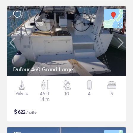
Dufour 460 Grand Large
Veleiro
46 ft
10
4
5
14 m
$
622
/noite