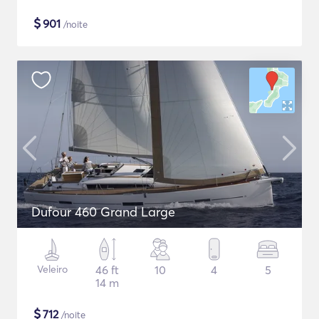
$
901
/noite
Dufour 460 Grand Large
Veleiro
46 ft
10
4
5
14 m
$
712
/noite