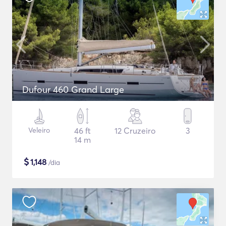
Dufour 460 Grand Large
Veleiro
46 ft
12 Cruzeiro
3
14 m
$
1,148
/dia