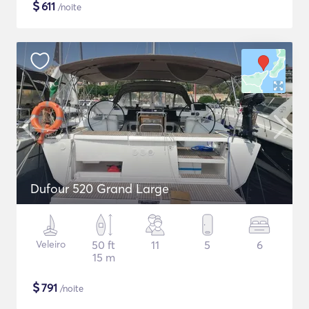
$
611
/noite
Dufour 520 Grand Large
Veleiro
50 ft
11
5
6
15 m
$
791
/noite