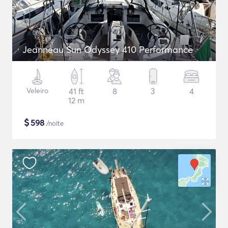
Jeanneau Sun Odyssey 410 Performance
Veleiro
41 ft
8
3
4
12 m
$
598
/noite