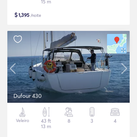
15 m
$
1,395
/noite
Dufour 430
Veleiro
43 ft
8
3
4
13 m