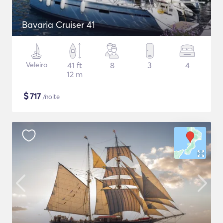
Bavaria Cruiser 41
Veleiro
41 ft
8
3
4
12 m
$
717
/noite