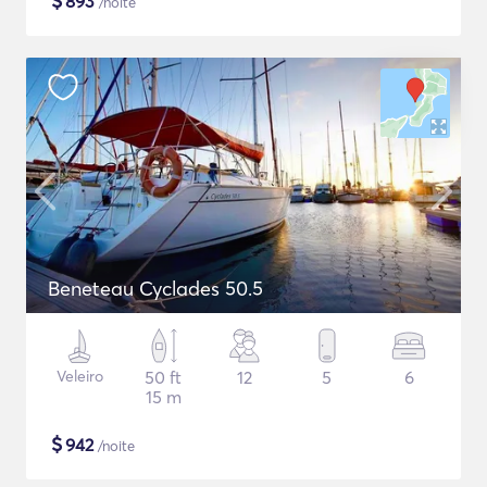
$
893
/noite
Beneteau Cyclades 50.5
Veleiro
50 ft
12
5
6
15 m
$
942
/noite