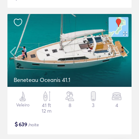
Beneteau Oceanis 41.1
Veleiro
41 ft
8
3
4
12 m
$
639
/noite