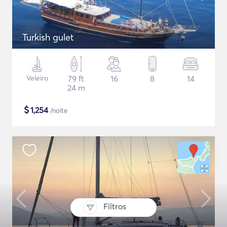
Turkish gulet
Veleiro
79 ft
16
8
14
24 m
$
1,254
/noite
Filtros