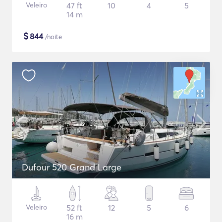
Veleiro
47 ft
10
4
5
14 m
$
844
/noite
Dufour 520 Grand Large
Veleiro
52 ft
12
5
6
16 m