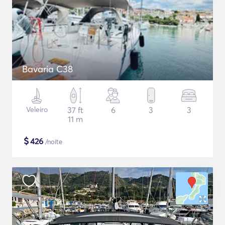
Bavaria C38
Veleiro
37 ft
6
3
3
11 m
$
426
/noite