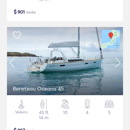
$
901
/noite
Beneteau Oceanis 45
Veleiro
45 ft
10
4
5
14 m