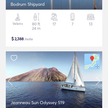
Bodrum Shipyard
Veleiro
80 ft
17
7
13
24 m
$
2,388
/noite
Jeanneau Sun Odyssey 519