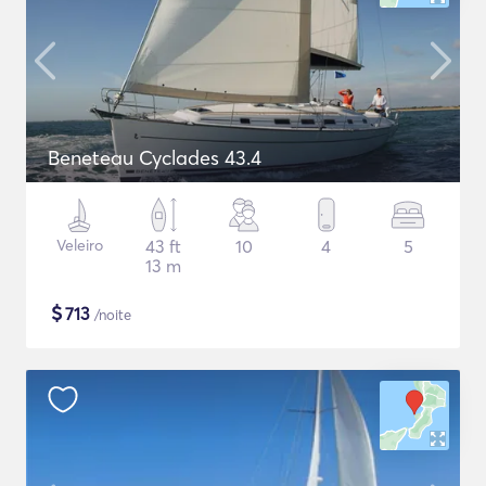
Beneteau Cyclades 43.4
Veleiro
43 ft
10
4
5
13 m
$
713
/noite