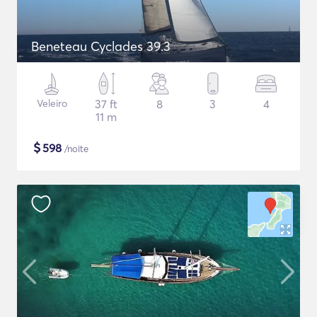
Beneteau Cyclades 39.3
Veleiro
37 ft
8
3
4
11 m
$
598
/noite