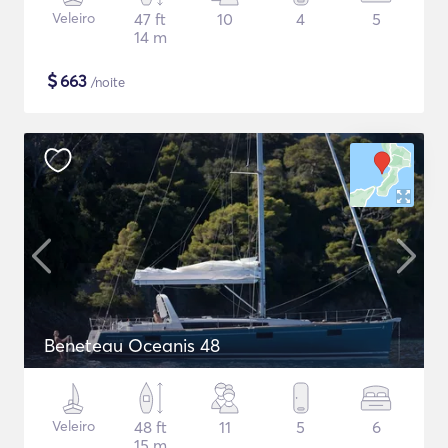
Veleiro
47 ft
10
4
5
14 m
$
663
/noite
Beneteau Oceanis 48
Veleiro
48 ft
11
5
6
15 m