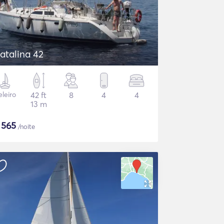
atalina 42
eleiro
42 ft
8
4
4
13 m
$
565
/noite