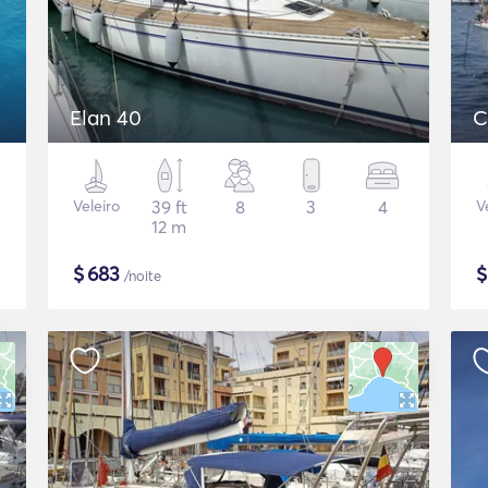
Elan 40
C
Veleiro
39 ft
8
3
4
V
12 m
$
683
/noite