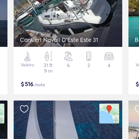
Cantieri Navali D'Este Este 31
B
Veleiro
31 ft
6
2
4
V
9 m
$
516
/noite