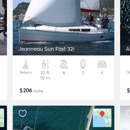
Jeanneau Sun Fast 32i
A
Veleiro
32 ft
6
2
4
V
10 m
$
206
/noite