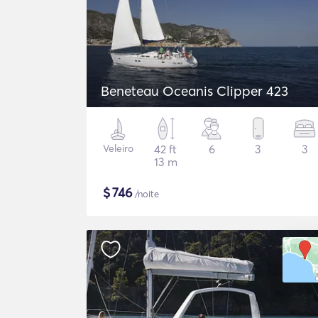
Beneteau Oceanis Clipper 423
Veleiro
42 ft
6
3
3
13 m
$
746
/noite