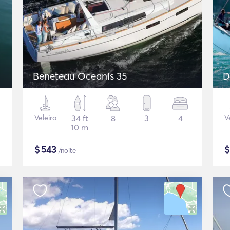
Beneteau Oceanis 35
D
Veleiro
34 ft
8
3
4
V
10 m
$
543
/noite