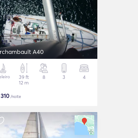
rchambault A40
eleiro
39 ft
8
3
4
12 m
$
310
/noite