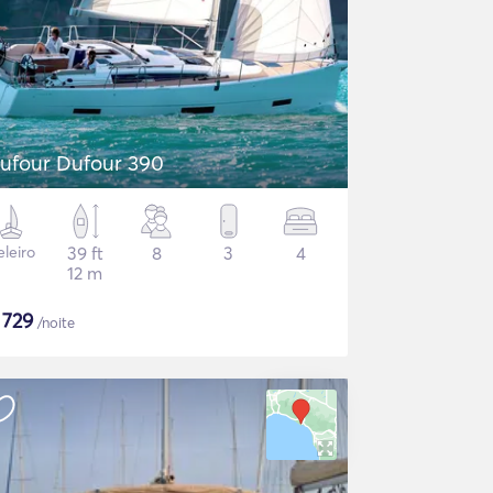
ufour Dufour 390
eleiro
39 ft
8
3
4
12 m
$
729
/noite