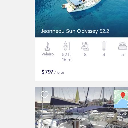
Jeanneau Sun Odyssey 52.2
Veleiro
52 ft
8
4
5
16 m
$
797
/noite