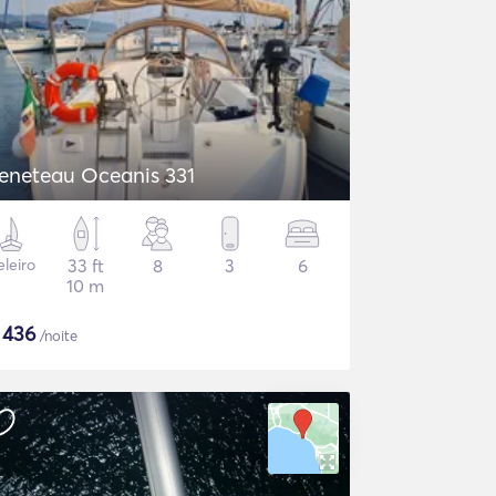
eneteau Oceanis 331
eleiro
33 ft
8
3
6
10 m
$
436
/noite