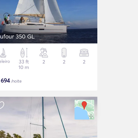
ufour 350 GL
eleiro
33 ft
2
2
2
10 m
$
694
/noite