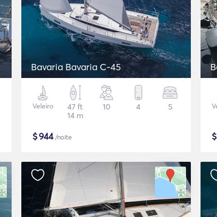
Bavaria Bavaria C-45
B
Veleiro
47 ft
10
4
5
V
14 m
$
944
/noite