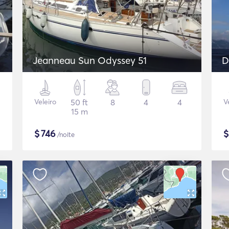
Jeanneau Sun Odyssey 51
D
Veleiro
50 ft
8
4
4
V
15 m
$
746
/noite