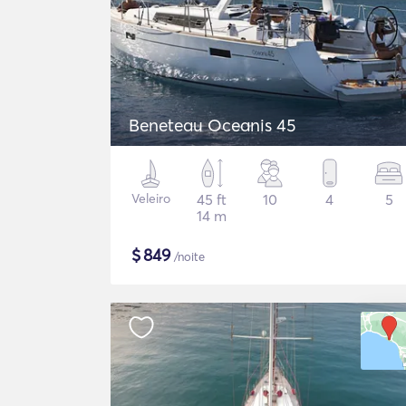
Beneteau Oceanis 45
Veleiro
45 ft
10
4
5
14 m
$
849
/noite