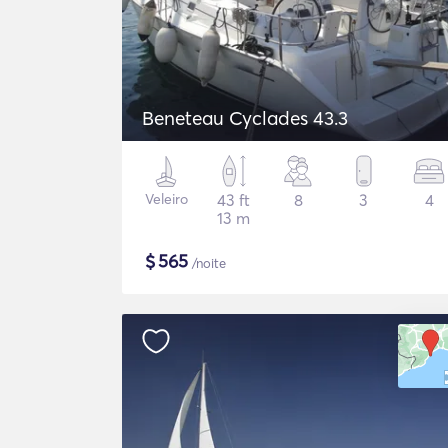
Beneteau Cyclades 43.3
Veleiro
43 ft
8
3
4
13 m
$
565
/noite