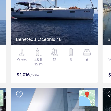
Beneteau Oceanis 48
B
Veleiro
48 ft
12
5
6
V
15 m
$
1,016
/noite