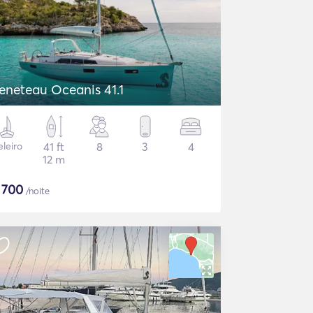
eneteau Oceanis 41.1
eleiro
41 ft
8
3
4
12 m
$
700
/noite