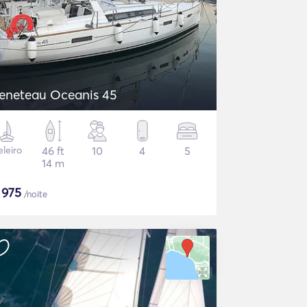
eneteau Oceanis 45
eleiro
46 ft
10
4
5
14 m
$
975
/noite