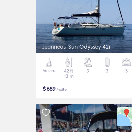
Jeanneau Sun Odyssey 42i
Veleiro
42 ft
9
3
3
13 m
$
689
/noite