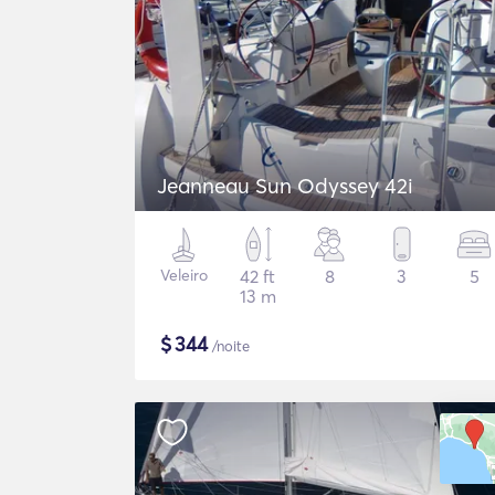
Jeanneau Sun Odyssey 42i
Veleiro
42 ft
8
3
5
13 m
$
344
/noite