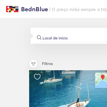
BednBlue
| O preço inclui sempre a tri
Filtros