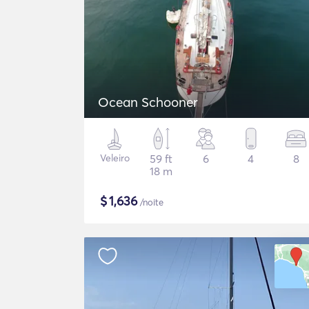
Ocean Schooner
Veleiro
59 ft
6
4
8
18 m
$
1,636
/noite