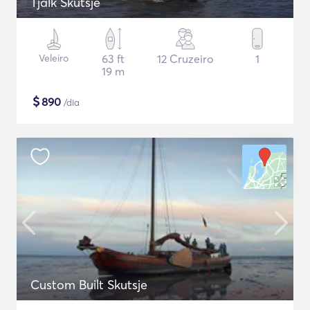
Tjalk Skutsje
Veleiro
63 ft
12 Cruzeiro
1
19 m
$
890
/dia
Custom Built Skutsje