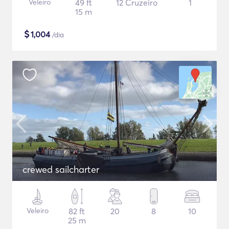
Veleiro
49 ft
12 Cruzeiro
1
15 m
$
1,004
/dia
crewed sailcharter
Veleiro
82 ft
20
8
10
25 m