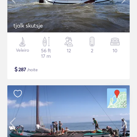
tjalk skutsje
Veleiro
56 ft
12
2
10
17 m
$
287
/noite