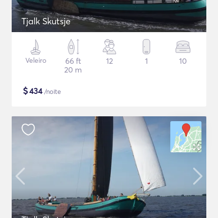
Tjalk Skutsje
Veleiro
66 ft
12
1
10
20 m
$
434
/noite