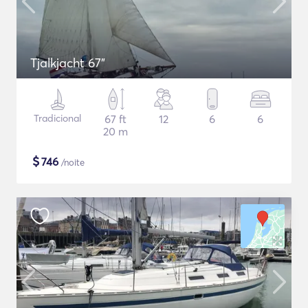
Tjalkjacht 67"
Tradicional
67 ft
12
6
6
20 m
$
746
/noite