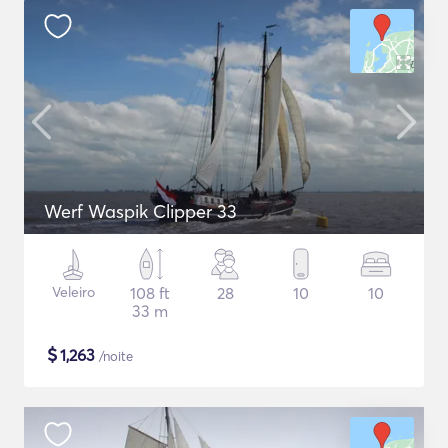
Werf Waspik Clipper 33
Veleiro
108 ft
28
10
10
33 m
$
1,263
/noite