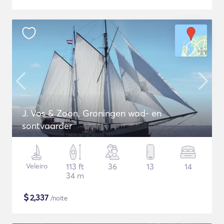
J. Vos & Zoon, Groningen wad- en
sontvaarder
Veleiro
113 ft
36
13
14
34 m
$
2,337
/noite