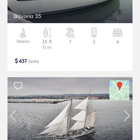
Bavaria 35
Veleiro
35 ft
7
3
4
11 m
$
437
/noite