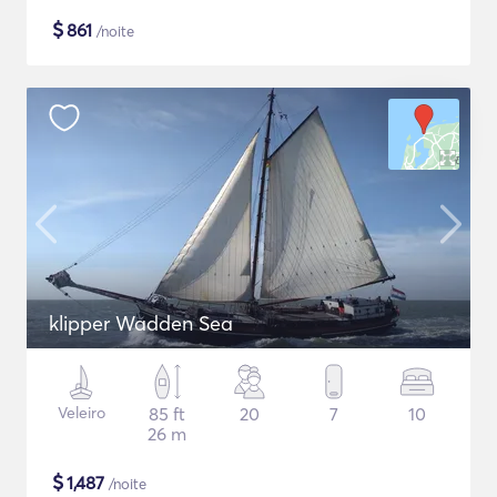
$
861
/noite
klipper Wadden Sea
Veleiro
85 ft
20
7
10
26 m
$
1,487
/noite