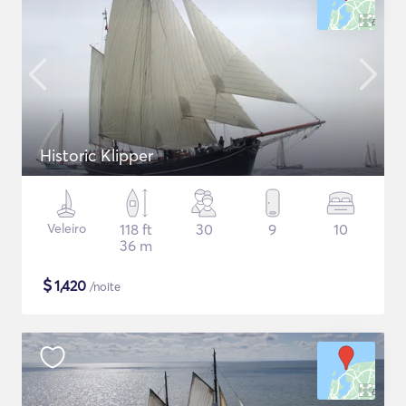
Historic Klipper
Veleiro
118 ft
30
9
10
36 m
$
1,420
/noite