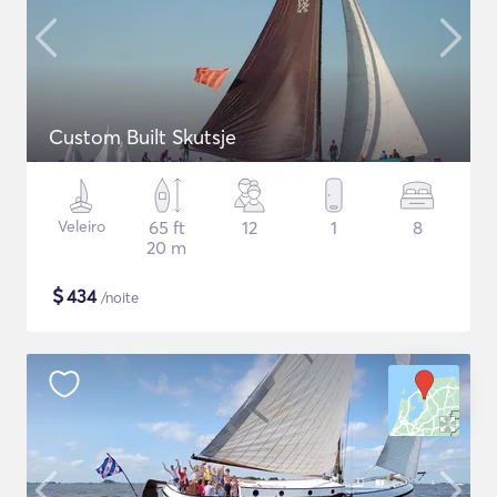
Custom Built Skutsje
Veleiro
65 ft
12
1
8
20 m
$
434
/noite