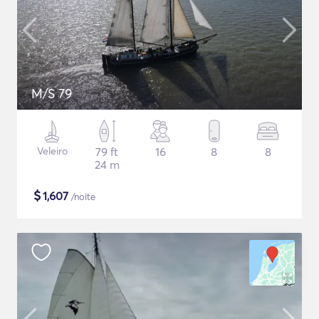
M/S 79
Veleiro
79 ft
16
8
8
24 m
$
1,607
/noite