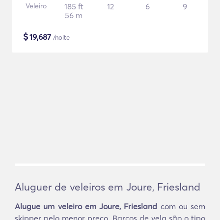
Veleiro
185 ft
12
6
9
56 m
$
19,687
/noite
Aluguer de veleiros em Joure, Friesland
Alugue um veleiro em Joure, Friesland
com ou sem
skipper pelo menor preço. Barcos de vela são o tipo