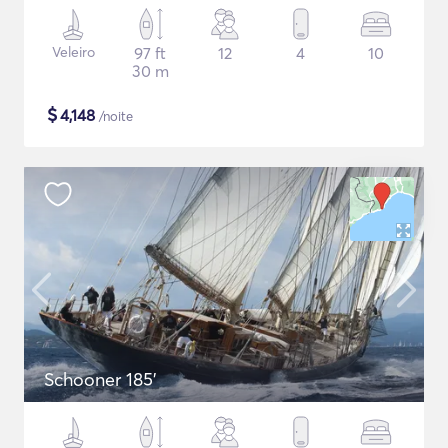
Veleiro
97 ft
12
4
10
30 m
$
4,148
/noite
Schooner 185'