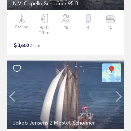
N.V. Capello Schooner 95 ft
Escuna
95 ft
18
4
10
29 m
$
3,602
/noite
Jakob Jensens 2 Mastet Schonner