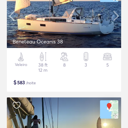
Beneteau Oceanis 38
Veleiro
38 ft
8
3
5
12 m
$
583
/noite