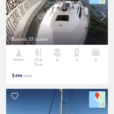
Bavaria 37 cruiser
Veleiro
37 ft
4
2
2
11 m
$
694
/noite