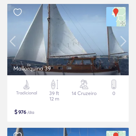
Mallorquina 39
Tradicional
39 ft
14 Cruzeiro
0
12 m
$
976
/dia