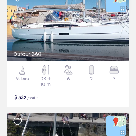
Dufour 360
Veleiro
33 ft
6
2
3
10 m
$
532
/noite