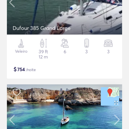
Dufour 385 Grand Large
Veleiro
39 ft
6
3
3
12 m
$
754
/noite