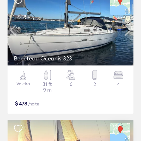
Beneteau Oceanis 323
Veleiro
31 ft
6
2
4
9 m
$
478
/noite