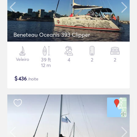
Beneteau Oceanis 393 Clipper
Veleiro
39 ft
4
2
2
12 m
$
436
/noite