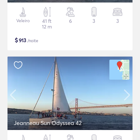
Veleiro
41 ft
6
3
3
12 m
$
913
/noite
Jeanneau Sun Odyssea 42