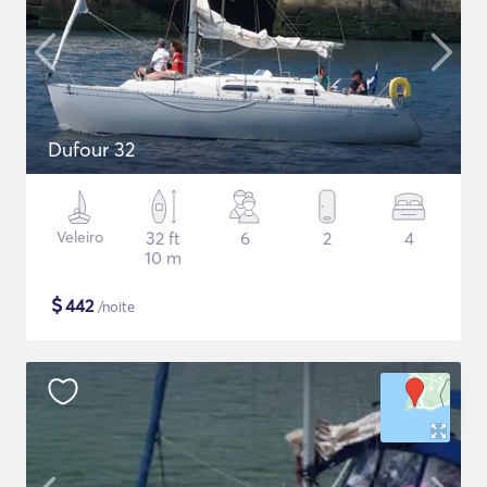
Dufour 32
Veleiro
32 ft
6
2
4
10 m
$
442
/noite