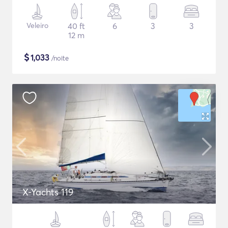
Veleiro
40 ft
6
3
3
12 m
$
1,033
/noite
X-Yachts 119