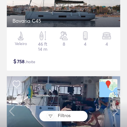
Bavaria C45
Veleiro
46 ft
8
4
4
14 m
$
758
/noite
Filtros