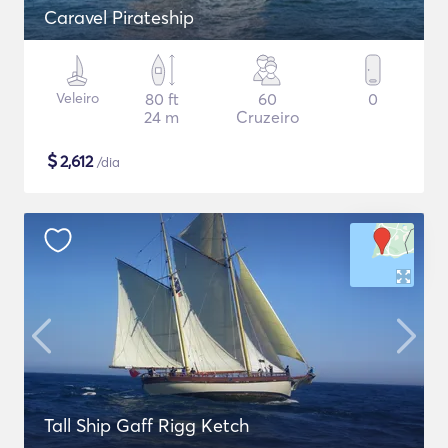
Caravel Pirateship
Veleiro
80 ft
60
0
24 m
Cruzeiro
$
2,612
/dia
Tall Ship Gaff Rigg Ketch