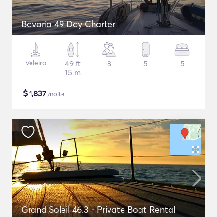
Bavaria 49 Day Charter
Veleiro
49 ft
8
5
5
15 m
$
1,837
/noite
Grand Soleil 46.3 - Private Boat Rental