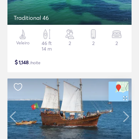
Traditional 46
Veleiro
46 ft
2
2
2
14 m
$
1,148
/noite