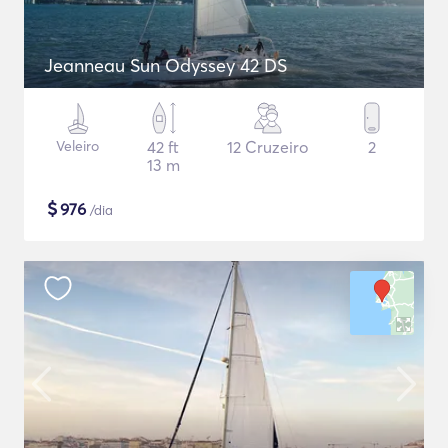
Jeanneau Sun Odyssey 42 DS
Veleiro
42 ft
12 Cruzeiro
2
13 m
$
976
/dia