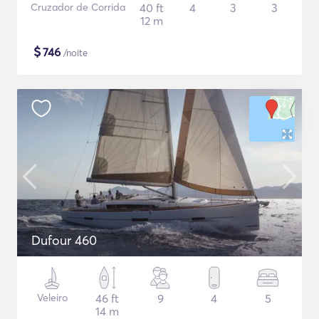
Cruzador de Corrida
40 ft
4
3
3
12 m
$
746
/noite
Dufour 460
Veleiro
46 ft
9
4
5
14 m