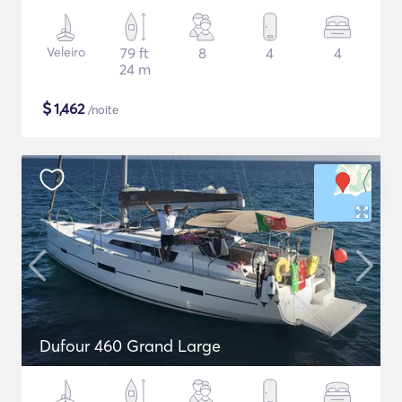
Veleiro
79 ft
8
4
4
24 m
$
1,462
/noite
Dufour 460 Grand Large