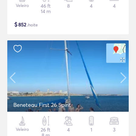
Veleiro
46 ft
8
4
4
14 m
$
852
/noite
Beneteau First 26 Spirit
Veleiro
26 ft
4
1
3
8 m