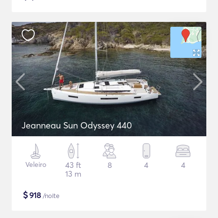
Jeanneau Sun Odyssey 440
Veleiro
43 ft
8
4
4
13 m
$
918
/noite