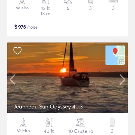
Veleiro
42 ft
6
3
3
13 m
$
976
/noite
Jeanneau Sun Odyssey 40.3
Veleiro
40 ft
10 Cruzeiro
3