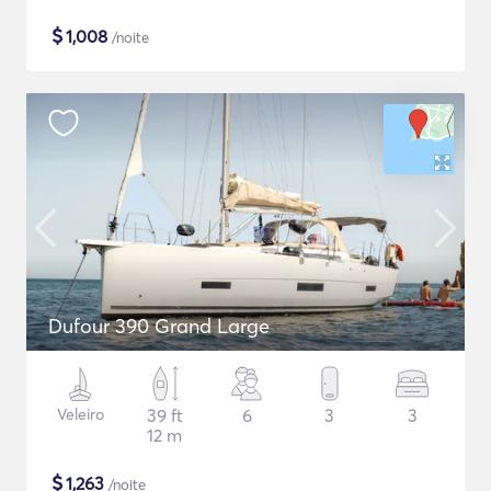
$
1,008
/noite
Dufour 390 Grand Large
Veleiro
39 ft
6
3
3
12 m
$
1,263
/noite