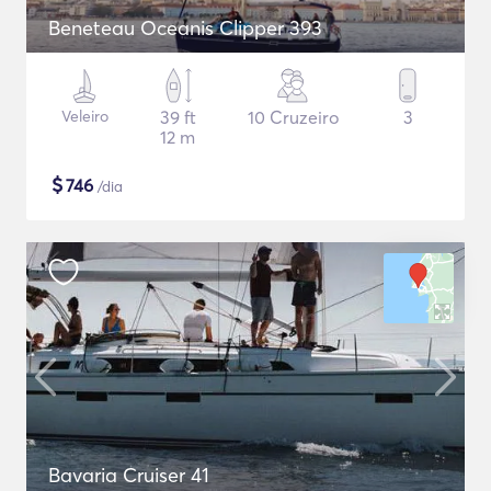
Beneteau Oceanis Clipper 393
Veleiro
39 ft
10 Cruzeiro
3
12 m
$
746
/dia
Bavaria Cruiser 41