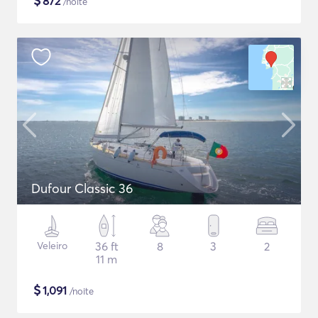
$
872
/noite
Dufour Classic 36
Veleiro
36 ft
8
3
2
11 m
$
1,091
/noite