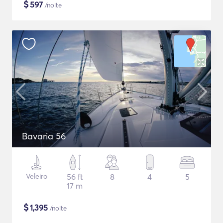
$
597
/noite
Bavaria 56
Veleiro
56 ft
8
4
5
17 m
$
1,395
/noite