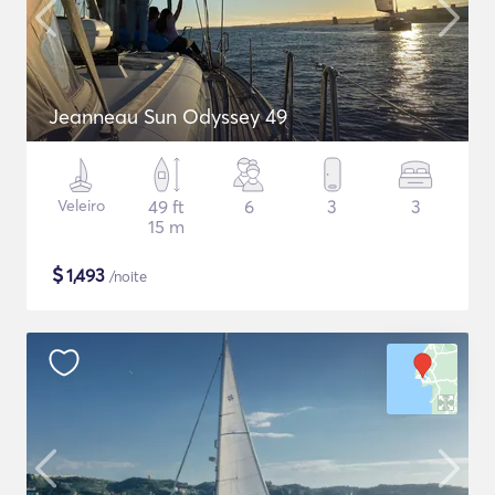
Jeanneau Sun Odyssey 49
Veleiro
49 ft
6
3
3
15 m
$
1,493
/noite