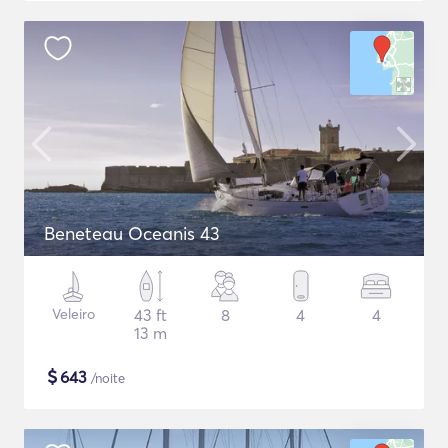
Beneteau Oceanis 43
Veleiro
43 ft
8
4
4
13 m
$
643
/noite