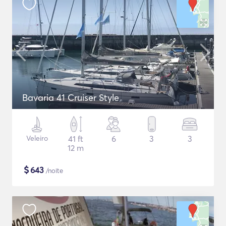
Bavaria 41 Cruiser Style
Veleiro
41 ft
6
3
3
12 m
$
643
/noite