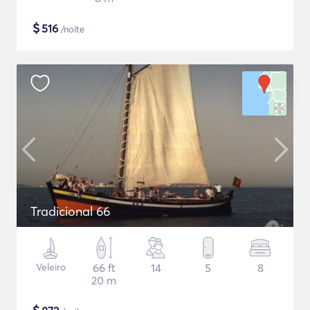
$
516
/noite
Tradicional 66
Veleiro
66 ft
14
5
8
20 m