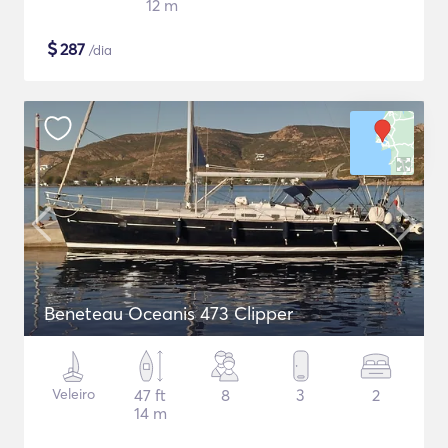
12 m
$
287
/dia
Beneteau Oceanis 473 Clipper
Veleiro
47 ft
8
3
2
14 m