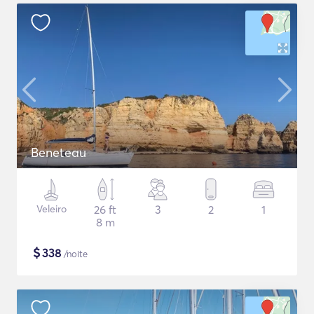
Beneteau
Veleiro
26 ft
3
2
1
8 m
$
338
/noite