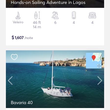
Hands-on Sailing Adventure in Lagos
Veleiro
46 ft
6
4
4
14 m
$
1,607
/noite
Bavaria 40