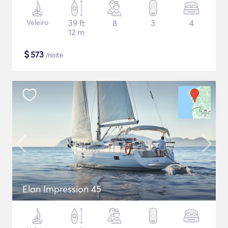
Veleiro
39 ft
8
3
4
12 m
$
573
/noite
Elan Impression 45