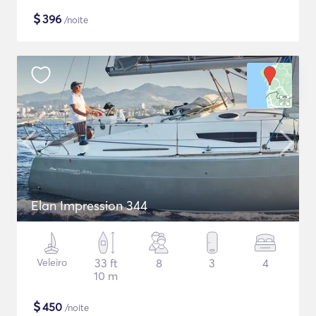
$
396
/noite
Elan Impression 344
Veleiro
33 ft
8
3
4
10 m
$
450
/noite