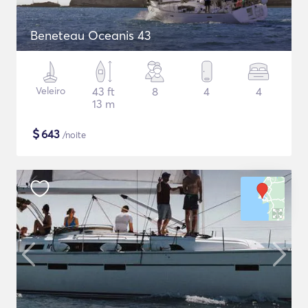
Beneteau Oceanis 43
Veleiro
43 ft
8
4
4
13 m
$
643
/noite