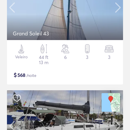
Grand Soleil 43
Veleiro
44 ft
6
3
3
13 m
$
568
/noite