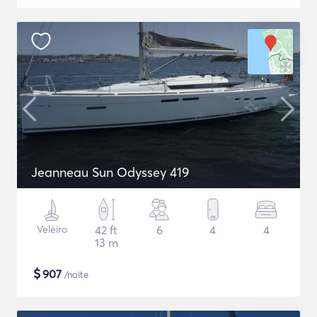
Jeanneau Sun Odyssey 419
Veleiro
42 ft
6
4
4
13 m
$
907
/noite