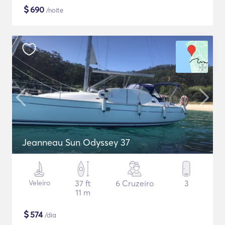
$
690
/noite
Jeanneau Sun Odyssey 37
Veleiro
37 ft
6 Cruzeiro
3
11 m
$
574
/dia