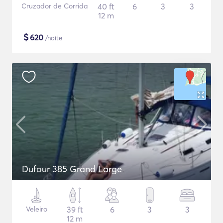
Cruzador de Corrida
40 ft
6
3
3
12 m
$
620
/noite
Dufour 385 Grand Large
Veleiro
39 ft
6
3
3
12 m