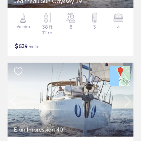
Jeanneau Sun Odyssey 39
Veleiro
38 ft
8
3
4
12 m
$
539
/noite
Elan Impression 40