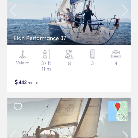
Elan Performance 37
Veleiro
37 ft
8
3
4
11 m
$
442
/noite