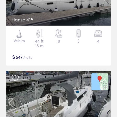
Hanse 415
Veleiro
44 ft
8
3
4
13 m
$
547
/noite