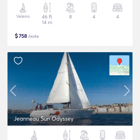
Veleiro
46 ft
8
4
4
14 m
$
758
/noite
Jeanneau Sun Odyssey