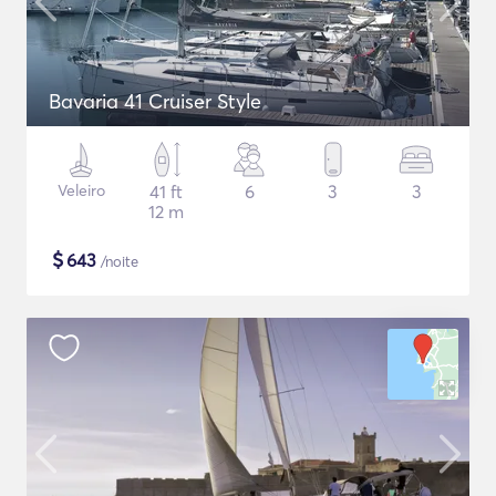
Bavaria 41 Cruiser Style
Veleiro
41 ft
6
3
3
12 m
$
643
/noite