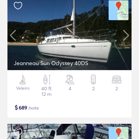
Jeanneau Sun Odyssey 40DS
Veleiro
40 ft
4
2
2
12 m
$
689
/noite