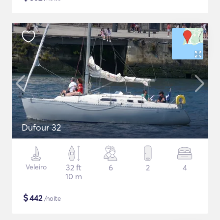
Dufour 32
Veleiro
32 ft
6
2
4
10 m
$
442
/noite