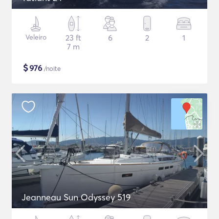
Veleiro
23 ft
6
2
1
7 m
$
976
/noite
Jeanneau Sun Odyssey 519