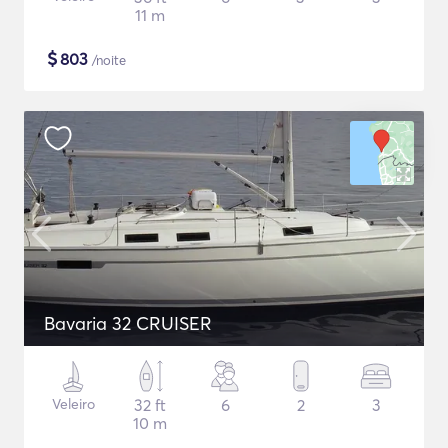
11 m
$
803
/noite
Bavaria 32 CRUISER
Veleiro
32 ft
6
2
3
10 m