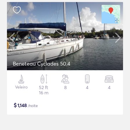
Beneteau Cyclades 50.4
Veleiro
52 ft
8
4
4
16 m
$
1,148
/noite