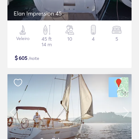
Elan Impression 45
Veleiro
45 ft
10
4
5
14 m
$
605
/noite