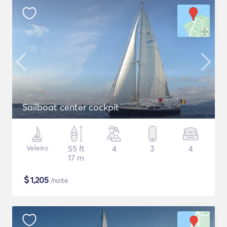
Sailboat center cockpit
Veleiro
55 ft
4
3
4
17 m
$
1,205
/noite