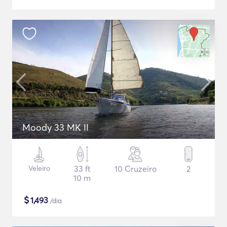
Moody 33 MK II
Veleiro
33 ft
10 Cruzeiro
2
10 m
$
1,493
/dia