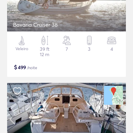
Bavaria Cruiser 38
Veleiro
39 ft
7
3
4
12 m
$
499
/noite