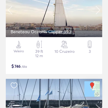
Beneteau Oceanis Clipper 393
Veleiro
39 ft
10 Cruzeiro
3
12 m
$
746
/dia