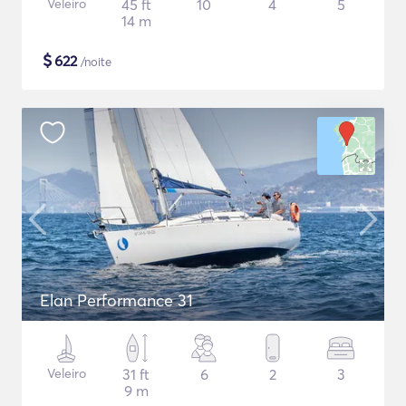
Veleiro
45 ft
10
4
5
14 m
$
622
/noite
Elan Performance 31
Veleiro
31 ft
6
2
3
9 m