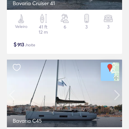
Bavaria Cruiser 41
Veleiro
41 ft
6
3
3
12 m
$
913
/noite
Bavaria C45