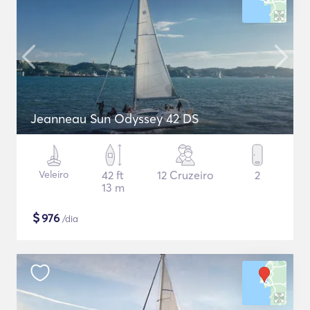
Jeanneau Sun Odyssey 42 DS
Veleiro
42 ft
12 Cruzeiro
2
13 m
$
976
/dia