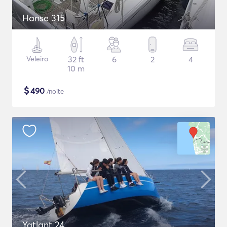
Hanse 315
Veleiro
32 ft
6
2
4
10 m
$
490
/noite
Yatlant 24