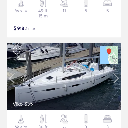
Veleiro
49 ft
11
5
5
15 m
$
918
/noite
Viko S35
Veleiro
36 ft
6
3
3