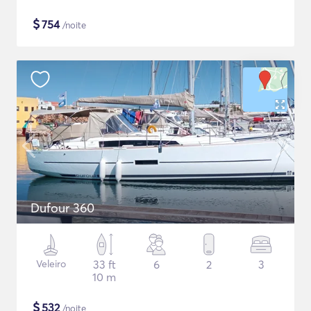
$
754
/noite
Dufour 360
Veleiro
33 ft
6
2
3
10 m
$
532
/noite