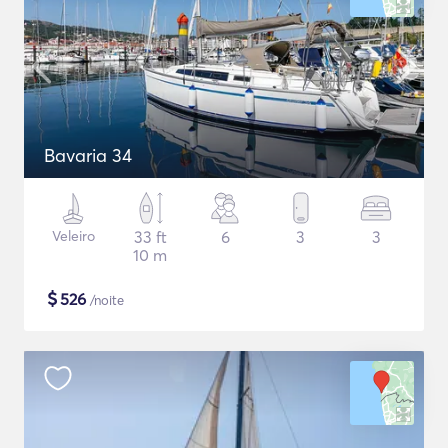
Bavaria 34
Veleiro
33 ft
6
3
3
10 m
$
526
/noite