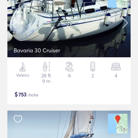
Bavaria 30 Cruiser
Veleiro
28 ft
6
2
4
9 m
$
753
/noite