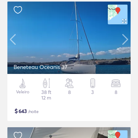
Beneteau Oceanis 37
Veleiro
38 ft
8
3
8
12 m
$
643
/noite