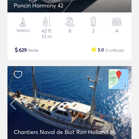
Poncin Harmony 42
Veleiro
42 ft
8
3
4
13 m
$
629
5.0
/noite
(1
críticas
)
Chantiers Naval de Biot Ron Holland 86