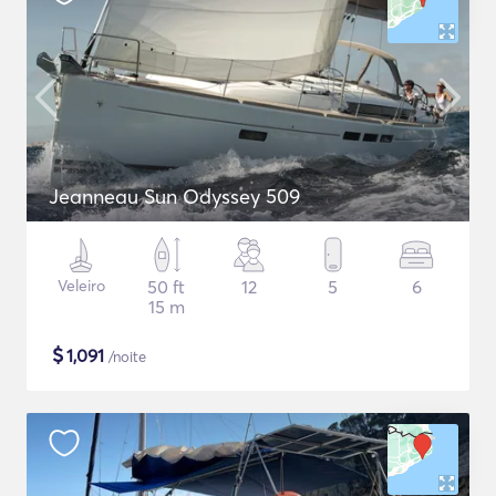
Jeanneau Sun Odyssey 509
Veleiro
50 ft
12
5
6
15 m
$
1,091
/noite