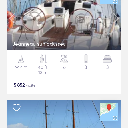
Jeanneau sun odyssey
Veleiro
40 ft
6
3
3
12 m
$
852
/noite