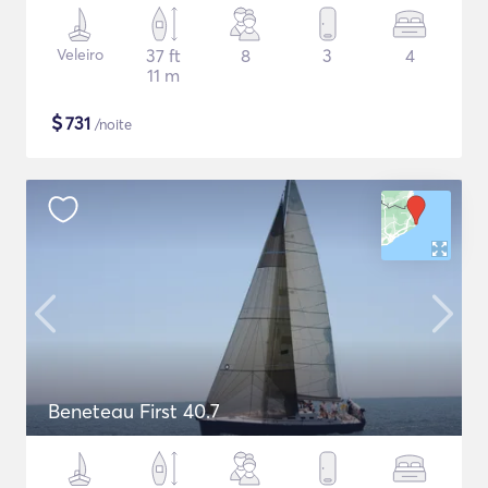
Veleiro
37 ft
8
3
4
11 m
$
731
/noite
Beneteau First 40.7