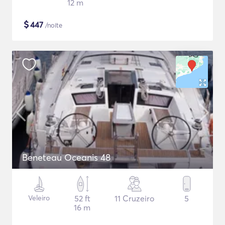
12 m
$
447
/noite
Beneteau Oceanis 48
Veleiro
52 ft
11 Cruzeiro
5
16 m