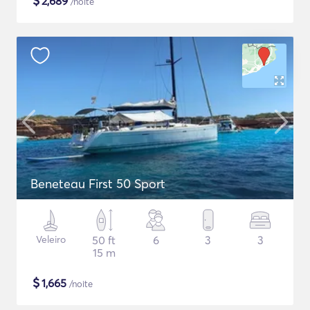
$
2,689
/noite
Beneteau First 50 Sport
Veleiro
50 ft
6
3
3
15 m
$
1,665
/noite