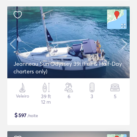
Jeanneau Sun Odyssey 39i (Full & Half-Day
charters only)
Veleiro
39 ft
6
3
5
12 m
$
597
/noite