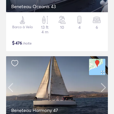
Beneteau Oceanis 43
Barco à Vela
13 ft
10
4
6
4 m
$
476
/noite
Beneteau Harmony 47