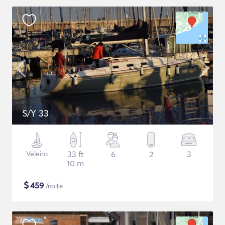
S/Y 33
Veleiro
33 ft
6
2
3
10 m
$
459
/noite