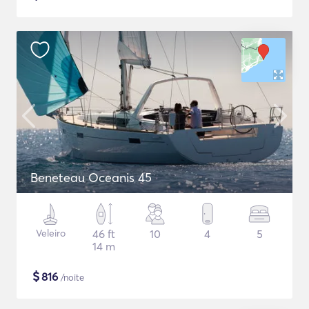
Beneteau Oceanis 45
Veleiro
46 ft
10
4
5
14 m
$
816
/noite