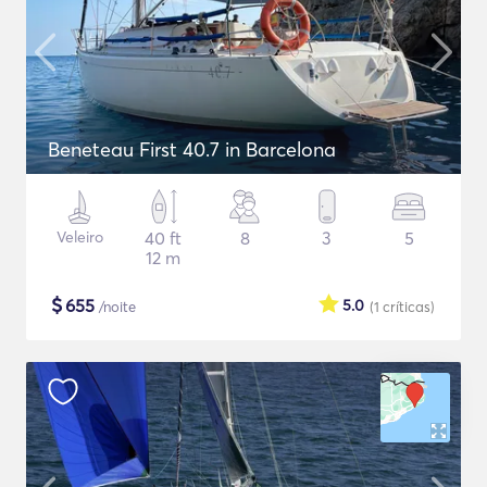
Beneteau First 40.7 in Barcelona
Veleiro
40 ft
8
3
5
12 m
$
655
5.0
/noite
(1
críticas
)