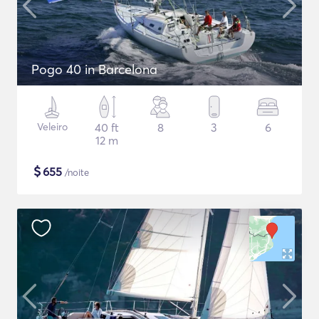
Pogo 40 in Barcelona
Veleiro
40 ft
8
3
6
12 m
$
655
/noite