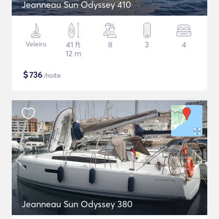
Jeanneau Sun Odyssey 410
Veleiro
41 ft
8
3
4
12 m
$
736
/noite
Jeanneau Sun Odyssey 380