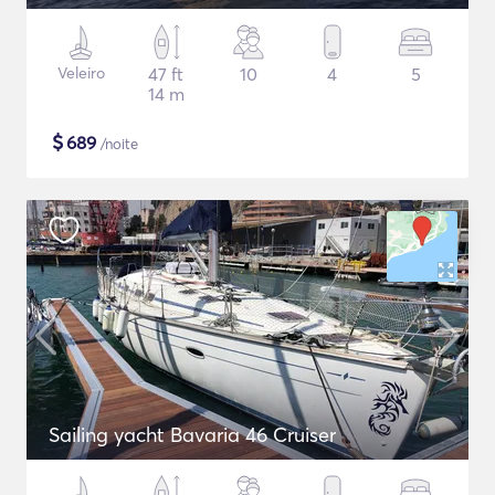
Veleiro
47 ft
10
4
5
14 m
$
689
/noite
Sailing yacht Bavaria 46 Cruiser