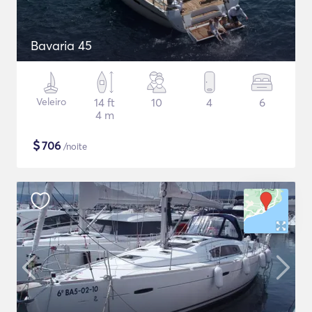
Bavaria 45
Veleiro
14 ft
10
4
6
4 m
$
706
/noite