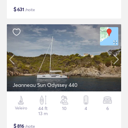
$
631
/noite
Jeanneau Sun Odyssey 440
Veleiro
44 ft
10
4
6
13 m
$
816
/noite