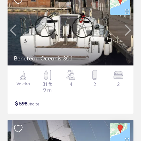
Beneteau Oceanis 30.1
Veleiro
31 ft
4
2
2
9 m
$
598
/noite