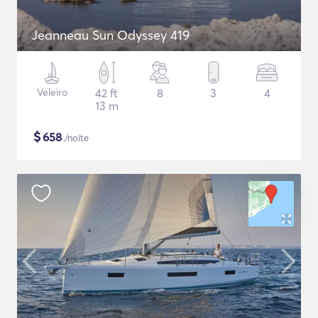
Jeanneau Sun Odyssey 419
Veleiro
42 ft
8
3
4
13 m
$
658
/noite