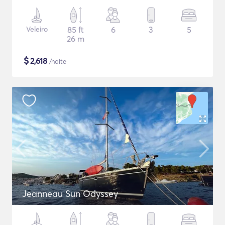
Veleiro
85 ft
6
3
5
26 m
$
2,618
/noite
Jeanneau Sun Odyssey