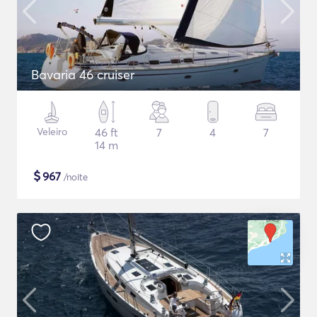
Bavaria 46 cruiser
Veleiro
46 ft
7
4
7
14 m
$
967
/noite