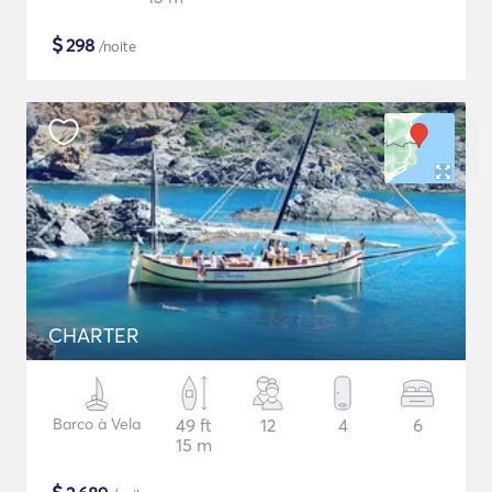
$
298
/noite
CHARTER
Barco à Vela
49 ft
12
4
6
15 m