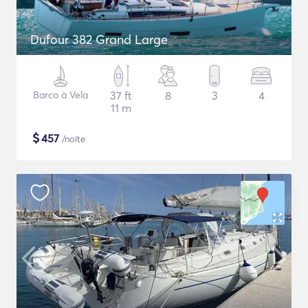
Dufour 382 Grand Large
Barco à Vela
37 ft
8
3
4
11 m
$
457
/noite