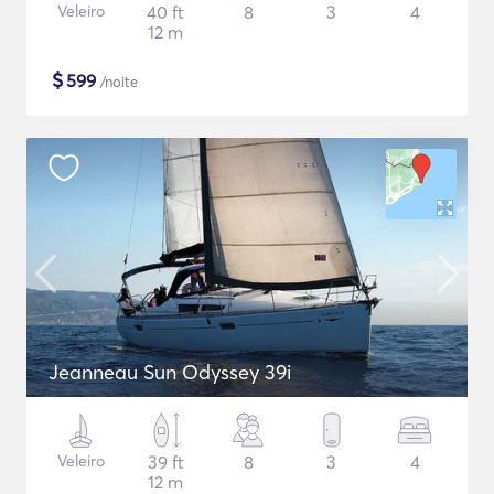
Veleiro
40 ft
8
3
4
12 m
$
599
/noite
Jeanneau Sun Odyssey 39i
Veleiro
39 ft
8
3
4
12 m