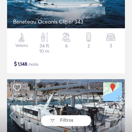
Beneteau Oceanis Clíper 343
Veleiro
34 ft
6
2
3
10 m
$
1,148
/noite
Filtros