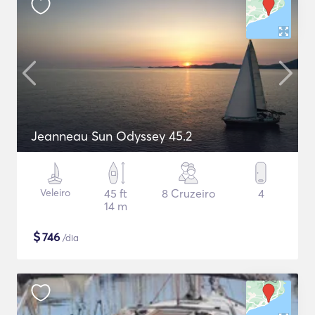
Jeanneau Sun Odyssey 45.2
Veleiro
45 ft
8 Cruzeiro
4
14 m
$
746
/dia