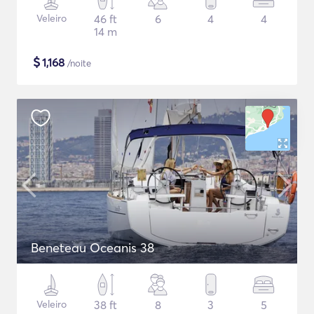
Veleiro
46 ft
6
4
4
14 m
$
1,168
/noite
Beneteau Oceanis 38
Veleiro
38 ft
8
3
5