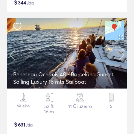
$
344
/dia
Beneteau Oceanis 48 - Barcelona Sunset
Sailing Luxury 16 mts Sailboat
Veleiro
52 ft
11 Cruzeiro
5
16 m
$
631
/dia