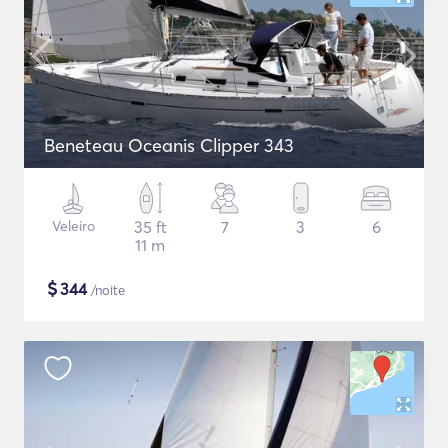
Beneteau Oceanis Clipper 343
Veleiro
35 ft
7
3
6
11 m
$
344
/noite