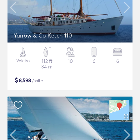
Yarrow & Co Ketch 110
Veleiro
112 ft
10
6
6
34 m
$
8,598
/noite