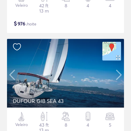
Veleiro
42 ft
8
4
4
13 m
$
976
/noite
DUFOUR GIB SEA 43
Veleiro
43 ft
8
4
5
13 m