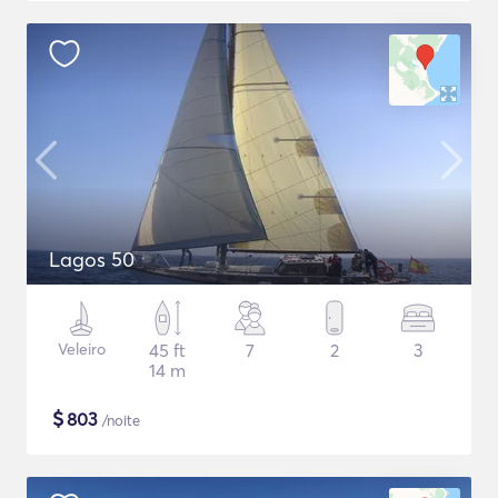
Lagos 50
Veleiro
45 ft
7
2
3
14 m
$
803
/noite