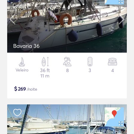
Bavaria 36
Veleiro
36 ft
8
3
4
11 m
$
269
/noite