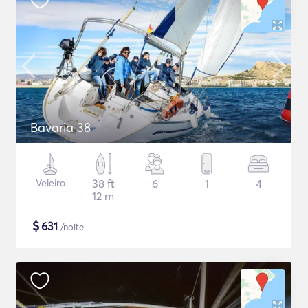
Bavaria 38
Veleiro
38 ft
6
1
4
12 m
$
631
/noite