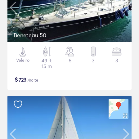
Beneteau 50
Veleiro
49 ft
6
3
3
15 m
$
723
/noite