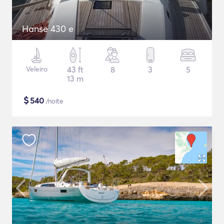
Hanse 430 e
Veleiro
43 ft
8
3
5
13 m
$
540
/noite