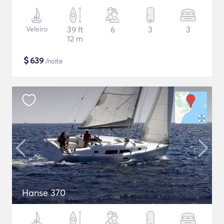
Veleiro
39 ft
6
3
3
12 m
$
639
/noite
Hanse 370