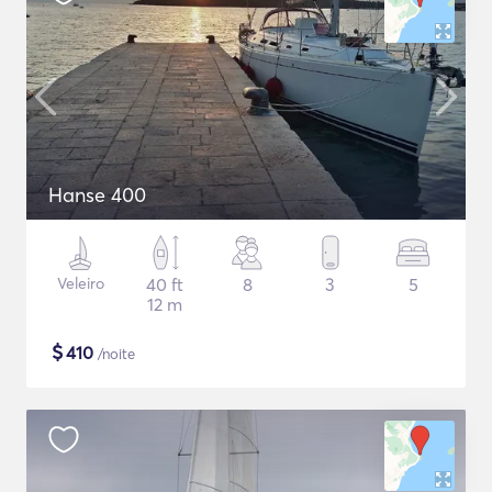
Hanse 400
Veleiro
40 ft
8
3
5
12 m
$
410
/noite