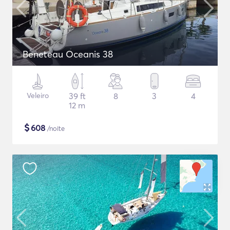
Beneteau Oceanis 38
Veleiro
39 ft
8
3
4
12 m
$
608
/noite