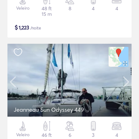
Veleiro
48 ft
8
4
4
15 m
$
1,223
/noite
Jeanneau Sun Odyssey 449
Veleiro
46 ft
6
3
4