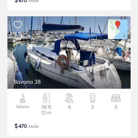
$
470
/noite
Bavaria 38
Veleiro
38 ft
6
3
3
12 m
$
470
/noite