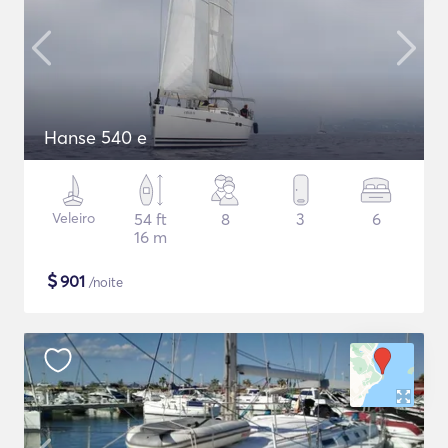
Hanse 540 e
Veleiro
54 ft
8
3
6
16 m
$
901
/noite