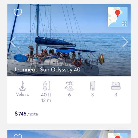
Jeanneau Sun Odyssey 40
Veleiro
40 ft
6
3
3
12 m
$
746
/noite