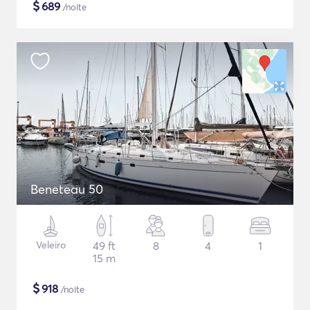
$
689
/noite
Beneteau 50
Veleiro
49 ft
8
4
1
15 m
$
918
/noite