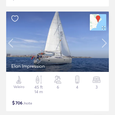
Elan Impression
Veleiro
45 ft
6
4
3
14 m
$
706
/noite