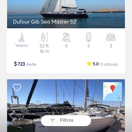
Dufour Gib Sea Máster 52’
Veleiro
52 ft
6
3
3
16 m
$
723
5.0
/noite
(1
críticas
)
Filtros