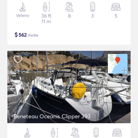
Veleiro
36 ft
8
3
5
11 m
$
562
/noite
Beneteau Oceanis Clipper 393