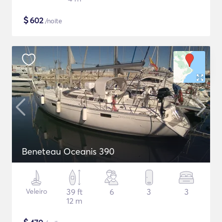
$
602
/noite
Beneteau Oceanis 390
Veleiro
39 ft
6
3
3
12 m