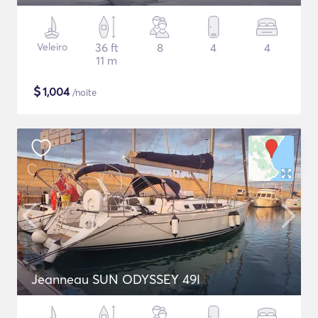
Veleiro
36 ft
8
4
4
11 m
$
1,004
/noite
Jeanneau SUN ODYSSEY 49I