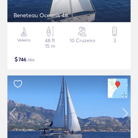
Beneteau Oceanis 48
Veleiro
48 ft
10 Cruzeiro
3
15 m
$
746
/dia