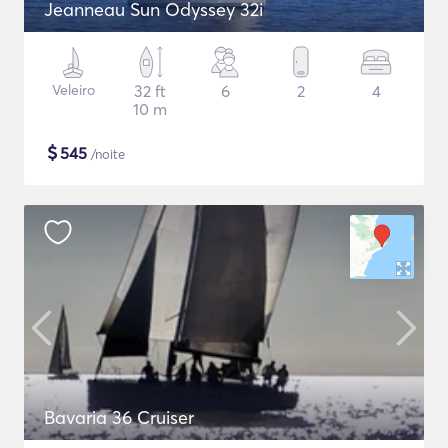
Jeanneau Sun Odyssey 32i
Veleiro
32 ft
6
2
4
10 m
$
545
/noite
Bavaria 36 Cruiser