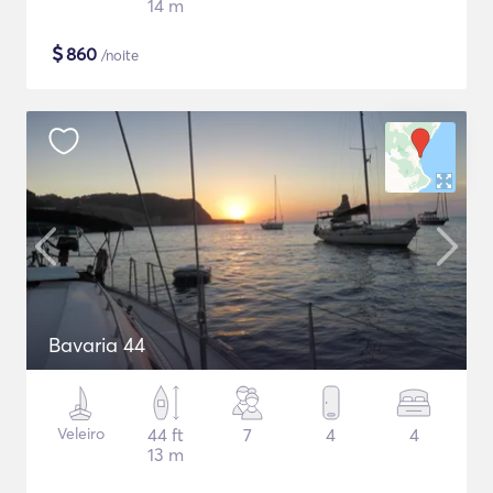
14 m
$
860
/noite
Bavaria 44
Veleiro
44 ft
7
4
4
13 m