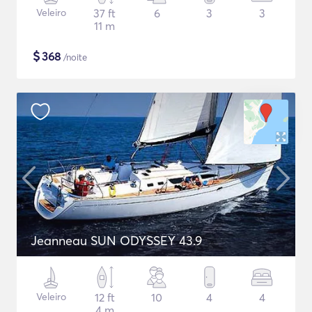
Veleiro
37 ft
6
3
3
11 m
$
368
/noite
Jeanneau SUN ODYSSEY 43.9
Veleiro
12 ft
10
4
4
4 m