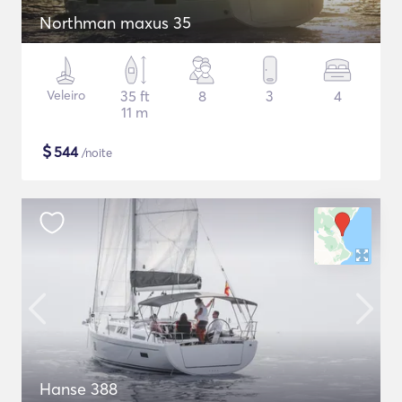
Northman maxus 35
Veleiro
35 ft
8
3
4
11 m
$
544
/noite
Hanse 388