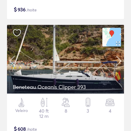
$
936
/noite
Beneteau Oceanis Clipper 393
Veleiro
40 ft
8
3
4
12 m
$
608
/noite