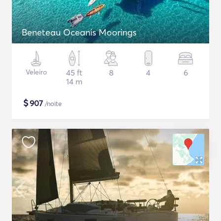
Beneteau Oceanis Moorings
Veleiro
45 ft
8
4
6
14 m
$
907
/noite