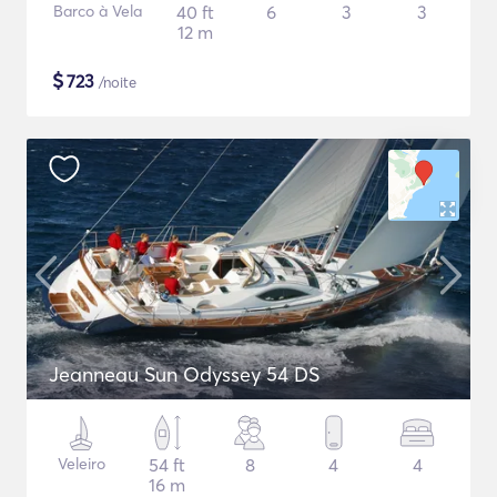
Barco à Vela
40 ft
6
3
3
12 m
$
723
/noite
Jeanneau Sun Odyssey 54 DS
Veleiro
54 ft
8
4
4
16 m