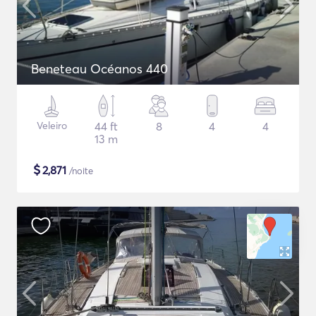
Beneteau Océanos 440
Veleiro
44 ft
8
4
4
13 m
$
2,871
/noite