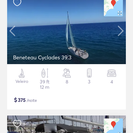
Beneteau Cyclades 39.3
Veleiro
39 ft
8
3
4
12 m
$
375
/noite