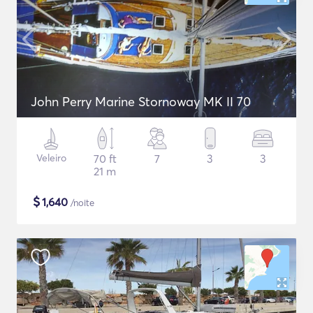
John Perry Marine Stornoway MK II 70
Veleiro
70 ft
7
3
3
21 m
$
1,640
/noite