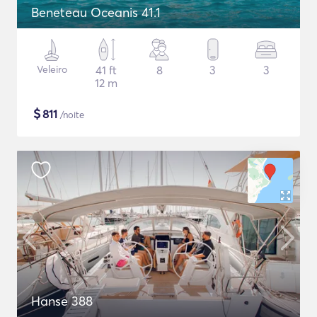
Beneteau Oceanis 41.1
Veleiro
41 ft
8
3
3
12 m
$
811
/noite
Hanse 388