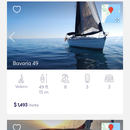
Bavaria 49
Veleiro
49 ft
8
3
3
15 m
$
1,493
/noite