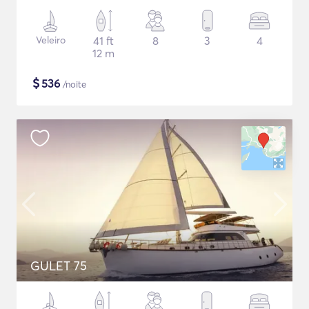
Veleiro
41 ft
8
3
4
12 m
$
536
/noite
GULET 75