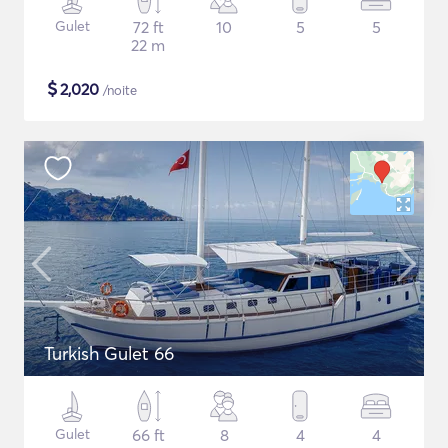
Gulet
72 ft
10
5
5
22 m
$
2,020
/noite
Turkish Gulet 66
Gulet
66 ft
8
4
4