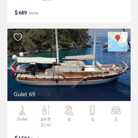
$
689
/noite
Gulet 69
Gulet
69 ft
8
4
5
21 m