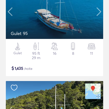
Gulet 95
Gulet
95 ft
16
8
11
29 m
$
1,435
/noite