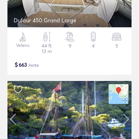
Dufour 450 Grand Large
Veleiro
44 ft
9
4
5
13 m
$
663
/noite