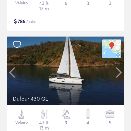
Veleiro
43 ft
6
3
3
13 m
$
786
/noite
Dufour 430 GL
Veleiro
43 ft
9
4
5
13 m