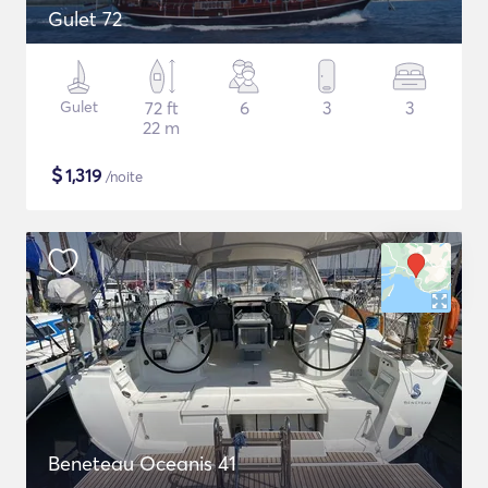
Gulet 72
Gulet
72 ft
6
3
3
22 m
$
1,319
/noite
Beneteau Oceanis 41