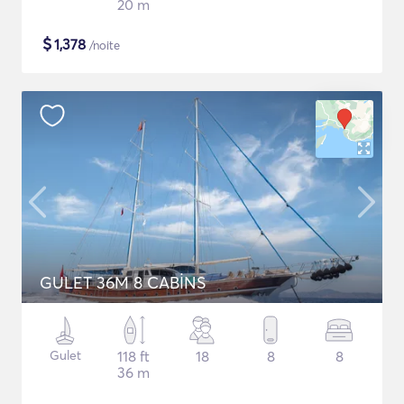
20 m
$
1,378
/noite
GULET 36M 8 CABİNS
Gulet
118 ft
18
8
8
36 m