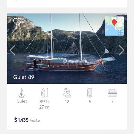
Gulet 89
Gulet
89 ft
12
6
7
27 m
$
1,435
/noite