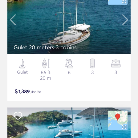
Gulet 20 meters 3 cabins
Gulet
66 ft
6
3
3
20 m
$
1,389
/noite