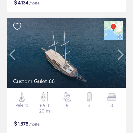
$
4,134
/noite
Custom Gulet 66
Veleiro
66 ft
6
3
3
20 m
$
1,378
/noite