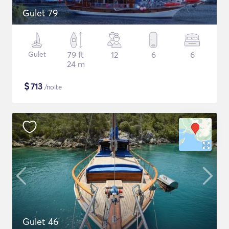
Gulet 79
Gulet
79 ft
12
6
6
24 m
$
713
/noite
Gulet 46