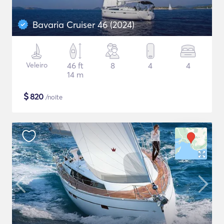
Bavaria Cruiser 46 (2024)
Veleiro
46 ft
8
4
4
14 m
$
820
/noite