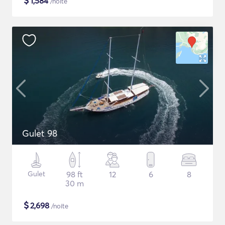
$
1,584
/noite
Gulet 98
Gulet
98 ft
12
6
8
30 m
$
2,698
/noite