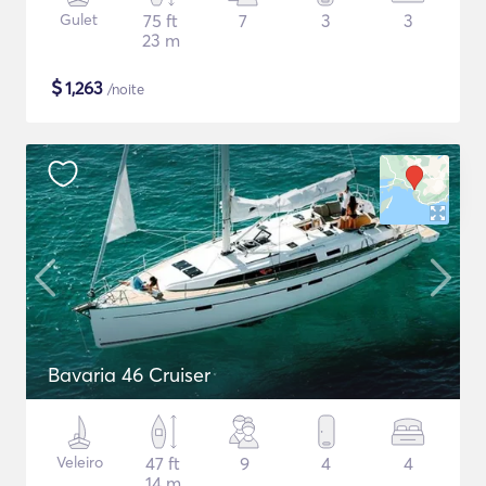
Gulet
75 ft
7
3
3
23 m
$
1,263
/noite
Bavaria 46 Cruiser
Veleiro
47 ft
9
4
4
14 m