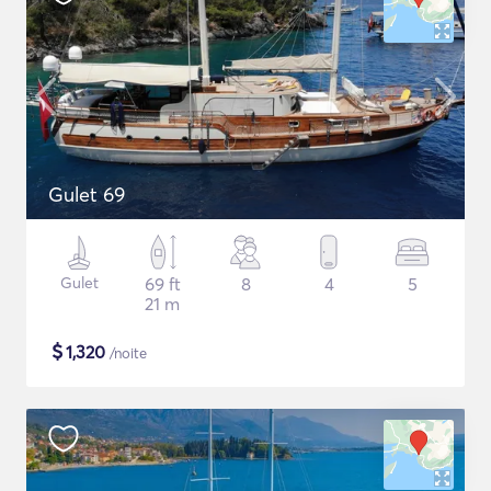
Gulet 69
Gulet
69 ft
8
4
5
21 m
$
1,320
/noite