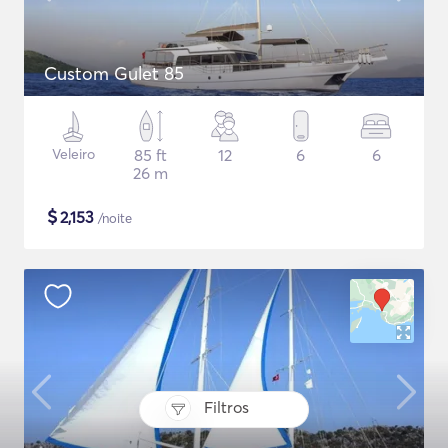
Custom Gulet 85
Veleiro
85 ft
12
6
6
26 m
$
2,153
/noite
Filtros