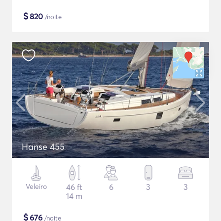
$
820
/noite
Hanse 455
Veleiro
46 ft
6
3
3
14 m
$
676
/noite