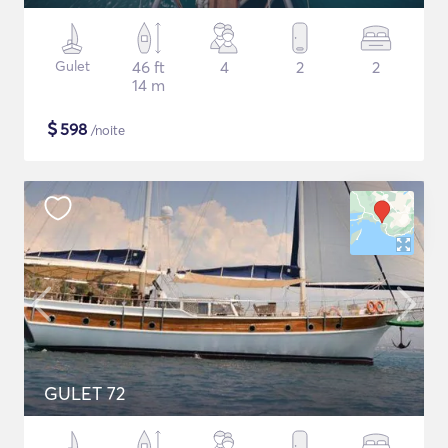
Gulet
46 ft
4
2
2
14 m
$
598
/noite
GULET 72