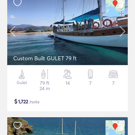
Custom Built GULET 79 ft
Gulet
79 ft
14
7
7
24 m
$
1,722
/noite