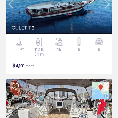
GULET 112
Gulet
112 ft
16
8
8
34 m
$
4,101
/noite