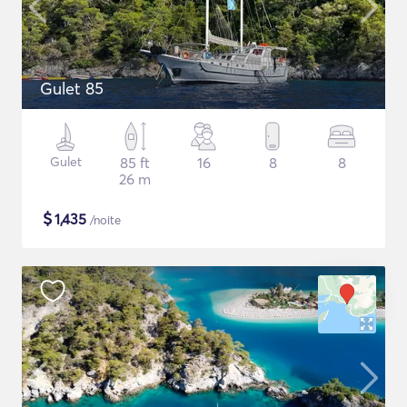
Gulet 85
Gulet
85 ft
16
8
8
26 m
$
1,435
/noite