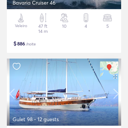
Bavaria Cruiser 46
Veleiro
47 ft
10
4
5
14 m
$
886
/noite
Gulet 98 - 12 guests