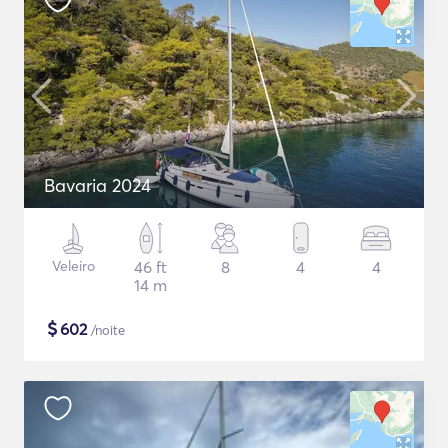
Bavaria 2024
Veleiro
46 ft
8
4
4
14 m
$
602
/noite