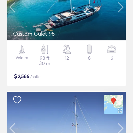
Custom Gulet 98
Veleiro
98 ft
12
6
6
30 m
$
2,566
/noite