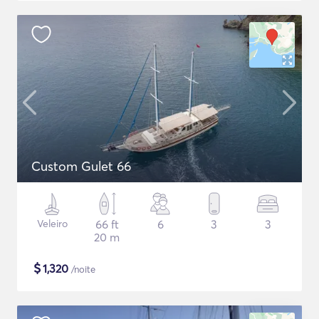
Custom Gulet 66
Veleiro
66 ft
6
3
3
20 m
$
1,320
/noite