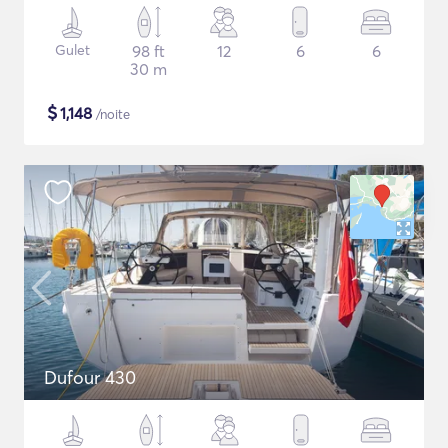
Gulet
98 ft
12
6
6
30 m
$
1,148
/noite
Dufour 430