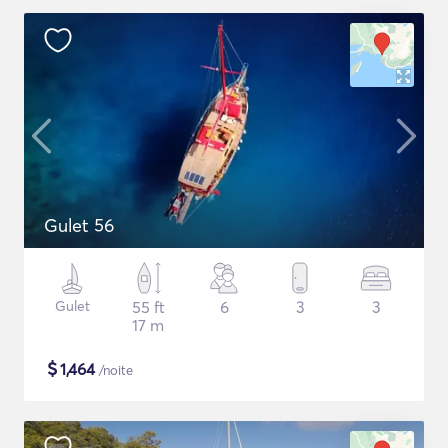
Gulet 56
Gulet
55 ft
6
3
3
17 m
$
1,464
/noite