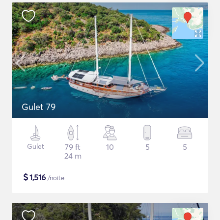
Gulet 79
Gulet
79 ft
10
5
5
24 m
$
1,516
/noite