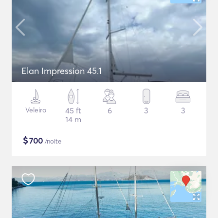
Elan Impression 45.1
Veleiro
45 ft
6
3
3
14 m
$
700
/noite