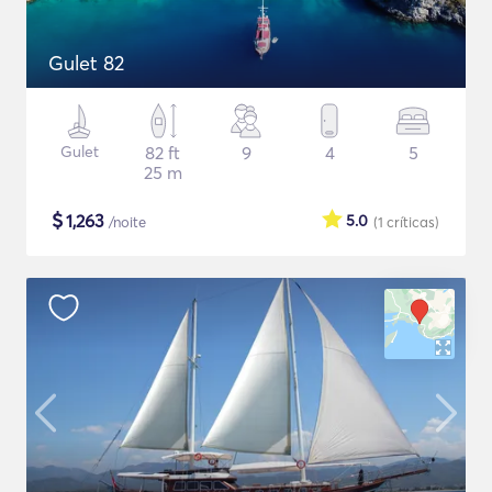
Gulet 82
Gulet
82 ft
9
4
5
25 m
$
1,263
5.0
/noite
(1
críticas
)