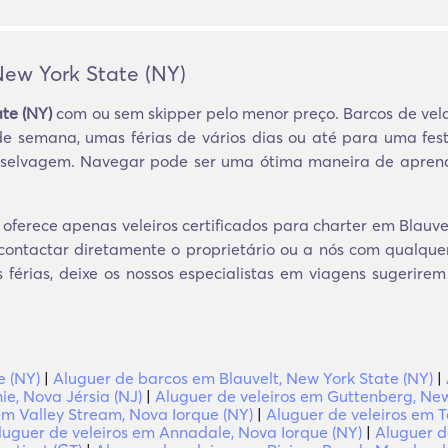
New York State (NY)
te (NY)
com ou sem skipper pelo menor preço. Barcos de vel
de semana, umas férias de vários dias ou até para uma fest
 selvagem. Navegar pode ser uma ótima maneira de aprend
ferece apenas veleiros certificados para charter em Blauvel
 contactar diretamente o proprietário ou a nós com qualqu
s férias, deixe os nossos especialistas em viagens sugerirem
e (NY)
|
Aluguer de barcos em Blauvelt, New York State (NY)
|
e, Nova Jérsia (NJ)
|
Aluguer de veleiros em Guttenberg, New
em Valley Stream, Nova Iorque (NY)
|
Aluguer de veleiros em T
luguer de veleiros em Annadale, Nova Iorque (NY)
|
Aluguer d