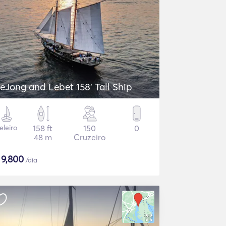
eJong and Lebet 158' Tall Ship
eleiro
158 ft
150
0
48 m
Cruzeiro
$
9,800
/dia