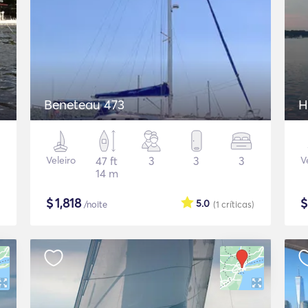
Beneteau 473
H
Veleiro
47 ft
3
3
3
V
14 m
$
1,818
5.0
/noite
(1
críticas
)