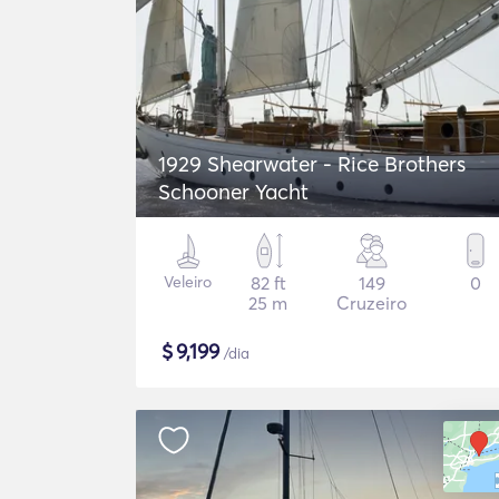
1929 Shearwater - Rice Brothers
Schooner Yacht
Veleiro
82 ft
149
0
25 m
Cruzeiro
$
9,199
/dia