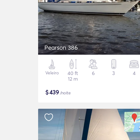
Pearson 386
Veleiro
40 ft
6
3
4
12 m
$
439
/noite