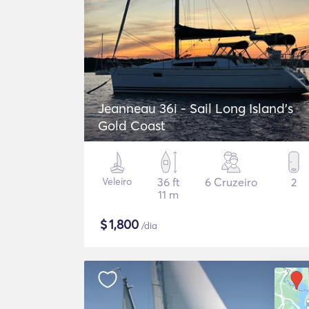
Jeanneau 36i - Sail Long Island's
Gold Coast
Veleiro
36 ft
6 Cruzeiro
2
11 m
$
1,800
/dia