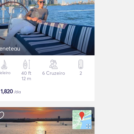
eneteau
eleiro
40 ft
6 Cruzeiro
2
12 m
$
1,820
/dia