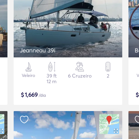
Jeanneau 39i
B
Veleiro
39 ft
6 Cruzeiro
2
V
12 m
$
1,669
/dia