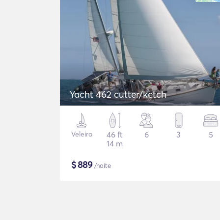
Yacht 462 cutter/ketch
Veleiro
46 ft
6
3
5
14 m
$
889
/noite