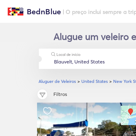
BednBlue
| O preço inclui sempre a tri
Alugue um veleiro 
Local de início
Aluguer de Veleiros
United States
New York S
Filtros