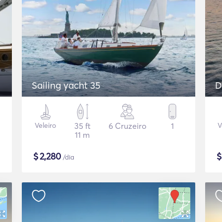
Sailing yacht 35
D
Veleiro
35 ft
6 Cruzeiro
1
V
11 m
$
2,280
/dia