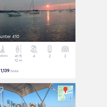
unter 410
eleiro
41 ft
4
2
2
12 m
$
1,139
/noite