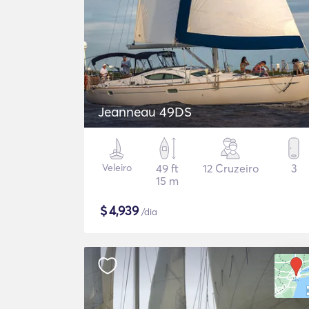
Jeanneau 49DS
Veleiro
49 ft
12 Cruzeiro
3
15 m
$
4,939
/dia