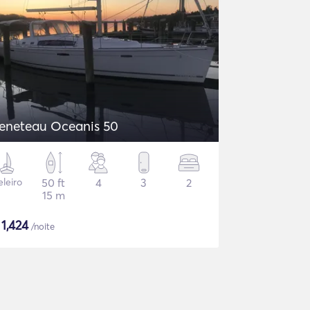
eneteau Oceanis 50
eleiro
50 ft
4
3
2
15 m
$
1,424
/noite