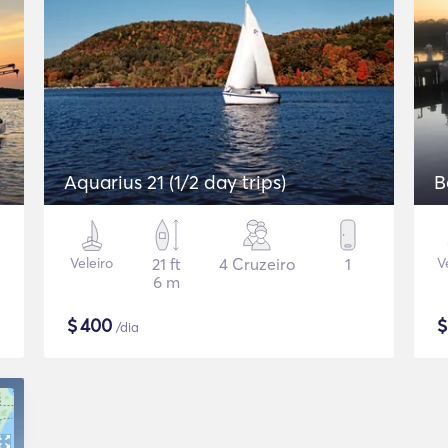
Aquarius 21 (1/2 day trips)
B
Veleiro
21 ft
4 Cruzeiro
1
V
6 m
$
400
/dia