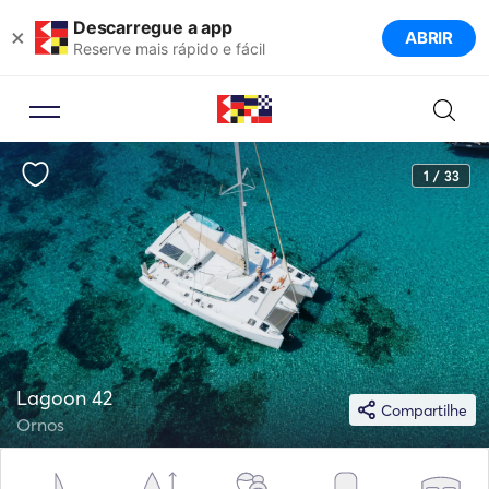
Descarregue a app
×
ABRIR
Reserve mais rápido e fácil
1 / 33
Lagoon 42
Compartilhe
Ornos