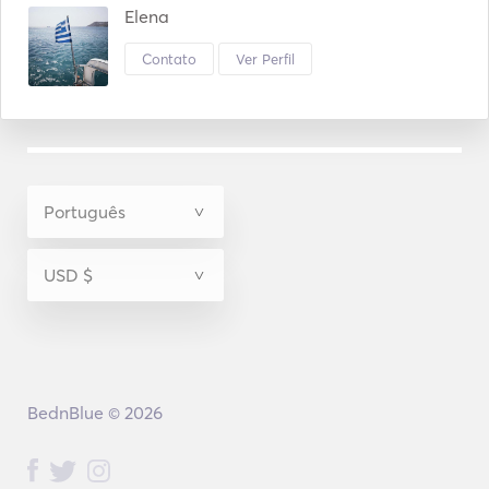
_________________________________________________
Elena
_________

Contato
Ver Perfil
Lets plan together your unforgettable experience 
aboard!! 

We will be happy to receive your messages on BednBlue 
if you are interested! 
BednBlue © 2026