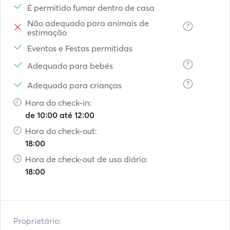
É permitido fumar dentro de casa
- Massage Aboard 

- Transportation

Não adequado para animais de
?
estimação
Eventos e Festas permitidas
*Prices displayed are for up to 18 guests for full day 
?
Adequado para bebés
cruises only. Make us a request, in order to send you a 
personalized offer. 

?
Adequado para crianças
Hora do check-in:
**Only at full day cruises (8hours) we do combine both 
de 10:00 até 12:00
itineraries 

Hora do check-out:
18:00
***Destination is always depending on the weather/wind  
conditions and can be arranged aboard with the captain. 

Hora de check-out de uso diário:
18:00
**** All extras are to be settled in cash before the 
embarkation. 

Proprietário: