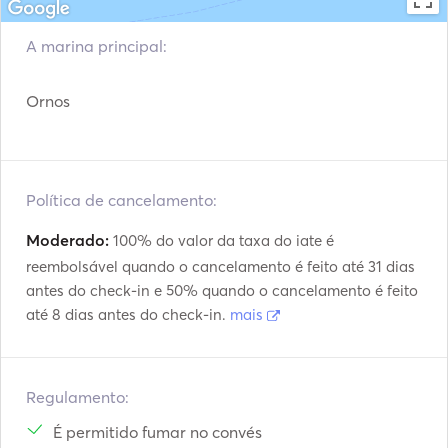
Included in Half Day & Full Day Cruises: 

A marina principal:
-Welcome juices and fruit salad 

Ornos
-Greek & Green Salad 

-Risotto with Veggies 

-Mussels with wine & mint

-Wine | Beers | Soft drinks

Política de cancelamento:
-Yacht | Skipper | Host | Vat | Fuels | Wifi

Moderado:
100% do valor da taxa do iate é
-Beach Towels | Snorkeling Equipment | Life jackets

reembolsável quando o cancelamento é feito até 31 dias
antes do check-in e 50% quando o cancelamento é feito
até 8 dias antes do check-in.
mais
Extras services for Half Day & Full Day Cruises: 

- Sea bob

Regulamento:
- Guide for for Delos

É permitido fumar no convés
- Yoga Instructor Aboard 
