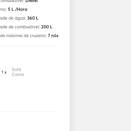
combustível:
Diesel
umo:
5
L /Hora
ade de água:
360
L
ade de combustível:
200
L
de máxima de cruzeiro:
7
nós
Sofá
1 x
Cama