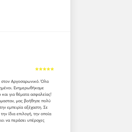
δι στον Αργοσαρωνικό. Όλα
τημένοι. Ενημερωθήκαμε
ο και για θέματα ασφαλείας!
ζόμασταν, μας βοήθησε πολύ
την εμπειρία αξέχαστη. Σε
 την ίδια επιλογή, την οποία
ει να περάσει υπέροχες