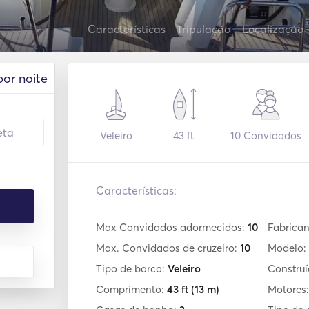
Características
Tripulação
Localização
por noite
Veleiro
43 ft
10
Convidados
Características:
Max Convidados adormecidos:
10
Fabrican
Max. Convidados de cruzeiro:
10
Modelo:
Tipo de barco:
Veleiro
Constru
Comprimento:
43 ft
(13 m)
Motores