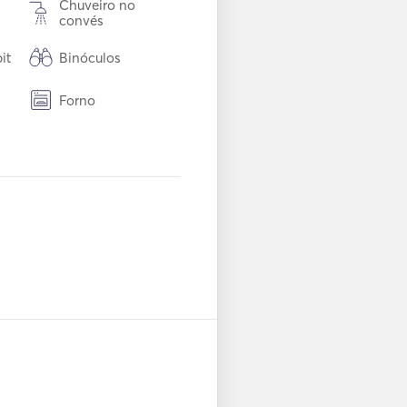
Chuveiro no
convés
it
Binóculos
Forno
Conexão Aux
ádio