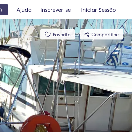
m
Ajuda
Inscrever-se
Iniciar Sessão
Favorito
Compartilhe