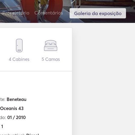
Proprietário
Comentários
Galeria da exposição
4
Cabines
5
Camas
te:
Beneteau
Oceanis 43
ído:
01 / 2010
:
1