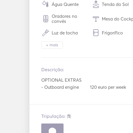
Água Quente
Tenda do Sol
Oradores no
Mesa do Cockp
convés
Luz de tocha
Frigorífico
Talheres / Óculos /
+ mais
Placas quentes
Pratos
Mp3 Player / R
Ligação USB
/ CD
Descrição:   
OPTIONAL EXTRAS

- Outboard engine	 120 euro per week
Tripulação: (
1
)