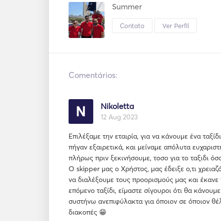
Summer
Contato
Ver Perfil
Comentários:
Nikoletta
12 Aug 2023
Επιλέξαμε την εταιρία, για να κάνουμε ένα ταξί
πήγαν εξαιρετικά, και μείναμε απόλυτα ευχαρισ
πλήρως πριν ξεκινήσουμε, τοσο για το ταξιδι όσ
Ο skipper μας ο Χρήστος, μας έδειξε ο,τι χρεια
να διαλέξουμε τους προορισμούς μας και έκανε 
επόμενο ταξίδι, είμαστε σίγουροι ότι θα κάνουμε
συστήνω ανεπιφύλακτα για όποιον σε όποιον θέλ
διακοπές 😁