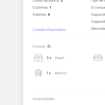
Casas de banho:
2
Tipo de 
Cozinhas:
1
O cons
Cabines:
4
Capacid
Capacid
Velocida
Contato Proprietário
Camas: (
5
)
3 x
Duplo
1 x
Beliche
Amenidades: