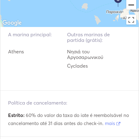
    Linen, towels, pillows, etc.

    Dingy & outboard.

    Taxes.

    WiFi (5GB) on board.

   (Hostess available at extra cost 980 euros)

A marina principal:
Outras marinas de
partida (grátis):
Our pricing policy guarantee that there not any hidden 
Athens
Νησιά του
costs.

Αργοσαρωνικού
Cyclades
Not included:

   Food. 

   Drinks.

Don't miss the BEST VALUE for MONEY SKIPPERED 
CRUISE!
Política de cancelamento:
Estrito:
60% do valor da taxa do iate é reembolsável no
cancelamento até 31 dias antes do check-in.
mais