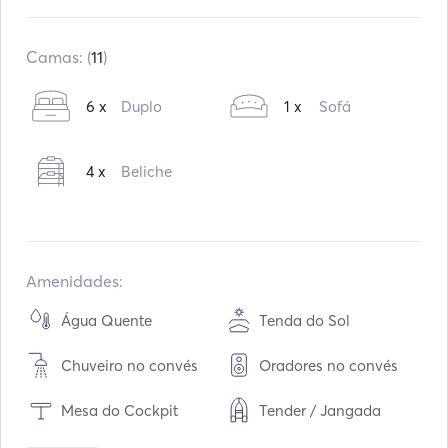
Construído:
04 / 2004
Motores:
1 x 110hp
Camas: (
11
)
Tipo de combustível:
Diesel
6 x
Duplo
1 x
Sofá
O consumo:
8
L /Hora
Capacidade de água:
700
L
4 x
Beliche
Capacidade de combustível:
320
L
Velocidade máxima de cruzeiro:
9
nós
Amenidades:
Água Quente
Tenda do Sol
Chuveiro no convés
Oradores no convés
Mesa do Cockpit
Tender / Jangada